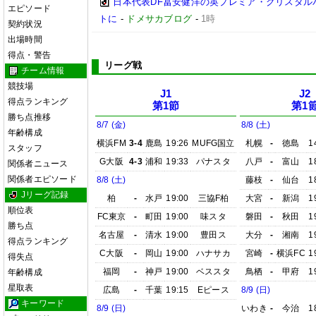
日本代表DF冨安健洋の英プレミア・クリスタル
エピソード
トに
-
ドメサカブログ
-
1時
契約状況
出場時間
得点・警告
リーグ戦
チーム情報
競技場
J1
J2
得点ランキング
第1節
第1
勝ち点推移
8/7 (金)
8/8 (土)
年齢構成
横浜FM
3-4
鹿島
19:26
MUFG国立
札幌
-
徳島
1
スタッフ
G大阪
4-3
浦和
19:33
パナスタ
八戸
-
富山
1
関係者ニュース
関係者エピソード
8/8 (土)
藤枝
-
仙台
1
Jリーグ記録
柏
-
水戸
19:00
三協F柏
大宮
-
新潟
1
順位表
FC東京
-
町田
19:00
味スタ
磐田
-
秋田
1
勝ち点
名古屋
-
清水
19:00
豊田ス
大分
-
湘南
1
得点ランキング
C大阪
-
岡山
19:00
ハナサカ
宮崎
-
横浜FC
1
得失点
福岡
-
神戸
19:00
ベススタ
鳥栖
-
甲府
1
年齢構成
星取表
広島
-
千葉
19:15
Eピース
8/9 (日)
キーワード
8/9 (日)
いわき
-
今治
1