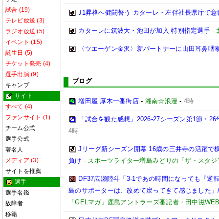
試合 (19)
J1昇格へ健闘誓う カターレ・左伴社長県庁で意
テレビ放送 (3)
カターレに筑波大・池田が加入 特別指定選手
-
ラジオ放送 (5)
イベント (15)
〈ツエーゲン金沢〉新パートナーに山田耳鼻咽
誕生日 (5)
チケット発売 (4)
選手出演 (9)
ブログ
キャンプ
サイト
増田屋 厚木一番街店
-
湘南☆浪漫
-
4時
すべて (4)
ファンサイト (1)
「試合を観た感想」2026-27シーズン第1節・26年
チーム公式
4時
選手公式
Jリーグ新シーズン開幕 16歳の三井寺の活躍で
著名人
メディア (3)
負け
-
スポーツライター増島みどりの「ザ・スタジ
サイトを推薦
DF37広瀬陸斗「3-1であの時間になっても『
選手
島のサポーターは、改めて戻ってきて感じました」/【
選手名鑑
「GELマガ」鹿島アントラーズ番記者・田中滋WE
故障者
移籍