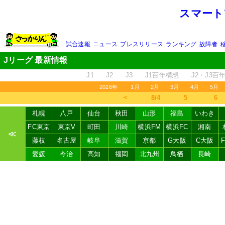
スマート
試合速報
ニュース
プレスリリース
ランキング
故障者
Jリーグ 最新情報
J1
J2
J3
J1百年構想
J2・J3百
2026年
1月
2月
3月
4月
5月
＜
8/4
5
6
札幌
八戸
仙台
秋田
山形
福島
いわき
FC東京
東京V
町田
川崎
横浜FM
横浜FC
湘南
≪
藤枝
名古屋
岐阜
滋賀
京都
G大阪
C大阪
愛媛
今治
高知
福岡
北九州
鳥栖
長崎