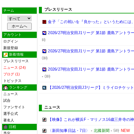
プレスリリース
チーム
金子「この戦いを『良かった』というためには
2026/27明治安田J1リーグ 第1節 鹿島アント
アカウント
時
ログイン
新規登録
2026/27明治安田J1リーグ 第1節 鹿島アント
新着情報
0時
プレスリリース
ニュース (24)
2026/27明治安田J1リーグ 第1節 鹿島アント
ブログ (1)
-
0時
トピックス
ランキング
【2026/27明治安田J3リーグ】ミライロチケ
ニュース
試合
ファンサイト
ニュース
選手公式
【映像】これが横浜F・マリノス16歳三井寺の神
著名人
日程
〈新田知事日誌・7日〉
-
北國新聞
-
5時
NEW
予定