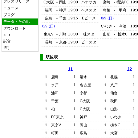
プレスリリース
C大阪
-
岡山
19:00
ハナサカ
宮崎
-
横浜FC
19:
ニュース
福岡
-
神戸
19:00
ベススタ
鳥栖
-
甲府
19:
ブログ
広島
-
千葉
19:15
Eピース
8/9 (日)
データ・その他
8/9 (日)
いわき
-
今治
18:
ダウンロード
東京V
-
川崎
18:00
味スタ
山形
-
栃木C
19:
toto
試合
長崎
-
京都
19:00
ピースタ
選手
順位表
J1
J2
1
鹿島
1
清水
1
札幌
1
1
水戸
1
名古屋
1
八戸
1
1
浦和
1
京都
1
仙台
1
1
千葉
1
G大阪
1
秋田
1
1
柏
1
C大阪
1
山形
1
1
FC東京
1
神戸
1
いわき
1
1
東京V
1
岡山
1
栃木C
1
1
町田
1
広島
1
大宮
1