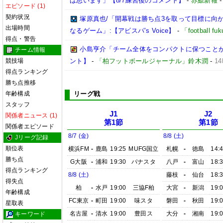
は思います」【8/7練習後のコメント】
-
赤鯱新報
エピソード (1)
契約状況
塚原真也/「開幕戦は勝ち点3を取って目標に向
出場時間
なるゲーム」:【アビスパ’s Voice】
-
「football 
得点・警告
小島亨介「チーム全体をコンパクトに保つことが大事
チーム情報
競技場
ント】
-
「柏フットボールジャーナル」鈴木潤
-
1
得点ランキング
勝ち点推移
年齢構成
リーグ戦
スタッフ
J1
J2
関係者ニュース (1)
第1節
第1節
関係者エピソード
8/7 (金)
8/8 (土)
Jリーグ記録
順位表
横浜FM
-
鹿島
19:25
MUFG国立
札幌
-
徳島
14:
勝ち点
G大阪
-
浦和
19:30
パナスタ
八戸
-
富山
18:
得点ランキング
8/8 (土)
藤枝
-
仙台
18:
得失点
柏
-
水戸
19:00
三協F柏
大宮
-
新潟
19:
年齢構成
FC東京
-
町田
19:00
味スタ
磐田
-
秋田
19:
星取表
名古屋
-
清水
19:00
豊田ス
大分
-
湘南
19:
キーワード