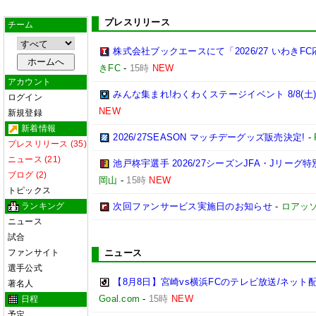
プレスリリース
チーム
株式会社ブックエースにて「2026/27 いわき
きFC
-
15時
NEW
アカウント
みんな集まれ!わくわくステージイベント 8/8(土
ログイン
NEW
新規登録
新着情報
2026/27SEASON マッチデーグッズ販売決定!
-
プレスリリース (35)
ニュース (21)
池戸柊宇選手 2026/27シーズンJFA・Jリー
ブログ (2)
岡山
-
15時
NEW
トピックス
ランキング
次回ファンサービス実施日のお知らせ
-
ロアッ
ニュース
試合
ファンサイト
ニュース
選手公式
【8月8日】宮崎vs横浜FCのテレビ放送/ネット
著名人
Goal.com
-
15時
NEW
日程
予定