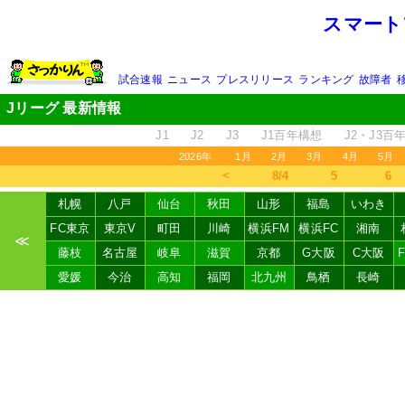
スマート
試合速報
ニュース
プレスリリース
ランキング
故障者
Jリーグ 最新情報
J1
J2
J3
J1百年構想
J2・J3百
2026年
1月
2月
3月
4月
5月
＜
8/4
5
6
札幌
八戸
仙台
秋田
山形
福島
いわき
FC東京
東京V
町田
川崎
横浜FM
横浜FC
湘南
≪
藤枝
名古屋
岐阜
滋賀
京都
G大阪
C大阪
愛媛
今治
高知
福岡
北九州
鳥栖
長崎