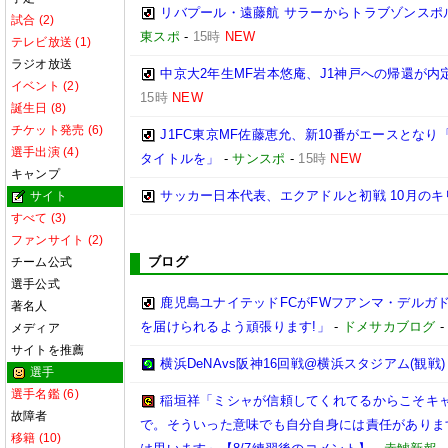
リバプール・遠藤航 サラーからトラブゾンスポ
試合 (2)
東スポ
-
15時
NEW
テレビ放送 (1)
ラジオ放送
中京大2年生MF岩本悠庵、J1神戸への帰還が
イベント (2)
15時
NEW
誕生日 (8)
チケット発売 (6)
J1FC東京MF佐藤恵允、新10番がエースとな
選手出演 (4)
タイトルを」
-
サンスポ
-
15時
NEW
キャンプ
サッカー日本代表、エクアドルと初戦 10月のキ
サイト
すべて (3)
ファンサイト (2)
ブログ
チーム公式
選手公式
鹿児島ユナイテッドFCがFWフアンマ・デルガ
著名人
を届けられるよう頑張ります!」
-
ドメサカブログ
メディア
サイトを推薦
横浜DeNAvs阪神16回戦@横浜スタジアム(観戦)
選手
選手名鑑 (6)
稲垣祥「ミシャが信頼してくれてるからこそキ
故障者
で。そういった意味でも自分自身には責任がありま
移籍 (10)