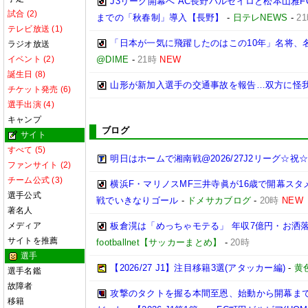
J3リーグ開幕へ AC長野パルセイロと松本山雅F
試合 (2)
までの「秋春制」導入【長野】
-
日テレNEWS
-
2
テレビ放送 (1)
「日本が一気に飛躍したのはこの10年」名将、
ラジオ放送
イベント (2)
@DIME
-
21時
NEW
誕生日 (8)
山形が新加入選手の交通事故を報告…双方に怪
チケット発売 (6)
選手出演 (4)
キャンプ
ブログ
サイト
すべて (5)
明日はホームで湘南戦@2026/27J2リーグ☆祝☆開
ファンサイト (2)
チーム公式 (3)
横浜F・マリノスMF三井寺眞が16歳で開幕スタ
選手公式
戦でいきなりゴール
-
ドメサカブログ
-
20時
NEW
著名人
メディア
板倉滉は「めっちゃモテる」 年収7億円・お洒
サイトを推薦
footballnet【サッカーまとめ】
-
20時
選手
【2026/27 J1】注目移籍3選(アタッカー編)
-
黄
選手名鑑
故障者
攻撃のタクトを握る本間至恩、始動から開幕ま
移籍