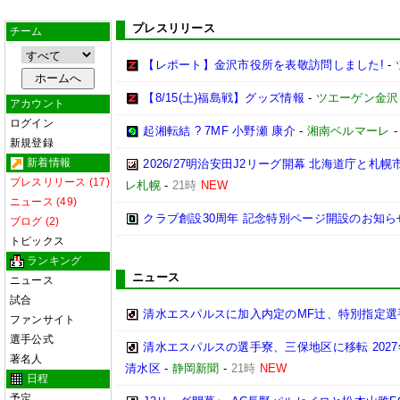
プレスリリース
チーム
【レポート】金沢市役所を表敬訪問しました!
-
【8/15(土)福島戦】グッズ情報
-
ツエーゲン金沢
アカウント
ログイン
起湘転結 ? 7MF 小野瀬 康介
-
湘南ベルマーレ
新規登録
新着情報
2026/27明治安田J2リーグ開幕 北海道庁と
プレスリリース (17)
レ札幌
-
21時
NEW
ニュース (49)
クラブ創設30周年 記念特別ページ開設のお知ら
ブログ (2)
トピックス
ランキング
ニュース
ニュース
試合
清水エスパルスに加入内定のMF辻、特別指定選
ファンサイト
選手公式
清水エスパルスの選手寮、三保地区に移転 202
著名人
清水区
-
静岡新聞
-
21時
NEW
日程
予定