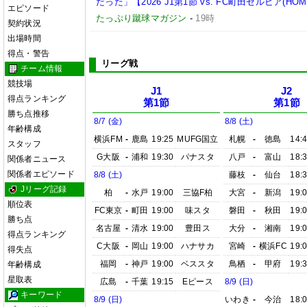
だった」【2026 J1第1節 vs. FC町田ゼルビア(HOM
エピソード
たっぷり蹴球マガジン
-
19時
契約状況
出場時間
得点・警告
リーグ戦
チーム情報
競技場
J1
J2
得点ランキング
第1節
第1節
勝ち点推移
8/7 (金)
8/8 (土)
年齢構成
横浜FM
-
鹿島
19:25
MUFG国立
札幌
-
徳島
14:
スタッフ
G大阪
-
浦和
19:30
パナスタ
八戸
-
富山
18:
関係者ニュース
関係者エピソード
8/8 (土)
藤枝
-
仙台
18:
Jリーグ記録
柏
-
水戸
19:00
三協F柏
大宮
-
新潟
19:
順位表
FC東京
-
町田
19:00
味スタ
磐田
-
秋田
19:
勝ち点
名古屋
-
清水
19:00
豊田ス
大分
-
湘南
19:
得点ランキング
C大阪
-
岡山
19:00
ハナサカ
宮崎
-
横浜FC
19:
得失点
福岡
-
神戸
19:00
ベススタ
鳥栖
-
甲府
19:
年齢構成
星取表
広島
-
千葉
19:15
Eピース
8/9 (日)
キーワード
8/9 (日)
いわき
-
今治
18: