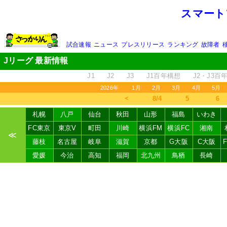
スマート
試合速報
ニュース
プレスリリース
ランキング
故障者
Jリーグ 最新情報
J1
J2
J3
J1百年構想
J2・J3百
2026年
1月
2月
3月
4月
5月
＜
8/4
5
6
札幌
八戸
仙台
秋田
山形
福島
いわき
FC東京
東京V
町田
川崎
横浜FM
横浜FC
湘南
≪
藤枝
名古屋
岐阜
滋賀
京都
G大阪
C大阪
愛媛
今治
高知
福岡
北九州
鳥栖
長崎