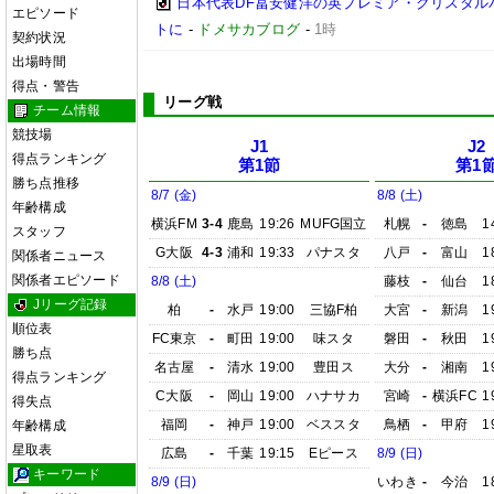
日本代表DF冨安健洋の英プレミア・クリスタル
エピソード
トに
-
ドメサカブログ
-
1時
契約状況
出場時間
得点・警告
リーグ戦
チーム情報
競技場
J1
J2
得点ランキング
第1節
第1
勝ち点推移
8/7 (金)
8/8 (土)
年齢構成
横浜FM
3-4
鹿島
19:26
MUFG国立
札幌
-
徳島
1
スタッフ
G大阪
4-3
浦和
19:33
パナスタ
八戸
-
富山
1
関係者ニュース
関係者エピソード
8/8 (土)
藤枝
-
仙台
1
Jリーグ記録
柏
-
水戸
19:00
三協F柏
大宮
-
新潟
1
順位表
FC東京
-
町田
19:00
味スタ
磐田
-
秋田
1
勝ち点
名古屋
-
清水
19:00
豊田ス
大分
-
湘南
1
得点ランキング
C大阪
-
岡山
19:00
ハナサカ
宮崎
-
横浜FC
1
得失点
福岡
-
神戸
19:00
ベススタ
鳥栖
-
甲府
1
年齢構成
星取表
広島
-
千葉
19:15
Eピース
8/9 (日)
キーワード
8/9 (日)
いわき
-
今治
1