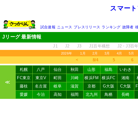
スマート
試合速報
ニュース
プレスリリース
ランキング
故障者
Jリーグ 最新情報
J1
J2
J3
J1百年構想
J2・J3百
2026年
1月
2月
3月
4月
5月
＜
8/4
5
6
札幌
八戸
仙台
秋田
山形
福島
いわき
FC東京
東京V
町田
川崎
横浜FM
横浜FC
湘南
≪
藤枝
名古屋
岐阜
滋賀
京都
G大阪
C大阪
愛媛
今治
高知
福岡
北九州
鳥栖
長崎