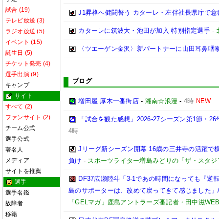
試合 (19)
J1昇格へ健闘誓う カターレ・左伴社長県庁で意
テレビ放送 (3)
カターレに筑波大・池田が加入 特別指定選手
-
ラジオ放送 (5)
イベント (15)
〈ツエーゲン金沢〉新パートナーに山田耳鼻咽
誕生日 (5)
チケット発売 (4)
選手出演 (9)
ブログ
キャンプ
サイト
増田屋 厚木一番街店
-
湘南☆浪漫
-
4時
NEW
すべて (2)
ファンサイト (2)
「試合を観た感想」2026-27シーズン第1節・26年
チーム公式
4時
選手公式
Jリーグ新シーズン開幕 16歳の三井寺の活躍で
著名人
メディア
負け
-
スポーツライター増島みどりの「ザ・スタジ
サイトを推薦
DF37広瀬陸斗「3-1であの時間になっても『
選手
島のサポーターは、改めて戻ってきて感じました」/【
選手名鑑
「GELマガ」鹿島アントラーズ番記者・田中滋WE
故障者
移籍