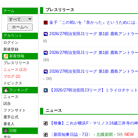
プレスリリース
チーム
金子「この戦いを『良かった』というためには
2026/27明治安田J1リーグ 第1節 鹿島アント
アカウント
時
ログイン
新規登録
2026/27明治安田J1リーグ 第1節 鹿島アント
新着情報
0時
プレスリリース
ニュース (12)
2026/27明治安田J1リーグ 第1節 鹿島アント
ブログ (2)
-
0時
トピックス
ランキング
【2026/27明治安田J3リーグ】ミライロチケ
ニュース
試合
ファンサイト
ニュース
選手公式
【映像】これが横浜F・マリノス16歳三井寺の神
著名人
日程
〈新田知事日誌・7日〉
-
北國新聞
-
5時
NEW
予定