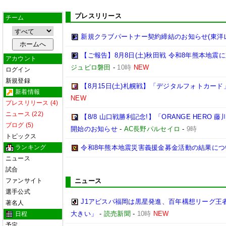
プレスリリース
チーム
新規クラブパートナー契約締結のお知らせ(東洋
【ご報告】8月8日(土)秋田戦 令和8年熊本地震に
アカウント
ジュビロ磐田
-
10時
NEW
ログイン
新規登録
【8月15日(土)札幌戦】「デジタルフォトカード
新着情報
NEW
プレスリリース (4)
ニュース (22)
【8/8 山口戦勝利記念!】「ORANGE HER
ブログ (5)
開始のお知らせ
-
AC長野パルセイロ
-
9時
トピックス
ランキング
令和8年熊本地震災害義援金募金活動の結果について
ニュース
試合
ファンサイト
ニュース
選手公式
J1アビスパ福岡は黒星発進、百年構想リーグ王
著名人
大きい」
-
読売新聞
-
10時
NEW
日程
予定