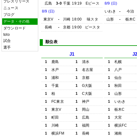
プレスリリース
広島
3-0
千葉
19:19
Eピース
8/9 (日)
ニュース
8/9 (日)
いわき
-
今治
ブログ
東京V
-
川崎
18:00
味スタ
山形
-
栃木C
データ・その他
長崎
-
京都
19:00
ピースタ
ダウンロード
toto
試合
順位表
選手
J1
J
1
鹿島
1
清水
1
札幌
1
水戸
1
名古屋
1
八戸
1
浦和
1
京都
1
仙台
1
千葉
1
G大阪
1
秋田
1
柏
1
C大阪
1
山形
1
FC東京
1
神戸
1
いわき
1
東京V
1
岡山
1
栃木C
1
町田
1
広島
1
大宮
1
川崎
1
福岡
1
横浜FC
1
横浜FM
1
長崎
1
湘南