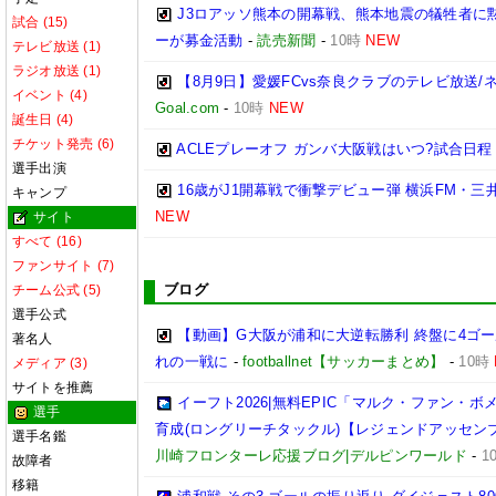
J3ロアッソ熊本の開幕戦、熊本地震の犠牲者に
試合 (15)
ーが募金活動
-
読売新聞
-
10時
NEW
テレビ放送 (1)
ラジオ放送 (1)
【8月9日】愛媛FCvs奈良クラブのテレビ放送/
イベント (4)
Goal.com
-
10時
NEW
誕生日 (4)
チケット発売 (6)
ACLEプレーオフ ガンバ大阪戦はいつ?試合日
選手出演
16歳がJ1開幕戦で衝撃デビュー弾 横浜FM・
キャンプ
NEW
サイト
すべて (16)
ファンサイト (7)
ブログ
チーム公式 (5)
選手公式
【動画】G大阪が浦和に大逆転勝利 終盤に4ゴ
著名人
れの一戦に
-
footballnet【サッカーまとめ】
-
10時
メディア (3)
サイトを推薦
イーフト2026|無料EPIC「マルク・ファン・
選手
育成(ロングリーチタックル)【レジェンドアッセン
選手名鑑
川崎フロンターレ応援ブログ|デルピンワールド
-
1
故障者
移籍