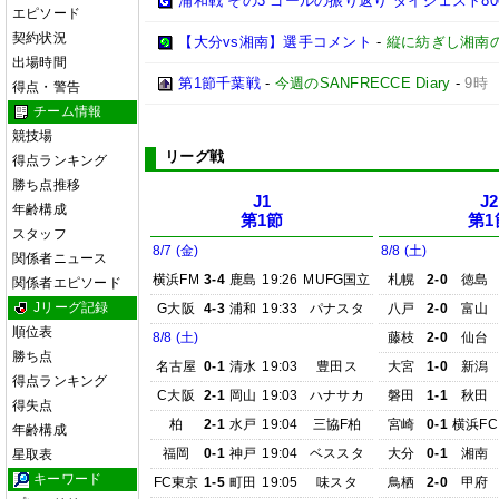
浦和戦 その3 ゴールの振り返り ダイジェスト8
エピソード
契約状況
【大分vs湘南】選手コメント
-
縦に紡ぎし湘南
出場時間
第1節千葉戦
-
今週のSANFRECCE Diary
-
9時
得点・警告
チーム情報
競技場
リーグ戦
得点ランキング
勝ち点推移
J1
J2
年齢構成
第1節
第1
スタッフ
8/7 (金)
8/8 (土)
関係者ニュース
横浜FM
3-4
鹿島
19:26
MUFG国立
札幌
2-0
徳島
関係者エピソード
Jリーグ記録
G大阪
4-3
浦和
19:33
パナスタ
八戸
2-0
富山
順位表
8/8 (土)
藤枝
2-0
仙台
勝ち点
名古屋
0-1
清水
19:03
豊田ス
大宮
1-0
新潟
得点ランキング
C大阪
2-1
岡山
19:03
ハナサカ
磐田
1-1
秋田
得失点
柏
2-1
水戸
19:04
三協F柏
宮崎
0-1
横浜FC
年齢構成
福岡
0-1
神戸
19:04
ベススタ
大分
0-1
湘南
星取表
キーワード
FC東京
1-5
町田
19:05
味スタ
鳥栖
2-0
甲府