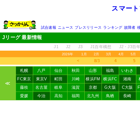
スマート
試合速報
ニュース
プレスリリース
ランキング
故障者
Jリーグ 最新情報
J1
J2
J3
J1百年構想
J2・J3百
2026年
1月
2月
3月
4月
5月
＜
8/3
4
5
札幌
八戸
仙台
秋田
山形
福島
いわき
FC東京
東京V
町田
川崎
横浜FM
横浜FC
湘南
≪
藤枝
名古屋
岐阜
滋賀
京都
G大阪
C大阪
愛媛
今治
高知
福岡
北九州
鳥栖
長崎