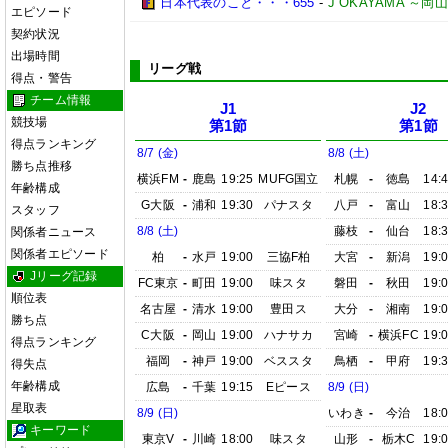
日本代表のこと・・・655
-
J OKAYAMA 
エピソード
契約状況
出場時間
リーグ戦
得点・警告
チーム情報
J1
J2
競技場
第1節
第1節
得点ランキング
8/7 (金)
8/8 (土)
勝ち点推移
横浜FM
-
鹿島
19:25
MUFG国立
札幌
-
徳島
14:
年齢構成
G大阪
-
浦和
19:30
パナスタ
八戸
-
富山
18:
スタッフ
8/8 (土)
藤枝
-
仙台
18:
関係者ニュース
関係者エピソード
柏
-
水戸
19:00
三協F柏
大宮
-
新潟
19:
Jリーグ記録
FC東京
-
町田
19:00
味スタ
磐田
-
秋田
19:
順位表
名古屋
-
清水
19:00
豊田ス
大分
-
湘南
19:
勝ち点
C大阪
-
岡山
19:00
ハナサカ
宮崎
-
横浜FC
19:
得点ランキング
福岡
-
神戸
19:00
ベススタ
鳥栖
-
甲府
19:
得失点
年齢構成
広島
-
千葉
19:15
Eピース
8/9 (日)
星取表
8/9 (日)
いわき
-
今治
18:
キーワード
東京V
-
川崎
18:00
味スタ
山形
-
栃木C
19: