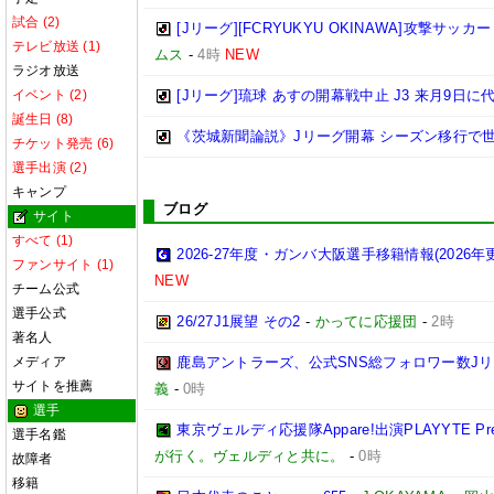
試合 (2)
[Jリーグ][FCRYUKYU OKINAWA]攻撃サッカ
テレビ放送 (1)
ムス
-
4時
NEW
ラジオ放送
イベント (2)
[Jリーグ]琉球 あすの開幕戦中止 J3 来月9日
誕生日 (8)
《茨城新聞論説》Jリーグ開幕 シーズン移行で
チケット発売 (6)
選手出演 (2)
キャンプ
ブログ
サイト
すべて (1)
2026-27年度・ガンバ大阪選手移籍情報(2026年
ファンサイト (1)
NEW
チーム公式
選手公式
26/27J1展望 その2
-
かってに応援団
-
2時
著名人
メディア
鹿島アントラーズ、公式SNS総フォロワー数J
サイトを推薦
義
-
0時
選手
東京ヴェルディ応援隊Appare!出演PLAYYTE Pre
選手名鑑
が行く。ヴェルディと共に。
-
0時
故障者
移籍