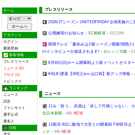
プレスリリース
チーム
2026/27シーズン UNITEDFRIDAY企画実施の
公開練習のお知らせ
-
SC相模原
-
6日23時
アカウント
ログイン
関西テレビ「夏休みはJ!新シーズン開幕!関西J
新規登録
のインタビューが放送されます!
-
セレッソ大阪
-
6
新着情報
プレスリリース
8月9日(日)ホーム開幕戦より新イベントがスター
ニュース (6)
8/6(木)更新【8/8(土)vs.山口戦】新グッズ情報
-
ブログ (1)
トピックス
ランキング
ニュース
ニュース
試合
J1を「狙う」 武器は「決して竹槍じゃない」 
ファンサイト
北日本新聞
-
4時
NEW
選手公式
著名人
J2新潟 8日に敵地で大宮との開幕戦 FW若月
日程
ニチ
-
4時
NEW
予定