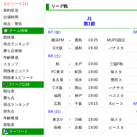
エピソード (1)
リーグ戦
契約状況
出場時間
J1
第1節
得点・警告
チーム情報
8/7 (金)
8/
競技場
横浜FM
-
鹿島
19:25
MUFG国立
得点ランキング
G大阪
-
浦和
19:30
パナスタ
勝ち点推移
8/8 (土)
年齢構成
柏
-
水戸
19:00
三協F柏
スタッフ
関係者ニュース
FC東京
-
町田
19:00
味スタ
関係者エピソード
名古屋
-
清水
19:00
豊田ス
Jリーグ記録
C大阪
-
岡山
19:00
ハナサカ
順位表
福岡
-
神戸
19:00
ベススタ
勝ち点
広島
-
千葉
19:15
Eピース
8/
得点ランキング
得失点
8/9 (日)
年齢構成
東京V
-
川崎
18:00
味スタ
星取表
長崎
-
京都
19:00
ピースタ
キーワード