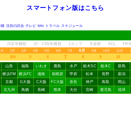
スマートフォン版はこちら
移籍
注目の試合
テレビ
toto
トラベル
スケジュール
J1百年構想
J2・J3百年構想
Jカップ
天皇杯
ACL
FI
8月
1月
2月
3月
4月
5月
6月
7月
9月
10月
11月
7
8/4
5
6
8
9
10
山形
福島
いわき
鹿島
水戸
栃木SC
栃木C
群馬
横浜FM
横浜FC
湘南
相模原
甲府
松本
長野
新潟
京都
G大阪
C大阪
FC大阪
奈良
神戸
鳥取
岡山
北九州
鳥栖
長崎
熊本
大分
宮崎
鹿児島
琉球