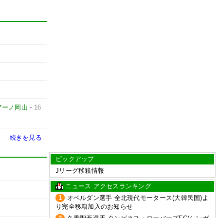
アーノ岡山
-
16
続きを見る
ピックアップ
Jリーグ移籍情報
ニュース アクセスランキング
1
オベルダン選手 全北現代モータース(大韓民国)よ
り完全移籍加入のお知らせ