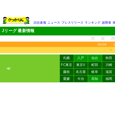
試合速報
ニュース
プレスリリース
ランキング
故障者
Jリーグ 最新情報
J1
J2
J3
2026年
＜
札幌
八戸
仙台
秋田
FC東京
東京V
町田
川崎
≪
藤枝
名古屋
岐阜
滋賀
愛媛
今治
高知
福岡