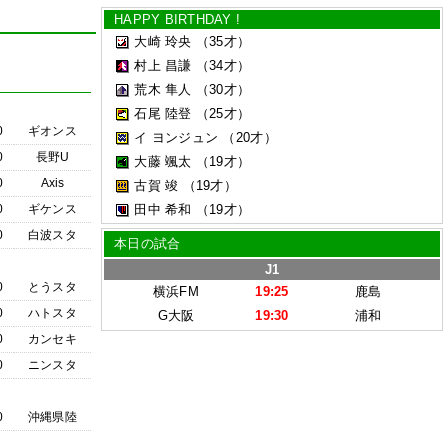
HAPPY BIRTHDAY !
大崎 玲央
（35才）
村上 昌謙
（34才）
荒木 隼人
（30才）
石尾 陸登
（25才）
0
ギオンス
イ ヨンジュン
（20才）
0
長野U
大藤 颯太
（19才）
0
Axis
古賀 竣
（19才）
0
ギケンス
田中 希和
（19才）
0
白波スタ
本日の試合
J1
0
とうスタ
横浜FM
19:25
鹿島
0
ハトスタ
G大阪
19:30
浦和
0
カンセキ
0
ニンスタ
0
沖縄県陸