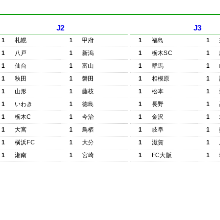
J2
J3
1
札幌
1
甲府
1
福島
1
1
八戸
1
新潟
1
栃木SC
1
1
仙台
1
富山
1
群馬
1
1
秋田
1
磐田
1
相模原
1
1
山形
1
藤枝
1
松本
1
1
いわき
1
徳島
1
長野
1
1
栃木C
1
今治
1
金沢
1
1
大宮
1
鳥栖
1
岐阜
1
1
横浜FC
1
大分
1
滋賀
1
1
湘南
1
宮崎
1
FC大阪
1