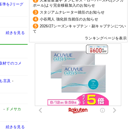
2
久乗聖亜選手 タンピネス・ローバーズFC(シンガ
基準をJリーグ
ポール)より完全移籍加入のお知らせ
3
スタジアムナレーター就任のお知らせ
4
小谷周人 強化担当就任のお知らせ
5
2026/27シーズンキャプテン・副キャプテンについ
て
続きを見る
ランキングページを表示
取材でのコメ
も言及
-
」
-
ドメサカ
続きを見る