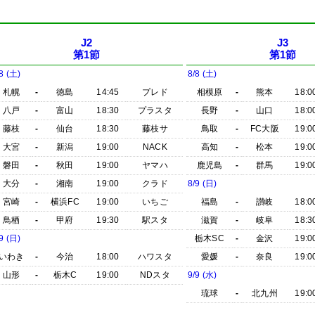
J2
J3
第1節
第1節
8 (土)
8/8 (土)
札幌
-
徳島
14:45
プレド
相模原
-
熊本
18:0
八戸
-
富山
18:30
プラスタ
長野
-
山口
18:0
藤枝
-
仙台
18:30
藤枝サ
鳥取
-
FC大阪
19:0
大宮
-
新潟
19:00
NACK
高知
-
松本
19:0
磐田
-
秋田
19:00
ヤマハ
鹿児島
-
群馬
19:0
大分
-
湘南
19:00
クラド
8/9 (日)
宮崎
-
横浜FC
19:00
いちご
福島
-
讃岐
18:0
鳥栖
-
甲府
19:30
駅スタ
滋賀
-
岐阜
18:3
9 (日)
栃木SC
-
金沢
19:0
いわき
-
今治
18:00
ハワスタ
愛媛
-
奈良
19:0
山形
-
栃木C
19:00
NDスタ
9/9 (水)
琉球
-
北九州
19:0