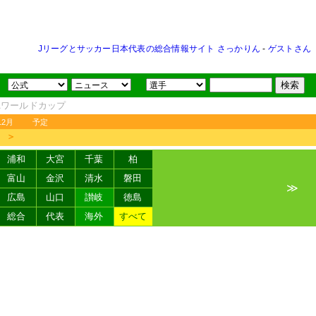
Jリーグとサッカー日本代表の総合情報サイト さっかりん
-
ゲストさん
FAワールドカップ
12月
予定
＞
浦和
大宮
千葉
柏
富山
金沢
清水
磐田
≫
広島
山口
讃岐
徳島
総合
代表
海外
すべて