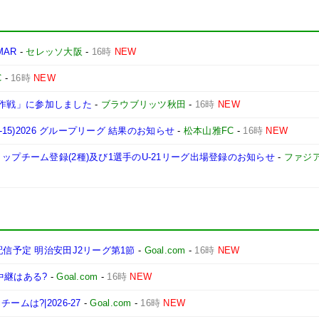
MAR
-
セレッソ大阪
-
16時
NEW
C
-
16時
NEW
プ大作戦」に参加しました
-
ブラウブリッツ秋田
-
16時
NEW
15)2026 グループリーグ 結果のお知らせ
-
松本山雅FC
-
16時
NEW
ップチーム登録(2種)及び1選手のU-21リーグ出場登録のお知らせ
-
ファジ
配信予定 明治安田J2リーグ第1節
-
Goal.com
-
16時
NEW
中継はある?
-
Goal.com
-
16時
NEW
ムは?|2026-27
-
Goal.com
-
16時
NEW