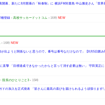
夜開幕、新たに8月開幕の「秋春制」に 横浜FM対鹿島 中山雅史さん「世界
2種登録
-
高校サッカードットコム
-
16時
NEW
記
-
16時
NEW
誰が出ようと関係ないと思うので。番号は番号なだけなので」【8月5日囲み
三に直撃 「目標達成できなかったからと言って消す必要は無い」 守田英正に
・院長のひとりごと3
-
15時
ガドの加入を正式発表 「皆さんに最高の喜びを届けられるよう頑張ります!