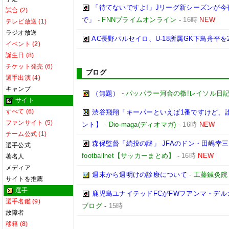
「待てないですよ!」Jリーグ新シーズンが今
試合 (2)
で」
-
FNNプライムオンライン
-
16時
NEW
テレビ放送 (1)
ラジオ放送
AC長野パルセイロ、U-18所属GK下鳥舟平を
イベント (2)
誕生日 (8)
チケット発売 (6)
ブログ
選手出演 (4)
キャンプ
（無題）
-
パッパラー河合の檄!レイソル日
サイト
すべて (6)
渋谷飛翔「キーパーといえば1番ですけど、
ファンサイト (5)
ント】
-
Dio-maga(ディオマガ)
-
16時
NEW
チーム公式 (1)
森保監督「続投の謎」 JFAのドン・田嶋幸
選手公式
footballnet【サッカーまとめ】
-
16時
NEW
著名人
メディア
週末から週明けの診療について
-
工藤鍼灸院
サイトを推薦
選手
鹿児島ユナイテッドFCがFWフアンマ・デル
選手名鑑 (9)
ブログ
-
15時
故障者
移籍 (8)