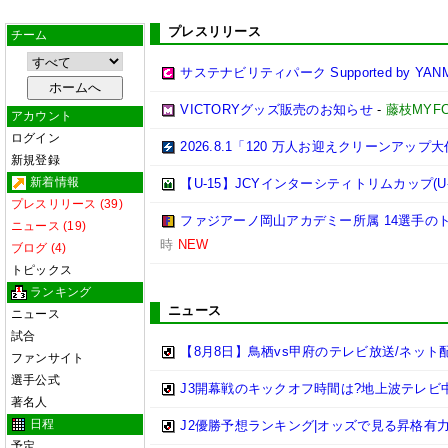
プレスリリース
チーム
サステナビリティパーク Supported by YAN
VICTORYグッズ販売のお知らせ
-
藤枝MYF
アカウント
ログイン
2026.8.1「120 万人お迎えクリーンアッ
新規登録
新着情報
【U-15】JCYインターシティトリムカップ(U-
プレスリリース (39)
ファジアーノ岡山アカデミー所属 14選手のト
ニュース (19)
時
NEW
ブログ (4)
トピックス
ランキング
ニュース
ニュース
試合
【8月8日】鳥栖vs甲府のテレビ放送/ネット
ファンサイト
選手公式
J3開幕戦のキックオフ時間は?地上波テレビ
著名人
日程
J2優勝予想ランキング|オッズで見る昇格有力チー
予定