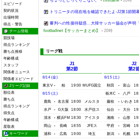
ちょっとしっくりこない。
-
trinitalife
-
20時
エピソード
契約状況
トリニータの現在地を確認できたよ-J2第1節開幕
出場時間
審判への性接待疑惑…大韓サッカー協会が声明
得点・警告
footballnet【サッカーまとめ】
-
20時
チーム情報
競技場
得点ランキング
リーグ戦
勝ち点推移
年齢構成
J1
J2
スタッフ
第2節
第2
関係者ニュース
8/14 (金)
8/15 (土)
関係者エピソード
東京V
-
柏
19:00
MUFG国立
秋田
-
富山
18
Jリーグ記録
順位表
8/15 (土)
栃木C
-
八戸
18
勝ち点
鹿島
-
名古屋
18:00
メルスタ
藤枝
-
いわき
18
得点ランキング
水戸
-
G大阪
18:00
水戸信ス
仙台
-
大分
19
得失点
清水
-
横浜FM
18:30
アイスタ
湘南
-
山形
19
年齢構成
岡山
-
長崎
18:55
JFEス
甲府
-
宮崎
19
星取表
キーワード
浦和
-
広島
19:00
埼玉
新潟
-
札幌
19