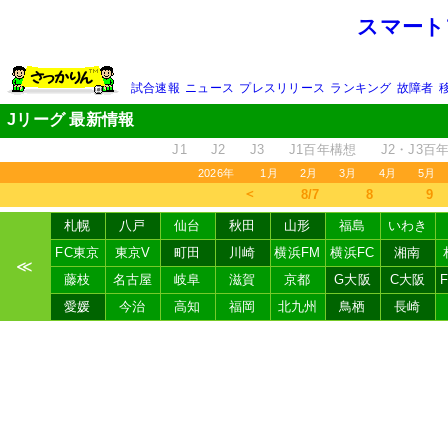
スマート
試合速報
ニュース
プレスリリース
ランキング
故障者
Jリーグ 最新情報
J1
J2
J3
J1百年構想
J2・J3百
2026年
1月
2月
3月
4月
5月
＜
8/7
8
9
札幌
八戸
仙台
秋田
山形
福島
いわき
FC東京
東京V
町田
川崎
横浜FM
横浜FC
湘南
≪
藤枝
名古屋
岐阜
滋賀
京都
G大阪
C大阪
愛媛
今治
高知
福岡
北九州
鳥栖
長崎