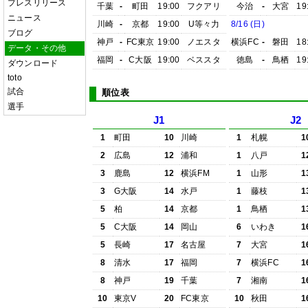
プレスリリース
千葉
-
町田
19:00
フクアリ
今治
-
大宮
19
ニュース
川崎
-
京都
19:00
U等々力
8/16 (日)
ブログ
神戸
-
FC東京
19:00
ノエスタ
横浜FC
-
磐田
18
データ・その他
福岡
-
C大阪
19:00
ベススタ
徳島
-
鳥栖
19
ダウンロード
toto
試合
順位表
選手
J1
J2
1
町田
10
川崎
1
札幌
1
2
広島
12
浦和
1
八戸
1
3
鹿島
12
横浜FM
1
山形
1
3
G大阪
14
水戸
1
藤枝
1
5
柏
14
京都
1
鳥栖
1
5
C大阪
14
岡山
6
いわき
1
5
長崎
17
名古屋
7
大宮
1
8
清水
17
福岡
7
横浜FC
1
8
神戸
19
千葉
7
湘南
1
10
東京V
20
FC東京
10
秋田
1