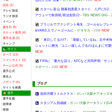
試合 (1)
カターレ富山 開幕戦黒星スタート、八戸に0-2
テレビ放送
アウェーで秋田戦 明治安田J2
-
TBS NEWS DIG
-
ラジオ放送
イベント
ブラジルでアクシデント発生…ゴールセレブレ
誕生日 (6)
&VAR介入でノーゴールに
-
ゲキサカ
-
21時
NEW
チケット発売 (4)
選手出演 (3)
「来日してるの!?」「堪能しているね」北中米W
キャンプ
ショットに脚光「ユニバ楽しんでるのほんまに可愛
サイト
NEW
すべて (13)
ファンサイト (3)
FIFAに「重大な誤り」AFCなど共同声明「サッカ
チーム公式 (6)
スポーツ
-
21時
NEW
選手公式
著名人
メディア (4)
ブログ
サイトを推薦
選手
池田月曜リトルクラス
-
ガンバ大阪チアキッズ
選手名鑑
スタジアム別成績
-
ガンバ大阪データランド(GAMBA 
故障者
移籍