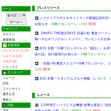
プレスリリース
チーム
ノクティプラザエキサイトマッチ開催記念8/15
お知らせ
-
川崎フロンターレ
-
21時
NEW
アカウント
【MUFG THE国立DAY】武蔵小杉 東急フー
ログイン
横ハチ公オリジナルショッパー」プレゼントのお知
新規登録
新着情報
8/15 京都『川崎フロンターレの「面白い」を
プレスリリース (7)
金の話』先行販売のお知らせ
-
川崎フロンターレ
-
ニュース (13)
ブログ (2)
「武蔵小杉東急スクエア×川崎フロンターレ」
トピックス
21時
NEW
ランキング
ニュース
8/15 京都「スタジアムグルメ情報」について
-
試合
ファンサイト
選手公式
ニュース
著名人
【J2甲府】ハイプレスは機能 攻撃も多彩に 完
日程
予定
也氏が分析 山梨
-
日テレNEWS
-
21時
NEW