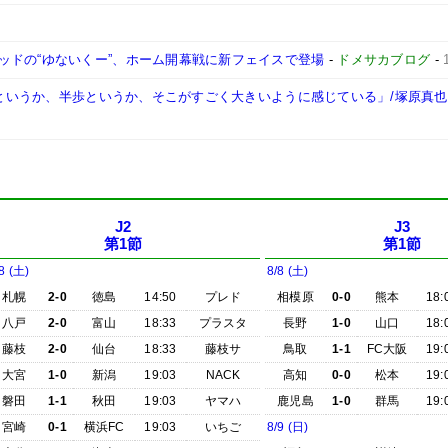
ッドの“ゆないくー”、ホーム開幕戦に新フェイスで登場
-
ドメサカブログ
-
一歩というか、半歩というか、そこがすごく大きいように感じている」/塚原真也
J2
J3
第1節
第1節
8 (土)
8/8 (土)
札幌
2-0
徳島
14:50
プレド
相模原
0-0
熊本
18:
八戸
2-0
富山
18:33
プラスタ
長野
1-0
山口
18:
藤枝
2-0
仙台
18:33
藤枝サ
鳥取
1-1
FC大阪
19:
大宮
1-0
新潟
19:03
NACK
高知
0-0
松本
19:
磐田
1-1
秋田
19:03
ヤマハ
鹿児島
1-0
群馬
19:
宮崎
0-1
横浜FC
19:03
いちご
8/9 (日)