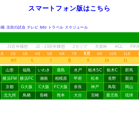
スマートフォン版はこちら
移籍
注目の試合
テレビ
toto
トラベル
スケジュール
J1百年構想
J2・J3百年構想
Jカップ
天皇杯
ACL
FI
8月
1月
2月
3月
4月
5月
6月
7月
9月
10月
11月
8
8/5
6
7
9
10
11
山形
福島
いわき
鹿島
水戸
栃木SC
栃木C
群馬
横浜FM
横浜FC
湘南
相模原
甲府
松本
長野
新潟
京都
G大阪
C大阪
FC大阪
奈良
神戸
鳥取
岡山
北九州
鳥栖
長崎
熊本
大分
宮崎
鹿児島
琉球