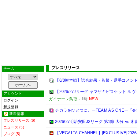
プレスリリース
チーム
【8/8熊本戦】試合結果・監督・選手コメン
【2026/27Jリーグ ヤマザキビスケット ル
アカウント
ガイナーレ鳥取
-
1時
NEW
ログイン
新規登録
チカラをひとつに。ーTEAM AS ONEー
新着情報
プレスリリース (6)
2026/27明治安田J2リーグ 第1節 大分 v
ニュース (5)
【VEGALTA CHANNEL】|EXCLUSIVE
ブログ (5)