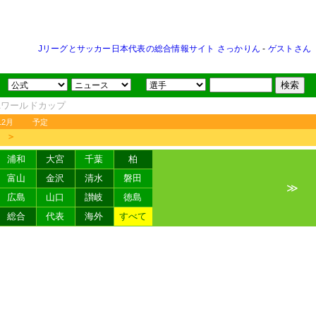
Jリーグとサッカー日本代表の総合情報サイト さっかりん
-
ゲストさん
FAワールドカップ
12月
予定
＞
浦和
大宮
千葉
柏
富山
金沢
清水
磐田
≫
広島
山口
讃岐
徳島
総合
代表
海外
すべて