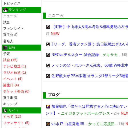
トピックス
ランキング
ニュース
ニュース
試合
【町田】中山雄太&明本考浩&相馬勇紀の左サ
ファンサイト
時
NEW
選手公式
著名人
Jリーグ、香港ファン誘う 訪日観戦にぎわ
日程
予定
NECvsテルスター 試合記録
-
ゲキサカ
-
1時
試合 (15)
メッシの父・ホルヘさん死去、68歳 W杯北
テレビ放送 (1)
ラジオ放送 (1)
佐野航大がPSV移籍 オランダ1部リーグ3連
イベント (4)
誕生日 (4)
チケット発売 (6)
ブログ
選手出演
キャンプ
加藤徹也「僕たちは昇格すると心に決めてい
サイト
ント】
-
ニイガタフットボールプレス
-
2時
NE
すべて (12)
ファンサイト (5)
vs水戸 白星発進!!!!
-
かってに応援団
-
1時