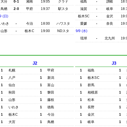
大分
0-1
湘南
19:05
クラド
福島
-
讃岐
18:
鳥栖
2-0
甲府
19:37
駅スタ
滋賀
-
岐阜
18:
9 (日)
栃木SC
-
金沢
19:
いわき
-
今治
18:00
ハワスタ
愛媛
-
奈良
19:
山形
-
栃木C
19:00
NDスタ
9/9 (水)
琉球
-
北九州
19:
J2
J3
1
札幌
1
甲府
1
福島
1
1
八戸
1
新潟
1
栃木SC
1
1
仙台
1
富山
1
群馬
1
1
秋田
1
磐田
1
相模原
1
1
山形
1
藤枝
1
松本
1
1
いわき
1
徳島
1
長野
1
1
栃木C
1
今治
1
金沢
1
1
大宮
1
鳥栖
1
岐阜
1