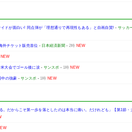
イドが面白い! 同点弾が「理想通りで再現性もある」と自画自賛!
-
サッカ
い海外チケット販売首位
-
日本経済新聞
-
2時
NEW
NEW
中米大会でゴール後に涙
-
サンスポ
-
1時
NEW
覇中の強豪
-
サンスポ
-
1時
NEW
る。だからこそ第一歩を落としたのは本当に痛い。だけれども」【第1節・
W
NEW