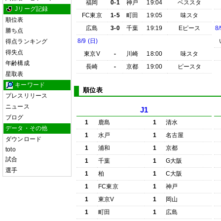
福岡
0-1
神戸
19:04
ベススタ
Jリーグ記録
FC東京
1-5
町田
19:05
味スタ
順位表
広島
3-0
千葉
19:19
Eピース
8/
勝ち点
8/9 (日)
得点ランキング
得失点
東京V
-
川崎
18:00
味スタ
年齢構成
長崎
-
京都
19:00
ピースタ
星取表
キーワード
順位表
プレスリリース
ニュース
J1
ブログ
1
鹿島
1
清水
データ・その他
1
水戸
1
名古屋
ダウンロード
1
浦和
1
京都
toto
試合
1
千葉
1
G大阪
選手
1
柏
1
C大阪
1
FC東京
1
神戸
1
東京V
1
岡山
1
町田
1
広島