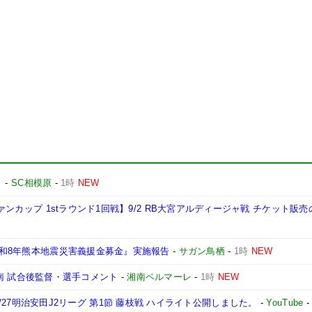
ト
-
SC相模原
-
1時
NEW
ヴァンカップ 1stラウンド1回戦】9/2 RB大宮アルディージャ戦 チケット販
『令和8年熊本地震災害義援金募金』実施報告
-
サガン鳥栖
-
1時
NEW
s 湘南 試合後監督・選手コメント
-
湘南ベルマーレ
-
1時
NEW
|2026/27明治安田J2リーグ 第1節 藤枝戦 ハイライト公開しました。
-
YouTube