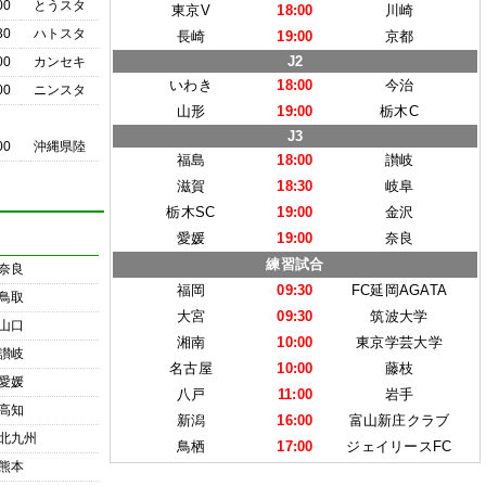
00
とうスタ
東京V
18:00
川崎
30
ハトスタ
長崎
19:00
京都
J2
00
カンセキ
いわき
18:00
今治
00
ニンスタ
山形
19:00
栃木C
J3
00
沖縄県陸
福島
18:00
讃岐
滋賀
18:30
岐阜
栃木SC
19:00
金沢
愛媛
19:00
奈良
練習試合
奈良
福岡
09:30
FC延岡AGATA
鳥取
大宮
09:30
筑波大学
山口
湘南
10:00
東京学芸大学
讃岐
名古屋
10:00
藤枝
愛媛
八戸
11:00
岩手
高知
新潟
16:00
富山新庄クラブ
北九州
鳥栖
17:00
ジェイリースFC
熊本