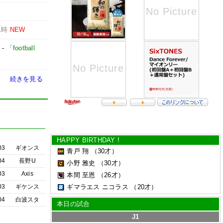
1時
NEW
-
「football
続きを見る
HAPPY BIRTHDAY !
03
ギオンス
青戸 翔
（30才）
04
長野U
小野 雅史
（30才）
03
Axis
本間 至恩
（26才）
03
ギケンス
ギマラエス ニコラス
（20才）
04
白波スタ
本日の試合
J1