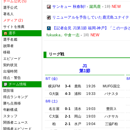
チーム公式 (5)
サンキュー 秋春制!
-
蹴馬鹿
-
1時
NEW
選手公式
著名人
リニューアルを予告していた鹿児島ユナイテ
メディア (2)
サイトを推薦
【記者会見 J1第1節 福岡-神戸】「この
選手
fukuoka」中倉一志
-
1時
NEW
選手名鑑
故障者
移籍
リーグ戦
エピソード
契約状況
J1
第1節
出場時間
得点・警告
8/7 (金)
8/
チーム情報
横浜FM
3-4
鹿島
19:26
MUFG国立
競技場
G大阪
4-3
浦和
19:33
パナスタ
得点ランキング
8/8 (土)
勝ち点推移
名古屋
0-1
清水
19:03
豊田ス
年齢構成
スタッフ
C大阪
2-1
岡山
19:03
ハナサカ
関係者ニュース
柏
2-1
水戸
19:04
三協F柏
関係者エピソード