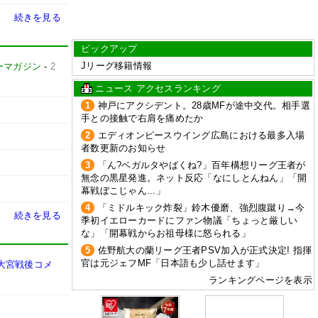
続きを見る
ピックアップ
Jリーグ移籍情報
ーマガジン
-
2
ニュース アクセスランキング
1
神戸にアクシデント。28歳MFが途中交代。相手選
手との接触で右肩を痛めたか
2
エディオンピースウイング広島における最多入場
者数更新のお知らせ
3
「ん?ベガルタやばくね?」百年構想リーグ王者が
無念の黒星発進。ネット反応「なにしとんねん」「開
幕戦ぼこじゃん...」
4
「ミドルキック炸裂」鈴木優磨、強烈腹蹴り→今
続きを見る
季初イエローカードにファン物議「ちょっと厳しい
な」「開幕戦からお祖母様に怒られる」
5
佐野航大の蘭リーグ王者PSV加入が正式決定! 指揮
官は元ジェフMF「日本語も少し話せます」
大宮戦後コメ
ランキングページを表示