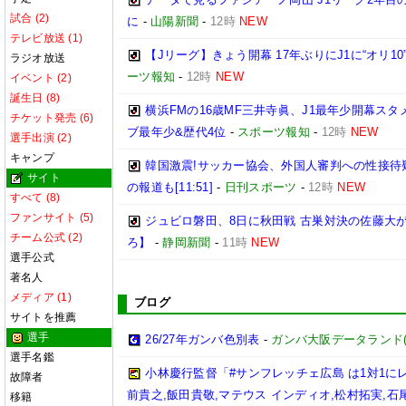
試合 (2)
に
-
山陽新聞
-
12時
NEW
テレビ放送 (1)
【Jリーグ】きょう開幕 17年ぶりにJ1に“オリ10
ラジオ放送
ーツ報知
-
12時
NEW
イベント (2)
誕生日 (8)
横浜FMの16歳MF三井寺眞、J1最年少開幕ス
チケット発売 (6)
ブ最年少&歴代4位
-
スポーツ報知
-
12時
NEW
選手出演 (2)
キャンプ
韓国激震!サッカー協会、外国人審判への性接待
サイト
の報道も[11:51]
-
日刊スポーツ
-
12時
NEW
すべて (8)
ファンサイト (5)
ジュビロ磐田、8日に秋田戦 古巣対決の佐藤大
チーム公式 (2)
ろ】
-
静岡新聞
-
11時
NEW
選手公式
著名人
メディア (1)
ブログ
サイトを推薦
選手
26/27年ガンバ色別表
-
ガンバ大阪データランド(GAM
選手名鑑
小林慶行監督「#サンフレッチェ広島 は1対1
故障者
前貴之,飯田貴敬,マテウス インディオ,松村拓実,石尾陸
移籍