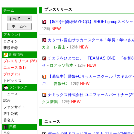
プレスリリース
チーム
【8/29(土)藤枝MYFC戦】SHOEI groupス
12時
NEW
アカウント
カターレ富山サッカースクール「年長・年中さん
ログイン
カターレ富山
-
12時
NEW
新規登録
新着情報
チカラをひとつに。ーTEAM AS ONEー『令
プレスリリース (26)
せ
-
ロアッソ熊本
-
12時
NEW
ニュース (51)
ブログ (5)
【募集中】愛媛FCサッカースクール『スキルアップ
トピックス
ご…
-
愛媛FC
-
12時
NEW
ランキング
ニュース
ナミックス株式会社 ユニフォームパートナー(左
試合
クス新潟
-
12時
NEW
ファンサイト
選手公式
著名人
ニュース
日程
予定
データで見るファジアーノ岡山 J1リーグ2年目