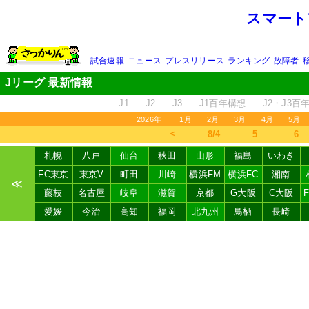
スマート
試合速報
ニュース
プレスリリース
ランキング
故障者
Jリーグ 最新情報
J1
J2
J3
J1百年構想
J2・J3百
2026年
1月
2月
3月
4月
5月
＜
8/4
5
6
札幌
八戸
仙台
秋田
山形
福島
いわき
FC東京
東京V
町田
川崎
横浜FM
横浜FC
湘南
≪
藤枝
名古屋
岐阜
滋賀
京都
G大阪
C大阪
愛媛
今治
高知
福岡
北九州
鳥栖
長崎