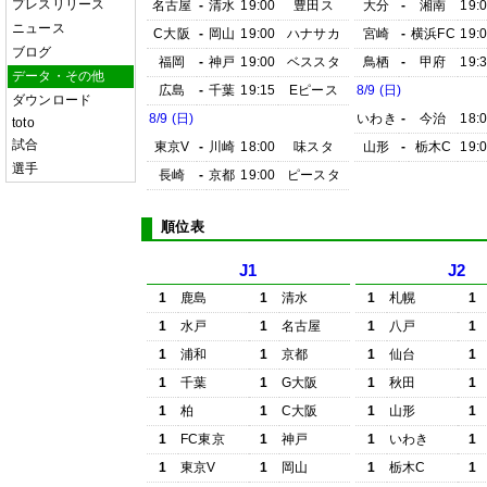
プレスリリース
名古屋
-
清水
19:00
豊田ス
大分
-
湘南
19:
ニュース
C大阪
-
岡山
19:00
ハナサカ
宮崎
-
横浜FC
19:
ブログ
福岡
-
神戸
19:00
ベススタ
鳥栖
-
甲府
19:
データ・その他
広島
-
千葉
19:15
Eピース
8/9 (日)
ダウンロード
8/9 (日)
いわき
-
今治
18:
toto
試合
東京V
-
川崎
18:00
味スタ
山形
-
栃木C
19:
選手
長崎
-
京都
19:00
ピースタ
順位表
J1
J2
1
鹿島
1
清水
1
札幌
1
1
水戸
1
名古屋
1
八戸
1
1
浦和
1
京都
1
仙台
1
1
千葉
1
G大阪
1
秋田
1
1
柏
1
C大阪
1
山形
1
1
FC東京
1
神戸
1
いわき
1
1
東京V
1
岡山
1
栃木C
1