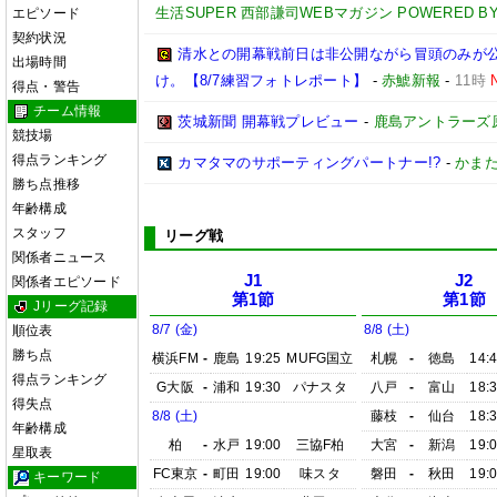
生活SUPER 西部謙司WEBマガジン POWERED BY 
エピソード
契約状況
清水との開幕戦前日は非公開ながら冒頭のみが
出場時間
け。【8/7練習フォトレポート】
-
赤鯱新報
-
11時
得点・警告
チーム情報
茨城新聞 開幕戦プレビュー
-
鹿島アントラーズ
競技場
得点ランキング
カマタマのサポーティングパートナー!?
-
かまた
勝ち点推移
年齢構成
スタッフ
リーグ戦
関係者ニュース
J1
J2
関係者エピソード
第1節
第1節
Jリーグ記録
8/7 (金)
8/8 (土)
順位表
勝ち点
横浜FM
-
鹿島
19:25
MUFG国立
札幌
-
徳島
14:
得点ランキング
G大阪
-
浦和
19:30
パナスタ
八戸
-
富山
18:
得失点
8/8 (土)
藤枝
-
仙台
18:
年齢構成
柏
-
水戸
19:00
三協F柏
大宮
-
新潟
19:
星取表
FC東京
-
町田
19:00
味スタ
磐田
-
秋田
19:
キーワード