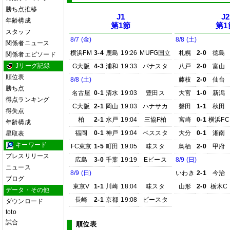
勝ち点推移
J1
J2
年齢構成
第1節
第1
スタッフ
8/7 (金)
8/8 (土)
関係者ニュース
横浜FM
3-4
鹿島
19:26
MUFG国立
札幌
2-0
徳島
関係者エピソード
Jリーグ記録
G大阪
4-3
浦和
19:33
パナスタ
八戸
2-0
富山
順位表
8/8 (土)
藤枝
2-0
仙台
勝ち点
名古屋
0-1
清水
19:03
豊田ス
大宮
1-0
新潟
得点ランキング
C大阪
2-1
岡山
19:03
ハナサカ
磐田
1-1
秋田
得失点
柏
2-1
水戸
19:04
三協F柏
宮崎
0-1
横浜FC
年齢構成
福岡
0-1
神戸
19:04
ベススタ
大分
0-1
湘南
星取表
キーワード
FC東京
1-5
町田
19:05
味スタ
鳥栖
2-0
甲府
プレスリリース
広島
3-0
千葉
19:19
Eピース
8/9 (日)
ニュース
8/9 (日)
いわき
2-1
今治
ブログ
東京V
1-1
川崎
18:04
味スタ
山形
2-0
栃木C
データ・その他
長崎
2-1
京都
19:08
ピースタ
ダウンロード
toto
試合
順位表