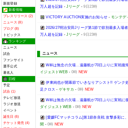
新規登録
万人超を記録
-
Jリーグ
-
9日23時
新着情報
プレスリリース (2)
VICTORY AUCTION実施のお知らせ
-
モンテデ
ニュース (8)
2026/27明治安田Jリーグ第1節で節別最多入場
ブログ (8)
万人超を記録
-
Jリーグ
-
9日23時
トピックス
ランキング
ニュース
ニュース
試合
ファンサイト
W杯は無念の欠場…遠藤航が70日ぶりに実戦復帰
選手公式
イジェストWEB
-
0時
NEW
著名人
日程
伊東純也が開幕節でいきなりアシスト!! ゲン
予定
足クロス
-
ゲキサカ
-
0時
NEW
試合 (1)
テレビ放送
W杯は無念の欠場…遠藤航が70日ぶりに実戦に復
ラジオ放送
ダイジェストWEB
-
0時
NEW
イベント
誕生日 (6)
[愛媛FCマッチコラム]第1節奈良戦 攻撃多彩
チケット発売 (4)
聞
-
0時
NEW