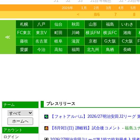
J1
J2
J3
J1百年構想
J2・J3百
2026年
1月
2月
3月
4月
5月
＜
8/6
7
8
札幌
八戸
仙台
秋田
山形
福島
いわき
FC東京
東京V
町田
川崎
横浜FM
横浜FC
湘南
≪
藤枝
名古屋
岐阜
滋賀
京都
G大阪
C大阪
愛媛
今治
高知
福岡
北九州
鳥栖
長崎
プレスリリース
チーム
【フォトアルバム】2026/27明治安田J2リーグ 第
【8月9日(日) 讃岐戦】試合後コメント
-
福島ユ
アカウント
ログイン
2026/27明治安田Jリーグ第1節で節別最多入場