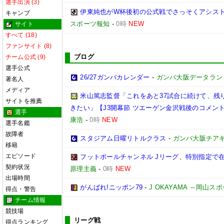
選手出演 (3)
伊東純也がW杯後初の公式戦でさっそくアシスト
キャンプ
スポーツ報知
-
0時
NEW
サイト
すべて (18)
ファンサイト (8)
ブログ
チーム公式 (9)
選手公式
26/27ガンバカレンダー
-
ガンバ大阪データランド(GA
著名人
メディア
米山篤志監督「これをあと37試合に続けて、残
サイトを推薦
きたい」【J3開幕節 ツエーゲン金沢戦後のコメント】(2
選手
康浩
-
0時
NEW
選手名鑑
故障者
スタジアム日曜リトルクラス
-
ガンバ大阪チア
移籍
エピソード
フットボールチャンネル Jリーグ、特別指定で
契約状況
原理主義
-
0時
NEW
出場時間
がんばれ!ニッポン79
-
J OKAYAMA ～岡山
得点・警告
チーム情報
競技場
リーグ戦
得点ランキング