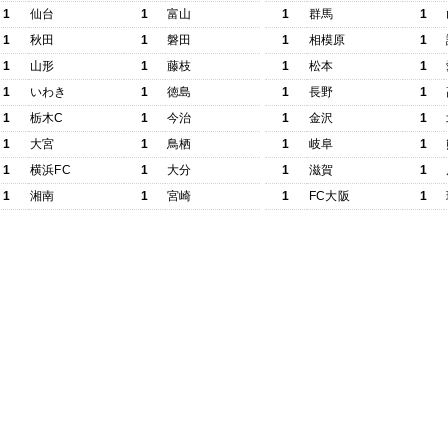
1
仙台
1
富山
1
群馬
1
1
秋田
1
磐田
1
相模原
1
1
山形
1
藤枝
1
松本
1
1
いわき
1
徳島
1
長野
1
1
栃木C
1
今治
1
金沢
1
1
大宮
1
鳥栖
1
岐阜
1
1
横浜FC
1
大分
1
滋賀
1
1
湘南
1
宮崎
1
FC大阪
1