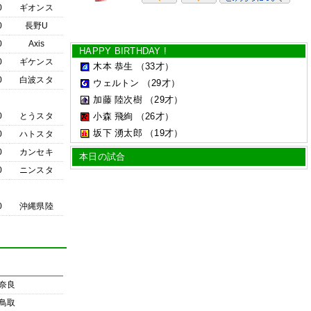
0
ギオンス
0
長野U
0
Axis
HAPPY BIRTHDAY !
0
ギケンス
木本 恭生
（33才）
0
白波スタ
ウェルトン
（29才）
加藤 陸次樹
（29才）
0
とうスタ
小森 飛絢
（26才）
坂下 湧太郎
（19才）
0
ハトスタ
0
カンセキ
本日の試合
0
ニンスタ
0
沖縄県陸
奈良
鳥取