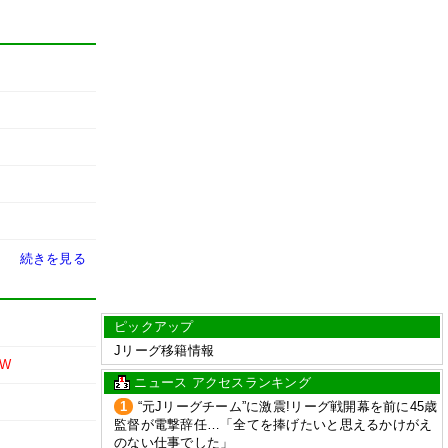
続きを見る
ピックアップ
Jリーグ移籍情報
EW
ニュース アクセスランキング
1
“元Jリーグチーム”に激震!リーグ戦開幕を前に45歳
監督が電撃辞任…「全てを捧げたいと思えるかけがえ
のない仕事でした」