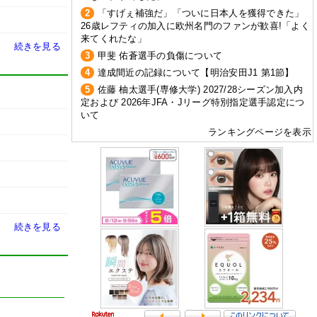
2
「すげぇ補強だ」「ついに日本人を獲得できた」
26歳レフティの加入に欧州名門のファンが歓喜!「よく
来てくれたな」
続きを見る
3
甲斐 佑蒼選手の負傷について
4
達成間近の記録について【明治安田J1 第1節】
5
佐藤 柚太選手(専修大学) 2027/28シーズン加入内
定および 2026年JFA・Jリーグ特別指定選手認定につ
いて
ランキングページを表示
続きを見る