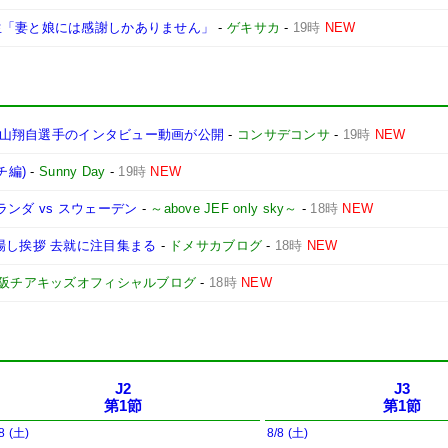
生「妻と娘には感謝しかありません」
-
ゲキサカ
-
19時
NEW
で唐山翔自選手のインタビュー動画が公開
-
コンサデコンサ
-
19時
NEW
チ編)
-
Sunny Day
-
19時
NEW
ランダ vs スウェーデン
-
～above JEF only sky～
-
18時
NEW
場し挨拶 去就に注目集まる
-
ドメサカブログ
-
18時
NEW
阪チアキッズオフィシャルブログ
-
18時
NEW
J2
J3
第1節
第1節
8 (土)
8/8 (土)