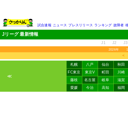
試合速報
ニュース
プレスリリース
ランキング
故障者
Jリーグ 最新情報
J1
J2
J3
2026年
＜
札幌
八戸
仙台
秋田
FC東京
東京V
町田
川崎
≪
藤枝
名古屋
岐阜
滋賀
愛媛
今治
高知
福岡