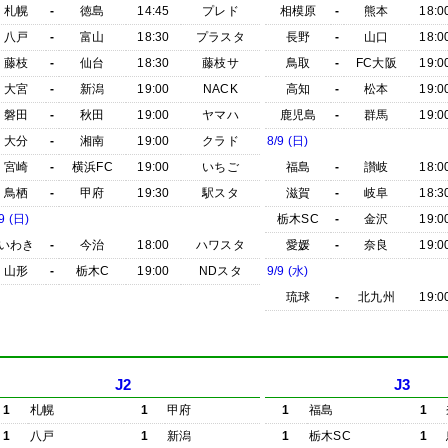
札幌
-
徳島
14:45
プレド
相模原
-
熊本
18:0
八戸
-
富山
18:30
プラスタ
長野
-
山口
18:0
藤枝
-
仙台
18:30
藤枝サ
鳥取
-
FC大阪
19:0
大宮
-
新潟
19:00
NACK
高知
-
松本
19:0
磐田
-
秋田
19:00
ヤマハ
鹿児島
-
群馬
19:0
大分
-
湘南
19:00
クラド
8/9 (日)
宮崎
-
横浜FC
19:00
いちご
福島
-
讃岐
18:0
鳥栖
-
甲府
19:30
駅スタ
滋賀
-
岐阜
18:3
9 (日)
栃木SC
-
金沢
19:0
いわき
-
今治
18:00
ハワスタ
愛媛
-
奈良
19:0
山形
-
栃木C
19:00
NDスタ
9/9 (水)
琉球
-
北九州
19:0
J2
J3
1
札幌
1
甲府
1
福島
1
1
八戸
1
新潟
1
栃木SC
1