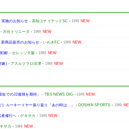
」実施のお知らせ
-
高知ユナイテッドSC
-
19時
NEW
-
大分トリニータ
-
19時
NEW
ズ 新商品販売のお知らせ
-
いわきFC
-
19時
NEW
実施!
-
セレッソ大阪
-
19時
NEW
対象)
-
アスルクラロ沼津
-
19時
NEW
最短でのJ2復帰を期待」
-
TBS NEWS DIG
-
19時
NEW
狙う ルーキーイヤー振り返り「あの時は…」
-
DOSHIN SPORTS
-
19時
N
武者修行へ
-
ゲキサカ
-
19時
NEW
キサカ
-
19時
NEW