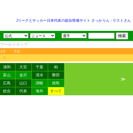
Jリーグとサッカー日本代表の総合情報サイト さっかりん
-
ゲストさん
FAワールドカップ
12月
予定
＞
浦和
大宮
千葉
柏
富山
金沢
清水
磐田
≫
広島
山口
讃岐
徳島
総合
代表
海外
すべて