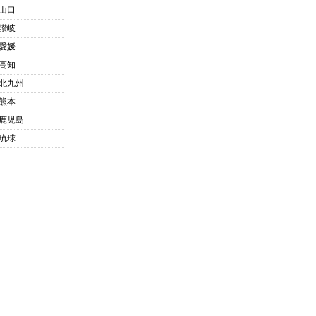
山口
讃岐
愛媛
高知
北九州
熊本
鹿児島
琉球