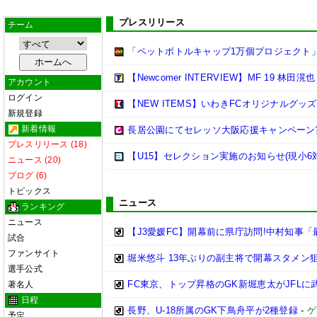
プレスリリース
チーム
「ペットボトルキャップ1万個プロジェクト
【Newcomer INTERVIEW】MF 19 林田滉也
アカウント
ログイン
【NEW ITEMS】いわきFCオリジナルグッ
新規登録
新着情報
長居公園にてセレッソ大阪応援キャンペーン
プレスリリース (18)
【U15】セレクション実施のお知らせ(現小6
ニュース (20)
ブログ (6)
トピックス
ニュース
ランキング
ニュース
【J3愛媛FC】開幕前に県庁訪問!中村知事「
試合
ファンサイト
堀米悠斗 13年ぶりの副主将で開幕スタメン
選手公式
FC東京、トップ昇格のGK新堀恵太がJFLに
著名人
日程
長野、U-18所属のGK下鳥舟平が2種登録
-
ゲ
予定