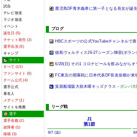
試合
鹿児島DF青木義孝に第一子となる長女が誕
テレビ放送
ラジオ放送
イベント
ブログ
誕生日 (5)
チケット発売 (3)
HBCスポーツの公式YouTubeチャンネル
選手出演 (5)
徳島ヴォルティス26-27シーズン陣容(ボラン
キャンプ
サイト
6/20(日) その1 コロナビールを飲みながらオ
すべて (13)
ファンサイト (8)
FC東京の開幕戦に日本代表DF長友佑都が来
チーム公式 (4)
箕面船場阪大前木曜キッズクラス
-
ガンバ大
選手公式
著名人
メディア (1)
リーグ戦
サイトを推薦
選手
J1
選手名鑑 (2)
第1節
故障者 (1)
8/7 (金)
8/
移籍 (3)