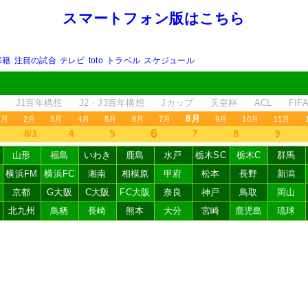
スマートフォン版はこちら
移籍
注目の試合
テレビ
toto
トラベル
スケジュール
J1百年構想
J2・J3百年構想
Jカップ
天皇杯
ACL
FI
8月
1月
2月
3月
4月
5月
6月
7月
9月
10月
11月
6
8/3
4
5
7
8
9
山形
福島
いわき
鹿島
水戸
栃木SC
栃木C
群馬
横浜FM
横浜FC
湘南
相模原
甲府
松本
長野
新潟
京都
G大阪
C大阪
FC大阪
奈良
神戸
鳥取
岡山
北九州
鳥栖
長崎
熊本
大分
宮崎
鹿児島
琉球