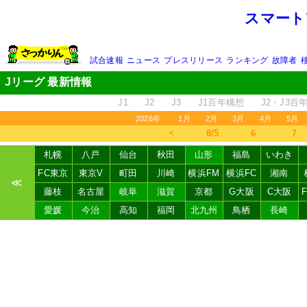
スマート
試合速報
ニュース
プレスリリース
ランキング
故障者
Jリーグ 最新情報
J1
J2
J3
J1百年構想
J2・J3百
2026年
1月
2月
3月
4月
5月
＜
8/5
6
7
札幌
八戸
仙台
秋田
山形
福島
いわき
FC東京
東京V
町田
川崎
横浜FM
横浜FC
湘南
≪
藤枝
名古屋
岐阜
滋賀
京都
G大阪
C大阪
愛媛
今治
高知
福岡
北九州
鳥栖
長崎