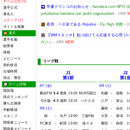
チーム公式 (5)
早慶クラシコのお知らせ
-
hamatra.com-
選手公式
yokohama hamatra non profit organization
-
18時
著名人
メディア (7)
着席…ベタ凪である #spulse
-
Fly High 別館
-
1
サイトを推薦
選手
【WMスタジオ】負け続けても応援する心理 |
選手名鑑
ガジン
-
18時
NEW
故障者
移籍
エピソード
リーグ戦
契約状況
出場時間
J1
J2
第1節
第1
得点・警告
チーム情報
8/7 (金)
8/8 (土)
競技場
横浜FM
3-4
鹿島
19:26
MUFG国立
札幌
-
徳島
1
得点ランキング
G大阪
4-3
浦和
19:33
パナスタ
八戸
-
富山
1
勝ち点推移
8/8 (土)
藤枝
-
仙台
1
年齢構成
柏
-
水戸
19:00
三協F柏
大宮
-
新潟
1
スタッフ
関係者ニュース
FC東京
-
町田
19:00
味スタ
磐田
-
秋田
1
関係者エピソード