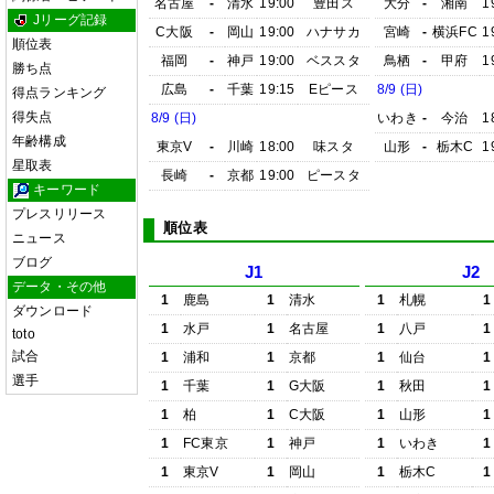
名古屋
-
清水
19:00
豊田ス
大分
-
湘南
1
Jリーグ記録
C大阪
-
岡山
19:00
ハナサカ
宮崎
-
横浜FC
1
順位表
福岡
-
神戸
19:00
ベススタ
鳥栖
-
甲府
1
勝ち点
広島
-
千葉
19:15
Eピース
8/9 (日)
得点ランキング
得失点
8/9 (日)
いわき
-
今治
1
年齢構成
東京V
-
川崎
18:00
味スタ
山形
-
栃木C
1
星取表
長崎
-
京都
19:00
ピースタ
キーワード
プレスリリース
順位表
ニュース
ブログ
J1
J2
データ・その他
1
鹿島
1
清水
1
札幌
1
ダウンロード
1
水戸
1
名古屋
1
八戸
1
toto
試合
1
浦和
1
京都
1
仙台
1
選手
1
千葉
1
G大阪
1
秋田
1
1
柏
1
C大阪
1
山形
1
1
FC東京
1
神戸
1
いわき
1
1
東京V
1
岡山
1
栃木C
1