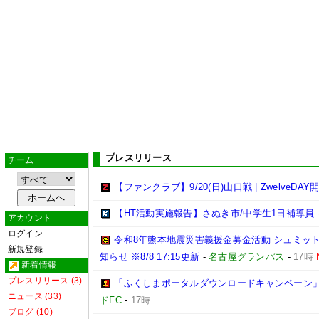
プレスリリース
チーム
【ファンクラブ】9/20(日)山口戦 | ZwelveDAY
【HT活動実施報告】さぬき市/中学生1日補導員
アカウント
ログイン
令和8年熊本地震災害義援金募金活動 シュミッ
新規登録
知らせ ※8/8 17:15更新
-
名古屋グランパス
-
17時
新着情報
プレスリリース (3)
「ふくしまポータルダウンロードキャンペーン
ニュース (33)
ドFC
-
17時
ブログ (10)