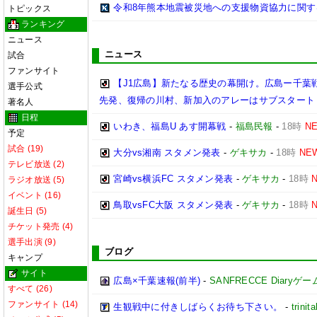
令和8年熊本地震被災地への支援物資協力に関す
トピックス
ランキング
ニュース
ニュース
試合
ファンサイト
【J1広島】新たなる歴史の幕開け。広島ー千葉
選手公式
先発、復帰の川村、新加入のアレーはサブスタート
著名人
日程
いわき、福島U あす開幕戦
-
福島民報
-
18時
N
予定
試合 (19)
大分vs湘南 スタメン発表
-
ゲキサカ
-
18時
NE
テレビ放送 (2)
宮崎vs横浜FC スタメン発表
-
ゲキサカ
-
18時
ラジオ放送 (5)
イベント (16)
鳥取vsFC大阪 スタメン発表
-
ゲキサカ
-
18時
誕生日 (5)
チケット発売 (4)
選手出演 (9)
ブログ
キャンプ
サイト
広島×千葉速報(前半)
-
SANFRECCE Diaryゲ
すべて (26)
ファンサイト (14)
生観戦中に付きしばらくお待ち下さい。
-
trinita