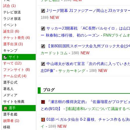
試合 (1)
Jリーグ開幕 J1ファジアーノ岡山とJ3カマタ
テレビ放送
18時
NEW
ラジオ放送
イベント
サッカーJ3開幕戦 「AC長野パルセイロ」は山
誕生日 (6)
ー 秋春制に移行後、初のシーズン
-
FNNプライム
チケット発売 (4)
選手出演 (3)
【第80回国民スポーツ大会九州ブロック大会(少
キャンプ
カードットコム
-
18時
NEW
サイト
すべて (12)
中山雄太が改めて宣言「次の代表に入っていきた
ファンサイト (8)
左DF像”
-
サッカーキング
-
18時
NEW
チーム公式 (4)
選手公式
著名人
ブログ
メディア
サイトを推薦
『瀬古樹の獲得決定的』『佐藤瑠星がプロデビュ
選手
とめ(8/10)】
-
[浦議]浦和レッズについて議論する
選手名鑑
01節:ベガルタ仙台 0-2 藤枝、チャンス作るも
故障者 (1)
イ
-
18時
NEW
移籍