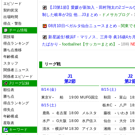
エピソード
【J3第1節】愛媛が新加入・田村翔太の2ゴール
契約状況
制した岐阜が2位 他…J3まとめ
-
ドメサカブログ
-
出場時間
得点・警告
08月10日ベガルタ仙台ニュースまとめ
-
関東で
チーム情報
競技場
新星誕生!横浜F・マリノス、三井寺 眞16歳4カ月
得点ランキング
たばかり
-
footballnet【サッカーまとめ】
-
18時
N
勝ち点推移
年齢構成
スタッフ
リーグ戦
関係者ニュース
J1
J2
関係者エピソード
第2節
第2
Jリーグ記録
8/14 (金)
8/15 (土)
順位表
勝ち点
東京V
-
柏
19:00
MUFG国立
秋田
-
富山
18
得点ランキング
8/15 (土)
栃木C
-
八戸
18
得失点
鹿島
-
名古屋
18:00
メルスタ
藤枝
-
いわき
18
年齢構成
水戸
-
G大阪
18:00
水戸信ス
仙台
-
大分
19
星取表
清水
-
横浜FM
18:30
アイスタ
湘南
-
山形
19
キーワード