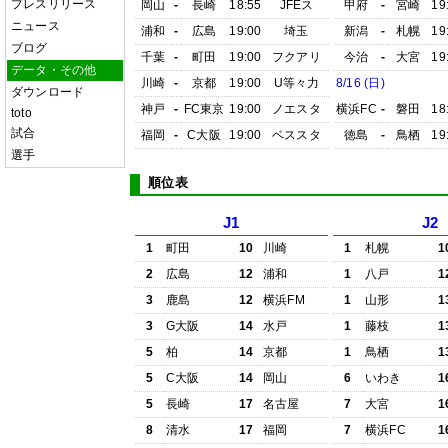
プレスリリース
岡山
-
長崎
18:55
JFEス
甲府
-
宮崎
19
ニュース
浦和
-
広島
19:00
埼玉
新潟
-
札幌
19
ブログ
千葉
-
町田
19:00
フクアリ
今治
-
大宮
19
データ・その他
川崎
-
京都
19:00
U等々力
8/16 (日)
ダウンロード
神戸
-
FC東京
19:00
ノエスタ
横浜FC
-
磐田
18
toto
試合
福岡
-
C大阪
19:00
ベススタ
徳島
-
鳥栖
19
選手
順位表
J1
J2
1
町田
10
川崎
1
札幌
1
2
広島
12
浦和
1
八戸
1
3
鹿島
12
横浜FM
1
山形
1
3
G大阪
14
水戸
1
藤枝
1
5
柏
14
京都
1
鳥栖
1
5
C大阪
14
岡山
6
いわき
1
5
長崎
17
名古屋
7
大宮
1
8
清水
17
福岡
7
横浜FC
1