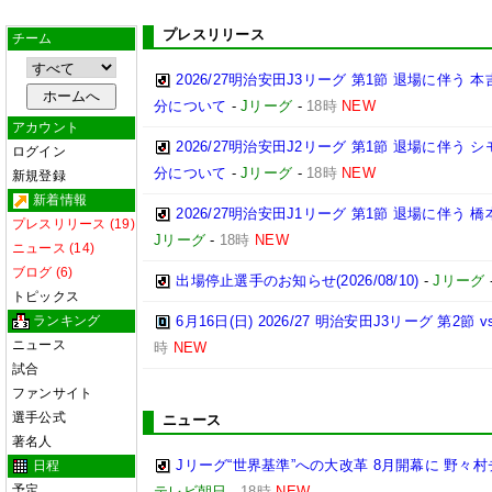
プレスリリース
チーム
2026/27明治安田J3リーグ 第1節 退場に伴う
分について
-
Jリーグ
-
18時
NEW
アカウント
2026/27明治安田J2リーグ 第1節 退場に伴う
ログイン
分について
-
Jリーグ
-
18時
NEW
新規登録
新着情報
2026/27明治安田J1リーグ 第1節 退場に伴う
プレスリリース (19)
Jリーグ
-
18時
NEW
ニュース (14)
ブログ (6)
出場停止選手のお知らせ(2026/08/10)
-
Jリーグ
トピックス
ランキング
6月16日(日) 2026/27 明治安田J3リーグ 第2
ニュース
時
NEW
試合
ファンサイト
選手公式
ニュース
著名人
Jリーグ“世界基準”への大改革 8月開幕に 野
日程
予定
テレビ朝日
-
18時
NEW