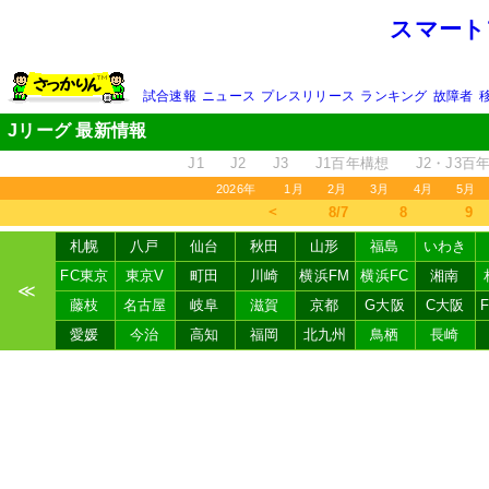
スマート
試合速報
ニュース
プレスリリース
ランキング
故障者
Jリーグ 最新情報
J1
J2
J3
J1百年構想
J2・J3百
2026年
1月
2月
3月
4月
5月
＜
8/7
8
9
札幌
八戸
仙台
秋田
山形
福島
いわき
FC東京
東京V
町田
川崎
横浜FM
横浜FC
湘南
≪
藤枝
名古屋
岐阜
滋賀
京都
G大阪
C大阪
愛媛
今治
高知
福岡
北九州
鳥栖
長崎