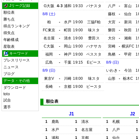
Jリーグ記録
G大阪
4-3
浦和
19:33
パナスタ
八戸
-
富山
1
順位表
8/8 (土)
藤枝
-
仙台
1
勝ち点
柏
-
水戸
19:00
三協F柏
大宮
-
新潟
1
得点ランキング
FC東京
-
町田
19:00
味スタ
磐田
-
秋田
1
得失点
名古屋
-
清水
19:00
豊田ス
大分
-
湘南
1
年齢構成
C大阪
-
岡山
19:00
ハナサカ
宮崎
-
横浜FC
1
星取表
キーワード
福岡
-
神戸
19:00
ベススタ
鳥栖
-
甲府
1
プレスリリース
広島
-
千葉
19:15
Eピース
8/9 (日)
ニュース
8/9 (日)
いわき
-
今治
1
ブログ
東京V
-
川崎
18:00
味スタ
山形
-
栃木C
1
データ・その他
長崎
-
京都
19:00
ピースタ
ダウンロード
toto
試合
順位表
選手
J1
J2
1
鹿島
1
清水
1
札幌
1
1
水戸
1
名古屋
1
八戸
1
1
浦和
1
京都
1
仙台
1