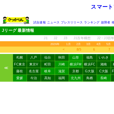
スマート
試合速報
ニュース
プレスリリース
ランキング
故障者
Jリーグ 最新情報
J1
J2
J3
J1百年構想
J2・J3百
2026年
1月
2月
3月
4月
5月
＜
8/5
6
7
札幌
八戸
仙台
秋田
山形
福島
いわき
FC東京
東京V
町田
川崎
横浜FM
横浜FC
湘南
≪
藤枝
名古屋
岐阜
滋賀
京都
G大阪
C大阪
愛媛
今治
高知
福岡
北九州
鳥栖
長崎