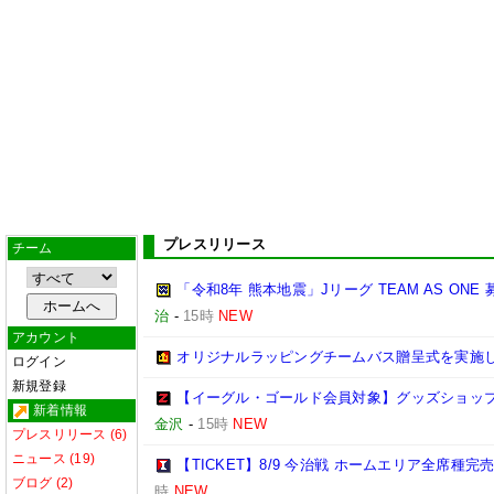
プレスリリース
チーム
「令和8年 熊本地震」Jリーグ TEAM AS ON
治
-
15時
NEW
アカウント
オリジナルラッピングチームバス贈呈式を実施
ログイン
新規登録
【イーグル・ゴールド会員対象】グッズショップ
新着情報
金沢
-
15時
NEW
プレスリリース (6)
ニュース (19)
【TICKET】8/9 今治戦 ホームエリア全席種
ブログ (2)
時
NEW