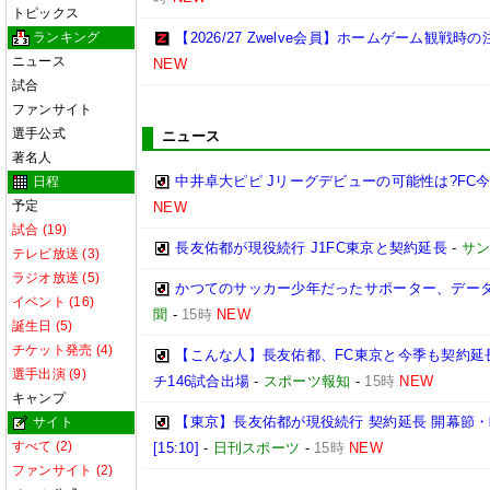
トピックス
ランキング
【2026/27 Zwelve会員】ホームゲーム観戦
ニュース
NEW
試合
ファンサイト
選手公式
ニュース
著名人
中井卓大ピピ Jリーグデビューの可能性は?FC
日程
予定
NEW
試合 (19)
長友佑都が現役続行 J1FC東京と契約延長
-
サ
テレビ放送 (3)
ラジオ放送 (5)
かつてのサッカー少年だったサポーター、データ
イベント (16)
聞
-
15時
NEW
誕生日 (5)
チケット発売 (4)
【こんな人】長友佑都、FC東京と今季も契約延
選手出演 (9)
チ146試合出場
-
スポーツ報知
-
15時
NEW
キャンプ
【東京】長友佑都が現役続行 契約延長 開幕節
サイト
すべて (2)
[15:10]
-
日刊スポーツ
-
15時
NEW
ファンサイト (2)