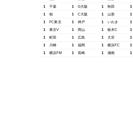
1
千葉
1
G大阪
1
秋田
1
1
柏
1
C大阪
1
山形
1
1
FC東京
1
神戸
1
いわき
1
1
東京V
1
岡山
1
栃木C
1
1
町田
1
広島
1
大宮
1
1
川崎
1
福岡
1
横浜FC
1
1
横浜FM
1
長崎
1
湘南
1