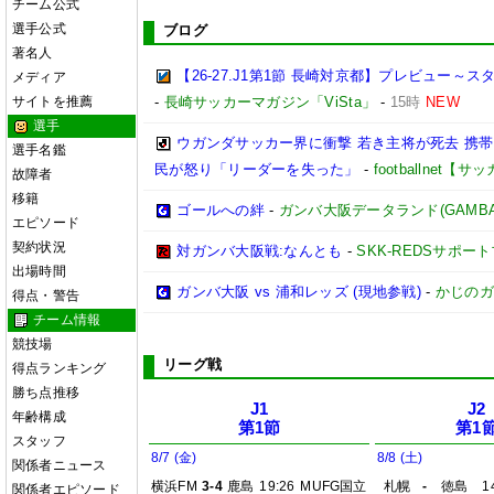
チーム公式
選手公式
ブログ
著名人
【26-27.J1第1節 長崎対京都】プレビュー
メディア
サイトを推薦
-
長崎サッカーマガジン「ViSta」
-
15時
NEW
選手
ウガンダサッカー界に衝撃 若き主将が死去 携
選手名鑑
民が怒り「リーダーを失った」
-
footballnet【
故障者
移籍
ゴールへの絆
-
ガンバ大阪データランド(GAMBA OS
エピソード
契約状況
対ガンバ大阪戦:なんとも
-
SKK-REDSサポー
出場時間
ガンバ大阪 vs 浦和レッズ (現地参戦)
-
かじのガ
得点・警告
チーム情報
競技場
リーグ戦
得点ランキング
勝ち点推移
J1
J2
年齢構成
第1節
第1
スタッフ
8/7 (金)
8/8 (土)
関係者ニュース
横浜FM
3-4
鹿島
19:26
MUFG国立
札幌
-
徳島
1
関係者エピソード