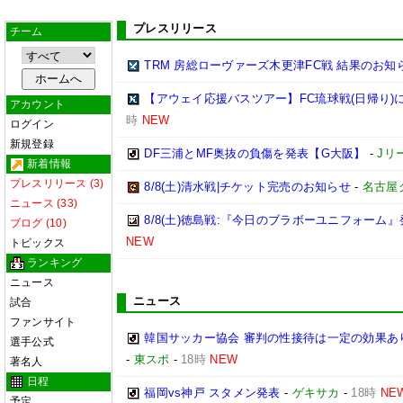
プレスリリース
チーム
TRM 房総ローヴァーズ木更津FC戦 結果のお知
【アウェイ応援バスツアー】FC琉球戦(日帰り)
アカウント
時
NEW
ログイン
新規登録
DF三浦とMF奥抜の負傷を発表【G大阪】
-
Jリ
新着情報
プレスリリース (3)
8/8(土)清水戦|チケット完売のお知らせ
-
名古屋
ニュース (33)
8/8(土)徳島戦:『今日のブラボーユニフォーム
ブログ (10)
NEW
トピックス
ランキング
ニュース
ニュース
試合
ファンサイト
韓国サッカー協会 審判の性接待は一定の効果あ
選手公式
-
東スポ
-
18時
NEW
著名人
日程
福岡vs神戸 スタメン発表
-
ゲキサカ
-
18時
NE
予定