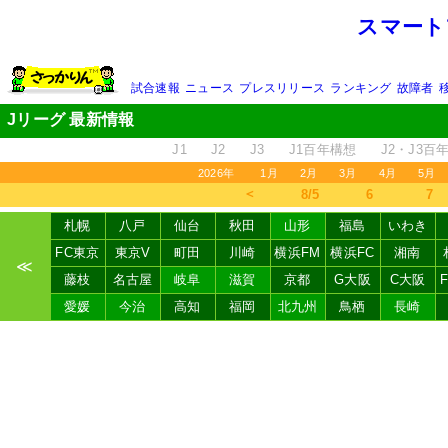
スマート
試合速報
ニュース
プレスリリース
ランキング
故障者
Jリーグ 最新情報
J1
J2
J3
J1百年構想
J2・J3百
2026年
1月
2月
3月
4月
5月
＜
8/5
6
7
札幌
八戸
仙台
秋田
山形
福島
いわき
FC東京
東京V
町田
川崎
横浜FM
横浜FC
湘南
≪
藤枝
名古屋
岐阜
滋賀
京都
G大阪
C大阪
愛媛
今治
高知
福岡
北九州
鳥栖
長崎