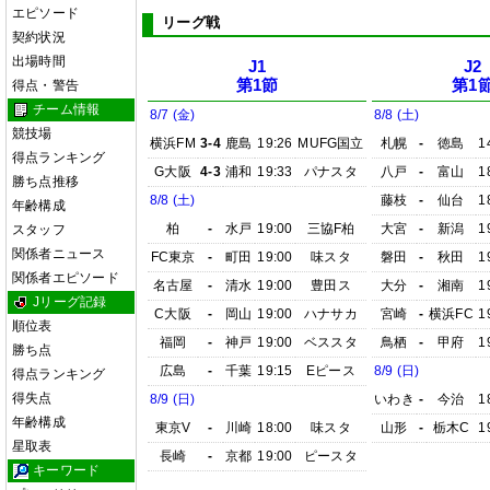
エピソード
リーグ戦
契約状況
出場時間
J1
J2
第1節
第1
得点・警告
チーム情報
8/7 (金)
8/8 (土)
競技場
横浜FM
3-4
鹿島
19:26
MUFG国立
札幌
-
徳島
1
得点ランキング
G大阪
4-3
浦和
19:33
パナスタ
八戸
-
富山
1
勝ち点推移
8/8 (土)
藤枝
-
仙台
1
年齢構成
柏
-
水戸
19:00
三協F柏
大宮
-
新潟
1
スタッフ
関係者ニュース
FC東京
-
町田
19:00
味スタ
磐田
-
秋田
1
関係者エピソード
名古屋
-
清水
19:00
豊田ス
大分
-
湘南
1
Jリーグ記録
C大阪
-
岡山
19:00
ハナサカ
宮崎
-
横浜FC
1
順位表
福岡
-
神戸
19:00
ベススタ
鳥栖
-
甲府
1
勝ち点
広島
-
千葉
19:15
Eピース
8/9 (日)
得点ランキング
得失点
8/9 (日)
いわき
-
今治
1
年齢構成
東京V
-
川崎
18:00
味スタ
山形
-
栃木C
1
星取表
長崎
-
京都
19:00
ピースタ
キーワード