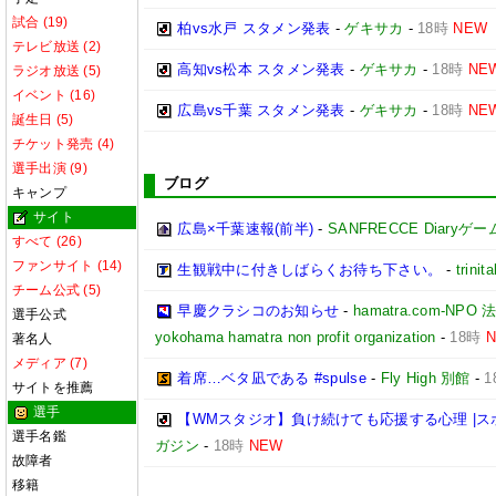
試合 (19)
柏vs水戸 スタメン発表
-
ゲキサカ
-
18時
NEW
テレビ放送 (2)
高知vs松本 スタメン発表
-
ゲキサカ
-
18時
NE
ラジオ放送 (5)
イベント (16)
広島vs千葉 スタメン発表
-
ゲキサカ
-
18時
NE
誕生日 (5)
チケット発売 (4)
選手出演 (9)
ブログ
キャンプ
サイト
広島×千葉速報(前半)
-
SANFRECCE Diaryゲ
すべて (26)
ファンサイト (14)
生観戦中に付きしばらくお待ち下さい。
-
trinita
チーム公式 (5)
早慶クラシコのお知らせ
-
hamatra.com-
選手公式
yokohama hamatra non profit organization
-
18時
著名人
メディア (7)
着席…ベタ凪である #spulse
-
Fly High 別館
-
1
サイトを推薦
選手
【WMスタジオ】負け続けても応援する心理 |
選手名鑑
ガジン
-
18時
NEW
故障者
移籍