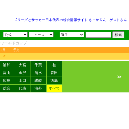
Jリーグとサッカー日本代表の総合情報サイト さっかりん
-
ゲストさん
FAワールドカップ
12月
予定
＞
浦和
大宮
千葉
柏
富山
金沢
清水
磐田
≫
広島
山口
讃岐
徳島
総合
代表
海外
すべて