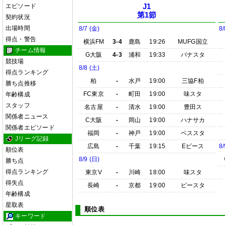
エピソード
J1
第1節
契約状況
出場時間
8/7 (金)
8/
得点・警告
横浜FM
3-4
鹿島
19:26
MUFG国立
チーム情報
G大阪
4-3
浦和
19:33
パナスタ
競技場
8/8 (土)
得点ランキング
柏
-
水戸
19:00
三協F柏
勝ち点推移
FC東京
-
町田
19:00
味スタ
年齢構成
スタッフ
名古屋
-
清水
19:00
豊田ス
関係者ニュース
C大阪
-
岡山
19:00
ハナサカ
関係者エピソード
福岡
-
神戸
19:00
ベススタ
Jリーグ記録
広島
-
千葉
19:15
Eピース
8/
順位表
8/9 (日)
勝ち点
得点ランキング
東京V
-
川崎
18:00
味スタ
得失点
長崎
-
京都
19:00
ピースタ
年齢構成
星取表
順位表
キーワード