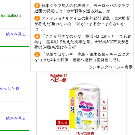
2
日本クラブ加入の代表選手、ヨーロッパのクラブ
退団の背景には「ガザ戦争を巡る対立」か
-
footballista
-
3
アディショナルタイムの劇的2発! 鹿島・鬼木監督
が称えた“折れない心”「足が止まるか止まらないか
は…」
続きを見る
4
「ここが弱さなのかな」横浜FMは続々と、でも鹿
島は…開幕戦で見えた明確な差。天野純&宮市亮が悪
夢の3-4逆転負けを分析
5
「簡単ではないぞ」鹿島・鬼木監督がチームに火
をつけた4本の映像…連覇へ逆転白星発進に成功
ランキングページを表示
ムが示した姿
続きを見る