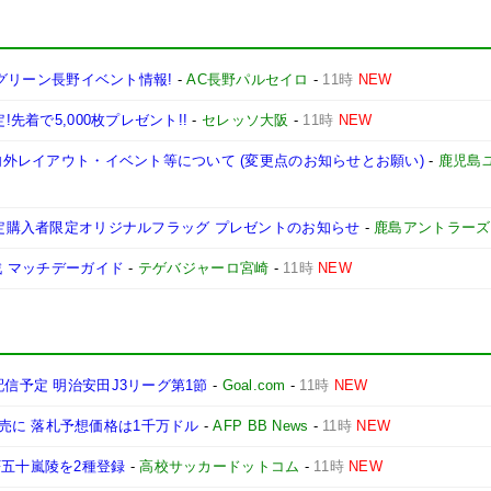
JAグリーン長野イベント情報!
-
AC長野パルセイロ
-
11時
NEW
先着で5,000枚プレゼント!!
-
セレッソ大阪
-
11時
NEW
場内外レイアウト・イベント等について (変更点のお知らせとお願い)
-
鹿児島
指定購入者限定オリジナルフラッグ プレゼントのお知らせ
-
鹿島アントラーズ
戦 マッチデーガイド
-
テゲバジャーロ宮崎
-
11時
NEW
配信予定 明治安田J3リーグ第1節
-
Goal.com
-
11時
NEW
売に 落札予想価格は1千万ドル
-
AFP BB News
-
11時
NEW
F五十嵐陵を2種登録
-
高校サッカードットコム
-
11時
NEW