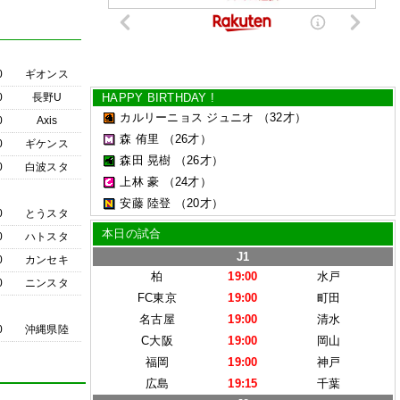
0
ギオンス
0
長野U
HAPPY BIRTHDAY !
カルリーニョス ジュニオ
（32才）
0
Axis
森 侑里
（26才）
0
ギケンス
森田 晃樹
（26才）
0
白波スタ
上林 豪
（24才）
安藤 陸登
（20才）
0
とうスタ
本日の試合
0
ハトスタ
J1
0
カンセキ
柏
19:00
水戸
0
ニンスタ
FC東京
19:00
町田
名古屋
19:00
清水
0
沖縄県陸
C大阪
19:00
岡山
福岡
19:00
神戸
広島
19:15
千葉