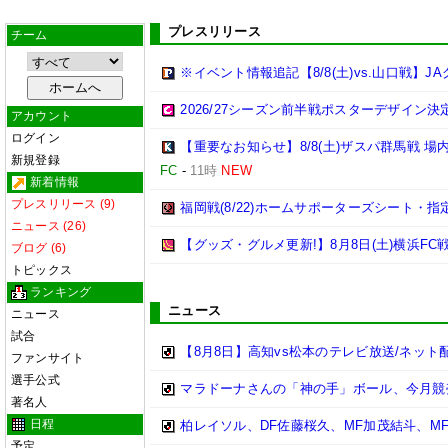
プレスリリース
チーム
※イベント情報追記【8/8(土)vs.山口戦】
2026/27シーズン前半戦ポスターデザイン決定!
アカウント
ログイン
【重要なお知らせ】8/8(土)ザスパ群馬戦 
新規登録
FC
-
11時
NEW
新着情報
プレスリリース (9)
福岡戦(8/22)ホームサポーターズシート・
ニュース (26)
【グッズ・グルメ更新!】8月8日(土)横浜FC
ブログ (6)
トピックス
ランキング
ニュース
ニュース
試合
【8月8日】高知vs松本のテレビ放送/ネット
ファンサイト
選手公式
マラドーナさんの「神の手」ボール、今月競
著名人
日程
柏レイソル、DF佐藤桜久、MF加茂結斗、M
予定