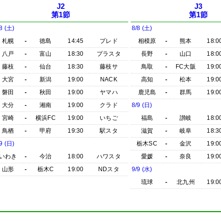
J2
J3
第1節
第1節
8 (土)
8/8 (土)
札幌
-
徳島
14:45
プレド
相模原
-
熊本
18:0
八戸
-
富山
18:30
プラスタ
長野
-
山口
18:0
藤枝
-
仙台
18:30
藤枝サ
鳥取
-
FC大阪
19:0
大宮
-
新潟
19:00
NACK
高知
-
松本
19:0
磐田
-
秋田
19:00
ヤマハ
鹿児島
-
群馬
19:0
大分
-
湘南
19:00
クラド
8/9 (日)
宮崎
-
横浜FC
19:00
いちご
福島
-
讃岐
18:0
鳥栖
-
甲府
19:30
駅スタ
滋賀
-
岐阜
18:3
9 (日)
栃木SC
-
金沢
19:0
いわき
-
今治
18:00
ハワスタ
愛媛
-
奈良
19:0
山形
-
栃木C
19:00
NDスタ
9/9 (水)
琉球
-
北九州
19:0