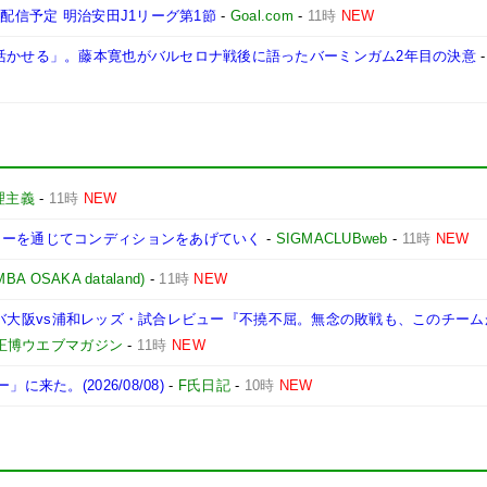
ト配信予定 明治安田J1リーグ第1節
-
Goal.com
-
11時
NEW
で活かせる」。藤本寛也がバルセロナ戦後に語ったバーミンガム2年目の決意
理主義
-
11時
NEW
カーを通じてコンディションをあげていく
-
SIGMACLUBweb
-
11時
NEW
OSAKA dataland)
-
11時
NEW
節/ガンバ大阪vs浦和レッズ・試合レビュー『不撓不屈。無念の敗戦も、このチー
田正博ウエブマガジン
-
11時
NEW
来た。(2026/08/08)
-
F氏日記
-
10時
NEW