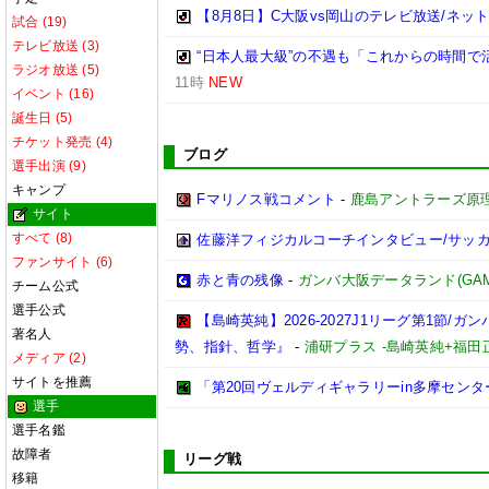
【8月8日】C大阪vs岡山のテレビ放送/ネッ
試合 (19)
テレビ放送 (3)
“日本人最大級”の不遇も「これからの時間
ラジオ放送 (5)
11時
NEW
イベント (16)
誕生日 (5)
チケット発売 (4)
ブログ
選手出演 (9)
キャンプ
Fマリノス戦コメント
-
鹿島アントラーズ原
サイト
すべて (8)
佐藤洋フィジカルコーチインタビュー/サッ
ファンサイト (6)
赤と青の残像
-
ガンバ大阪データランド(GAMBA 
チーム公式
選手公式
【島崎英純】2026-2027J1リーグ第1
著名人
勢、指針、哲学』
-
浦研プラス -島崎英純+福
メディア (2)
サイトを推薦
「第20回ヴェルディギャラリーin多摩センター」に
選手
選手名鑑
故障者
リーグ戦
移籍