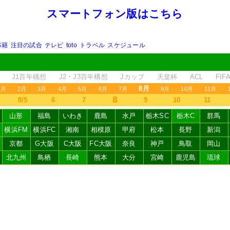
スマートフォン版はこちら
移籍
注目の試合
テレビ
toto
トラベル
スケジュール
J1百年構想
J2・J3百年構想
Jカップ
天皇杯
ACL
FI
8月
1月
2月
3月
4月
5月
6月
7月
9月
10月
11月
8
8/5
6
7
9
10
11
山形
福島
いわき
鹿島
水戸
栃木SC
栃木C
群馬
横浜FM
横浜FC
湘南
相模原
甲府
松本
長野
新潟
京都
G大阪
C大阪
FC大阪
奈良
神戸
鳥取
岡山
北九州
鳥栖
長崎
熊本
大分
宮崎
鹿児島
琉球