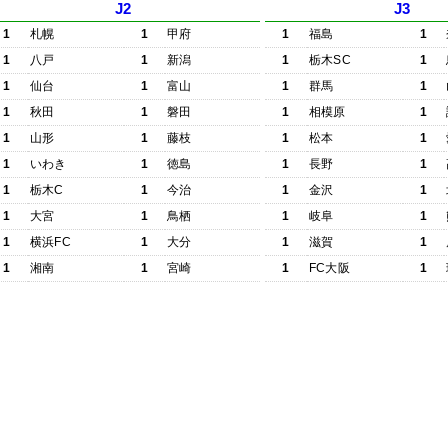
J2
J3
1
札幌
1
甲府
1
福島
1
1
八戸
1
新潟
1
栃木SC
1
1
仙台
1
富山
1
群馬
1
1
秋田
1
磐田
1
相模原
1
1
山形
1
藤枝
1
松本
1
1
いわき
1
徳島
1
長野
1
1
栃木C
1
今治
1
金沢
1
1
大宮
1
鳥栖
1
岐阜
1
1
横浜FC
1
大分
1
滋賀
1
1
湘南
1
宮崎
1
FC大阪
1