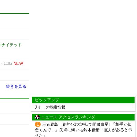
ユナイテッド
-
11時
NEW
続きを見る
ピックアップ
Jリーグ移籍情報
ニュース アクセスランキング
1
王者鹿島、劇的4-3大逆転で開幕白星! 「相手が知
念くんで…」失点に悔いも鈴木優磨「底力があると示
せた」