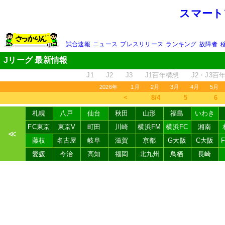
スマート
試合速報
ニュース
プレスリリース
ランキング
故障者
Jリーグ 最新情報
J1
J2
J3
J1百年構想
J2・J3百
2026年
1月
2月
3月
4月
5月
＜
8/4
5
6
札幌
八戸
仙台
秋田
山形
福島
いわき
FC東京
東京V
町田
川崎
横浜FM
横浜FC
湘南
≪
藤枝
名古屋
岐阜
滋賀
京都
G大阪
C大阪
愛媛
今治
高知
福岡
北九州
鳥栖
長崎