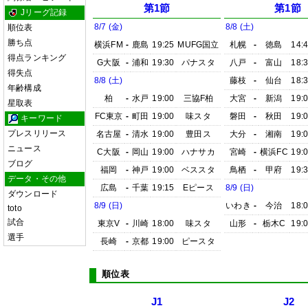
第1節
第1節
Jリーグ記録
8/7 (金)
8/8 (土)
順位表
勝ち点
横浜FM
-
鹿島
19:25
MUFG国立
札幌
-
徳島
14:
得点ランキング
G大阪
-
浦和
19:30
パナスタ
八戸
-
富山
18:
得失点
8/8 (土)
藤枝
-
仙台
18:
年齢構成
柏
-
水戸
19:00
三協F柏
大宮
-
新潟
19:
星取表
FC東京
-
町田
19:00
味スタ
磐田
-
秋田
19:
キーワード
プレスリリース
名古屋
-
清水
19:00
豊田ス
大分
-
湘南
19:
ニュース
C大阪
-
岡山
19:00
ハナサカ
宮崎
-
横浜FC
19:
ブログ
福岡
-
神戸
19:00
ベススタ
鳥栖
-
甲府
19:
データ・その他
広島
-
千葉
19:15
Eピース
8/9 (日)
ダウンロード
8/9 (日)
いわき
-
今治
18:
toto
試合
東京V
-
川崎
18:00
味スタ
山形
-
栃木C
19:
選手
長崎
-
京都
19:00
ピースタ
順位表
J1
J2