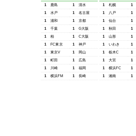
1
鹿島
1
清水
1
札幌
1
1
水戸
1
名古屋
1
八戸
1
1
浦和
1
京都
1
仙台
1
1
千葉
1
G大阪
1
秋田
1
1
柏
1
C大阪
1
山形
1
1
FC東京
1
神戸
1
いわき
1
1
東京V
1
岡山
1
栃木C
1
1
町田
1
広島
1
大宮
1
1
川崎
1
福岡
1
横浜FC
1
1
横浜FM
1
長崎
1
湘南
1