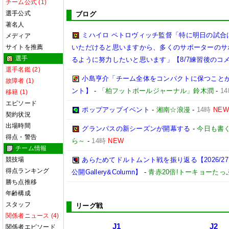
チーム公式 (1)
選手公式
ブログ
著名人
ミハイロ ペトロヴィッチ監督「特に明日の試合
メディア
サイトを推薦
いただけると思いますから、多くのサポーターのサ
選手
るように努力したいと思います」【8/7練習後のコ
選手名鑑 (2)
小島亨介「チーム全体をコンパクトに保つことが大事
故障者 (1)
ント】
-
「柏フットボールジャーナル」鈴木潤
-
1
移籍 (1)
エピソード
ポップアップイベント
-
湘南☆浪漫
-
14時
NEW
契約状況
出場時間
グランパスの新シーズンが開幕する
-
今日も書
得点・警告
ら～
-
14時
NEW
チーム情報
競技場
あらためてドルトムント戦を振り返る【2026/2
得点ランキング
公開Gallery&Column】
-
青赤20倍!トーキョーた
勝ち点推移
年齢構成
スタッフ
リーグ戦
関係者ニュース (4)
J1
J2
関係者エピソード