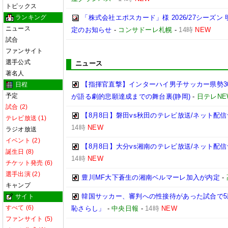
トピックス
ランキング
「株式会社エポスカード」様 2026/27シーズン
ニュース
定のお知らせ
-
コンサドーレ札幌
-
14時
NEW
試合
ファンサイト
選手公式
ニュース
著名人
【指揮官直撃】インターハイ男子サッカー県勢3
日程
予定
が語る劇的悲願達成までの舞台裏(静岡)
-
日テレNE
試合 (2)
【8月8日】磐田vs秋田のテレビ放送/ネット配信
テレビ放送 (1)
14時
NEW
ラジオ放送
イベント (2)
【8月8日】大分vs湘南のテレビ放送/ネット配信
誕生日 (8)
14時
NEW
チケット発売 (6)
選手出演 (2)
豊川MF大下蒼生の湘南ベルマーレ加入が内定
-
キャンプ
韓国サッカー、審判への性接待があった試合で5
サイト
すべて (6)
恥さらし」
-
中央日報
-
14時
NEW
ファンサイト (5)