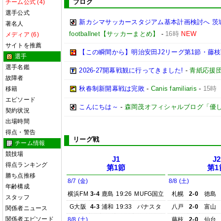
ブログ
チーム公式 (4)
選手公式
新カシマサッカースタジアム基本計画検討へ 茨
著名人
footballnet【サッカーまとめ】
-
16時
NEW
メディア (6)
サイトを推薦
【この瞬間から】明治安田J2リーグ第1節・藤枝戦
選手
選手名鑑
2026-27開幕戦観に行ってきました!
-
青紙応援
故障者
秋春制新開幕戦は完敗
-
Canis familiaris
-
15時
移籍
エピソード
こんにちは～
-
森岡茂オフィシャルブログ「優しいブロ
契約状況
出場時間
得点・警告
リーグ戦
チーム情報
競技場
J1
J2
得点ランキング
第1節
第1
勝ち点推移
8/7 (金)
8/8 (土)
年齢構成
横浜FM
3-4
鹿島
19:26
MUFG国立
札幌
2-0
徳島
スタッフ
G大阪
4-3
浦和
19:33
パナスタ
八戸
2-0
富山
関係者ニュース
関係者エピソード
8/8 (土)
藤枝
2-0
仙台