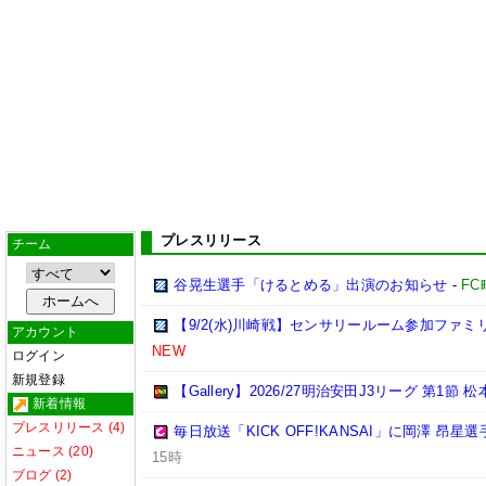
プレスリリース
チーム
谷晃生選手「けるとめる」出演のお知らせ
-
F
【9/2(水)川崎戦】センサリールーム参加ファ
アカウント
NEW
ログイン
新規登録
【Gallery】2026/27明治安田J3リーグ 第1節 
新着情報
プレスリリース (4)
毎日放送「KICK OFF!KANSAI」に岡澤 昂
ニュース (20)
15時
ブログ (2)