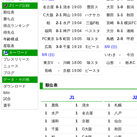
Jリーグ記録
名古屋
0-1
清水
19:03
豊田ス
大宮
1-0
新潟
順位表
C大阪
2-1
岡山
19:03
ハナサカ
磐田
1-1
秋田
勝ち点
柏
2-1
水戸
19:04
三協F柏
宮崎
0-1
横浜FC
得点ランキング
福岡
0-1
神戸
19:04
ベススタ
大分
0-1
湘南
得失点
FC東京
1-5
町田
19:05
味スタ
鳥栖
2-0
甲府
年齢構成
星取表
広島
3-0
千葉
19:19
Eピース
8/9 (日)
キーワード
8/9 (日)
いわき
-
今治
プレスリリース
東京V
-
川崎
18:00
味スタ
山形
-
栃木C
ニュース
長崎
-
京都
19:00
ピースタ
ブログ
データ・その他
順位表
ダウンロード
toto
J1
J
試合
1
鹿島
1
清水
1
札幌
選手
1
水戸
1
名古屋
1
八戸
1
浦和
1
京都
1
仙台
1
千葉
1
G大阪
1
秋田