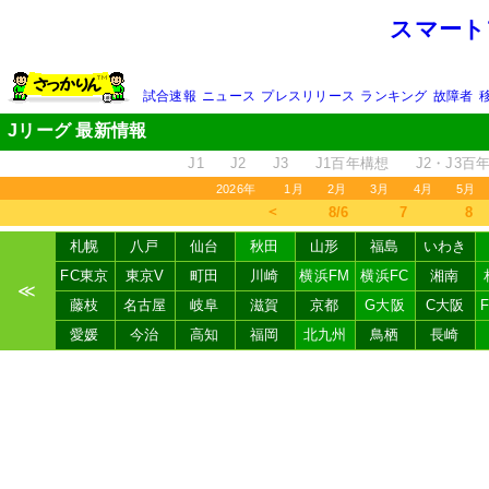
スマート
試合速報
ニュース
プレスリリース
ランキング
故障者
Jリーグ 最新情報
J1
J2
J3
J1百年構想
J2・J3百
2026年
1月
2月
3月
4月
5月
＜
8/6
7
8
札幌
八戸
仙台
秋田
山形
福島
いわき
FC東京
東京V
町田
川崎
横浜FM
横浜FC
湘南
≪
藤枝
名古屋
岐阜
滋賀
京都
G大阪
C大阪
愛媛
今治
高知
福岡
北九州
鳥栖
長崎