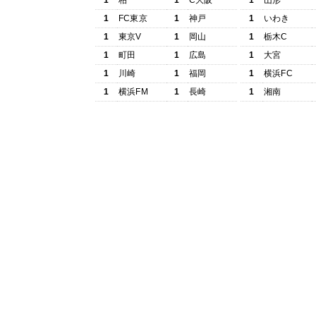
1
柏
1
C大阪
1
山形
1
FC東京
1
神戸
1
いわき
1
東京V
1
岡山
1
栃木C
1
町田
1
広島
1
大宮
1
川崎
1
福岡
1
横浜FC
1
横浜FM
1
長崎
1
湘南