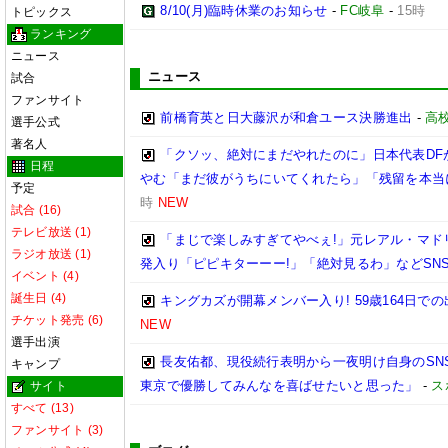
8/10(月)臨時休業のお知らせ
-
FC岐阜
-
15時
トピックス
ランキング
ニュース
ニュース
試合
ファンサイト
前橋育英と日大藤沢が和倉ユース決勝進出
-
高
選手公式
著名人
「クソッ、絶対にまだやれたのに」日本代表DF
日程
やむ「まだ彼がうちにいてくれたら」「残留を本当
予定
時
NEW
試合 (16)
テレビ放送 (1)
「まじで楽しみすぎてやべぇ!」元レアル・マドリ
ラジオ放送 (1)
発入り「ピピキターーー!」「絶対見るわ」などSN
イベント (4)
誕生日 (4)
キングカズが開幕メンバー入り! 59歳164日
チケット発売 (6)
NEW
選手出演
長友佑都、現役続行表明から一夜明け自身のSN
キャンプ
東京で優勝してみんなを喜ばせたいと思った」
-
ス
サイト
すべて (13)
ファンサイト (3)