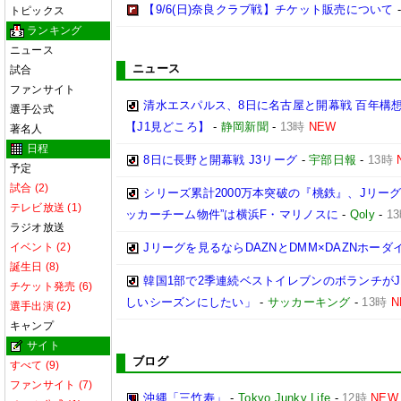
【9/6(日)奈良クラブ戦】チケット販売について
トピックス
ランキング
ニュース
ニュース
試合
ファンサイト
清水エスパルス、8日に名古屋と開幕戦 百年構
選手公式
【J1見どころ】
-
静岡新聞
-
13時
NEW
著名人
日程
8日に長野と開幕戦 J3リーグ
-
宇部日報
-
13時
予定
試合 (2)
シリーズ累計2000万本突破の『桃鉄』、Jリー
テレビ放送 (1)
ッカーチーム物件”は横浜F・マリノスに
-
Qoly
-
1
ラジオ放送
イベント (2)
Jリーグを見るならDAZNとDMM×DAZNホーダ
誕生日 (8)
韓国1部で2季連続ベストイレブンのボランチがJ
チケット発売 (6)
しいシーズンにしたい」
-
サッカーキング
-
13時
N
選手出演 (2)
キャンプ
サイト
ブログ
すべて (9)
ファンサイト (7)
沖縄「三竹寿」
-
Tokyo Junky Life
-
12時
NEW