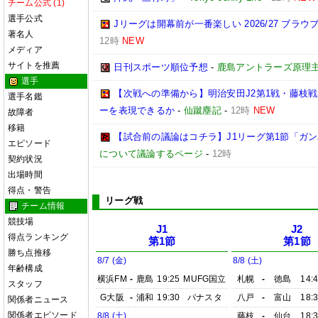
チーム公式 (1)
選手公式
Jリーグは開幕前が一番楽しい 2026/27 ブラ
著名人
12時
NEW
メディア
サイトを推薦
日刊スポーツ順位予想
-
鹿島アントラーズ原理
選手
【次戦への準備から】明治安田J2第1戦・藤枝
選手名鑑
ーを表現できるか
-
仙蹴塵記
-
12時
NEW
故障者
移籍
【試合前の議論はコチラ】J1リーグ第1節「ガン
エピソード
について議論するページ
-
12時
契約状況
出場時間
得点・警告
リーグ戦
チーム情報
競技場
J1
J2
得点ランキング
第1節
第1節
勝ち点推移
8/7 (金)
8/8 (土)
年齢構成
横浜FM
-
鹿島
19:25
MUFG国立
札幌
-
徳島
14:
スタッフ
G大阪
-
浦和
19:30
パナスタ
八戸
-
富山
18:
関係者ニュース
関係者エピソード
8/8 (土)
藤枝
-
仙台
18: