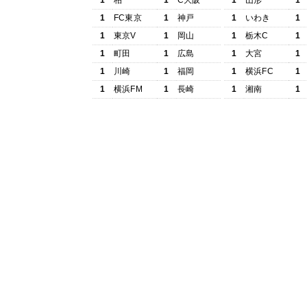
1
柏
1
C大阪
1
山形
1
1
FC東京
1
神戸
1
いわき
1
1
東京V
1
岡山
1
栃木C
1
1
町田
1
広島
1
大宮
1
1
川崎
1
福岡
1
横浜FC
1
1
横浜FM
1
長崎
1
湘南
1