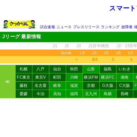
スマート
試合速報
ニュース
プレスリリース
ランキング
故障者
Jリーグ 最新情報
J1
J2
J3
J1百年構想
J2・J3百
2026年
1月
2月
3月
4月
5月
＜
8/4
5
6
札幌
八戸
仙台
秋田
山形
福島
いわき
FC東京
東京V
町田
川崎
横浜FM
横浜FC
湘南
≪
藤枝
名古屋
岐阜
滋賀
京都
G大阪
C大阪
愛媛
今治
高知
福岡
北九州
鳥栖
長崎