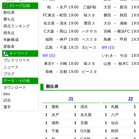
Jリーグ記録
柏
-
水戸
19:00
三協F柏
大宮
-
新潟
19:
順位表
FC東京
-
町田
19:00
味スタ
磐田
-
秋田
19:
勝ち点
名古屋
-
清水
19:00
豊田ス
大分
-
湘南
19:
得点ランキング
C大阪
-
岡山
19:00
ハナサカ
宮崎
-
横浜FC
19:
得失点
福岡
-
神戸
19:00
ベススタ
鳥栖
-
甲府
19:
年齢構成
星取表
広島
-
千葉
19:15
Eピース
8/9 (日)
キーワード
8/9 (日)
いわき
-
今治
18:
プレスリリース
東京V
-
川崎
18:00
味スタ
山形
-
栃木C
19:
ニュース
長崎
-
京都
19:00
ピースタ
ブログ
データ・その他
順位表
ダウンロード
toto
J1
J2
試合
1
鹿島
1
清水
1
札幌
1
選手
1
水戸
1
名古屋
1
八戸
1
1
浦和
1
京都
1
仙台
1
1
千葉
1
G大阪
1
秋田
1