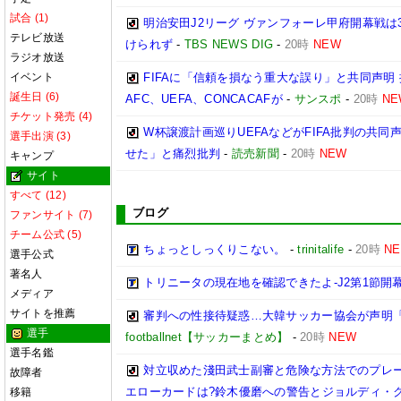
試合 (1)
明治安田J2リーグ ヴァンフォーレ甲府開幕戦は
テレビ放送
けられず
-
TBS NEWS DIG
-
20時
NEW
ラジオ放送
イベント
FIFAに「信頼を損なう重大な誤り」と共同声明
誕生日 (6)
AFC、UEFA、CONCACAFが
-
サンスポ
-
20時
NE
チケット発売 (4)
W杯譲渡計画巡りUEFAなどがFIFA批判の共
選手出演 (3)
せた」と痛烈批判
-
読売新聞
-
20時
NEW
キャンプ
サイト
すべて (12)
ブログ
ファンサイト (7)
チーム公式 (5)
ちょっとしっくりこない。
-
trinitalife
-
20時
N
選手公式
著名人
トリニータの現在地を確認できたよ-J2第1節開幕
メディア
サイトを推薦
審判への性接待疑惑…大韓サッカー協会が声明
選手
footballnet【サッカーまとめ】
-
20時
NEW
選手名鑑
対立収めた淺田武士副審と危険な方法でのプレ
故障者
エローカードは?鈴木優磨への警告とジョルディ・ク
移籍