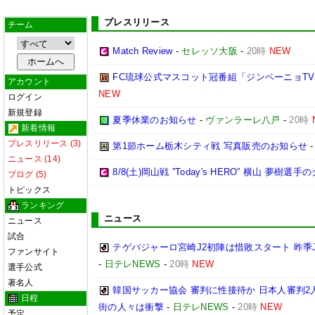
プレスリリース
チーム
Match Review
-
セレッソ大阪
-
20時
NEW
FC琉球公式マスコット冠番組「ジンベーニョTV
アカウント
NEW
ログイン
新規登録
夏季休業のお知らせ
-
ヴァンラーレ八戸
-
20時
新着情報
プレスリリース (3)
第1節ホーム栃木シティ戦 写真販売のお知らせ
ニュース (14)
8/8(土)岡山戦 ”Today's HERO” 横山 夢樹選
ブログ (5)
トピックス
ランキング
ニュース
ニュース
試合
テゲバジャーロ宮崎J2初陣は惜敗スタート 昨季
ファンサイト
-
日テレNEWS
-
20時
NEW
選手公式
著名人
韓国サッカー協会 審判に性接待か 日本人審判2
日程
街の人々は衝撃
-
日テレNEWS
-
20時
NEW
予定