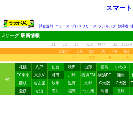
スマート
試合速報
ニュース
プレスリリース
ランキング
故障者
Jリーグ 最新情報
J1
J2
J3
J1百年構想
J2・J3百
2026年
1月
2月
3月
4月
5月
＜
8/7
8
9
札幌
八戸
仙台
秋田
山形
福島
いわき
FC東京
東京V
町田
川崎
横浜FM
横浜FC
湘南
≪
藤枝
名古屋
岐阜
滋賀
京都
G大阪
C大阪
愛媛
今治
高知
福岡
北九州
鳥栖
長崎