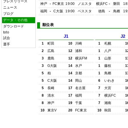
プレスリリース
神戸
-
FC東京
19:00
ノエスタ
横浜FC
-
磐田
18
ニュース
福岡
-
C大阪
19:00
ベススタ
徳島
-
鳥栖
19
ブログ
データ・その他
順位表
ダウンロード
toto
J1
J2
試合
1
町田
10
川崎
1
札幌
1
選手
2
広島
12
浦和
1
八戸
1
3
鹿島
12
横浜FM
1
山形
1
3
G大阪
14
水戸
1
藤枝
1
5
柏
14
京都
1
鳥栖
1
5
C大阪
14
岡山
6
いわき
1
5
長崎
17
名古屋
7
大宮
1
8
清水
17
福岡
7
横浜FC
1
8
神戸
19
千葉
7
湘南
1
10
東京V
20
FC東京
10
秋田
1