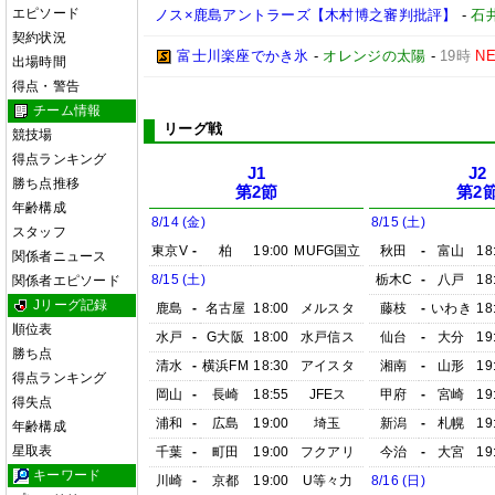
エピソード
ノス×鹿島アントラーズ【木村博之審判批評】
-
石井
契約状況
富士川楽座でかき氷
-
オレンジの太陽
-
19時
N
出場時間
得点・警告
チーム情報
リーグ戦
競技場
得点ランキング
J1
J2
勝ち点推移
第2節
第2
年齢構成
8/14 (金)
8/15 (土)
スタッフ
東京V
-
柏
19:00
MUFG国立
秋田
-
富山
18
関係者ニュース
8/15 (土)
栃木C
-
八戸
18
関係者エピソード
Jリーグ記録
鹿島
-
名古屋
18:00
メルスタ
藤枝
-
いわき
18
順位表
水戸
-
G大阪
18:00
水戸信ス
仙台
-
大分
19
勝ち点
清水
-
横浜FM
18:30
アイスタ
湘南
-
山形
19
得点ランキング
岡山
-
長崎
18:55
JFEス
甲府
-
宮崎
19
得失点
浦和
-
広島
19:00
埼玉
新潟
-
札幌
19
年齢構成
星取表
千葉
-
町田
19:00
フクアリ
今治
-
大宮
19
キーワード
川崎
-
京都
19:00
U等々力
8/16 (日)