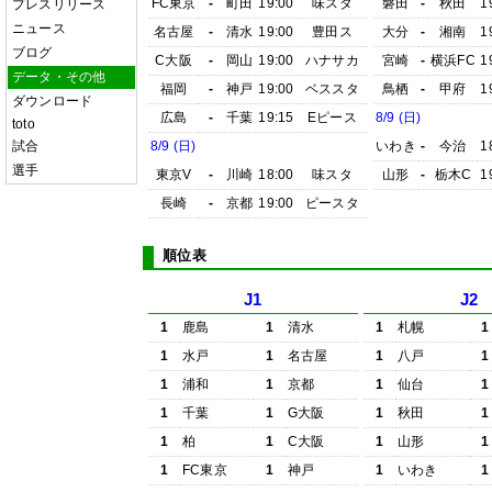
FC東京
-
町田
19:00
味スタ
磐田
-
秋田
1
プレスリリース
ニュース
名古屋
-
清水
19:00
豊田ス
大分
-
湘南
1
ブログ
C大阪
-
岡山
19:00
ハナサカ
宮崎
-
横浜FC
1
データ・その他
福岡
-
神戸
19:00
ベススタ
鳥栖
-
甲府
1
ダウンロード
広島
-
千葉
19:15
Eピース
8/9 (日)
toto
試合
8/9 (日)
いわき
-
今治
1
選手
東京V
-
川崎
18:00
味スタ
山形
-
栃木C
1
長崎
-
京都
19:00
ピースタ
順位表
J1
J2
1
鹿島
1
清水
1
札幌
1
1
水戸
1
名古屋
1
八戸
1
1
浦和
1
京都
1
仙台
1
1
千葉
1
G大阪
1
秋田
1
1
柏
1
C大阪
1
山形
1
1
FC東京
1
神戸
1
いわき
1