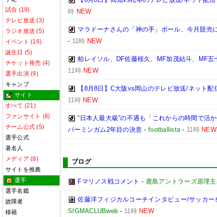
試合 (19)
時
NEW
テレビ放送 (3)
マラドーナさんの「神の手」ボール、今月競売に
ラジオ放送 (5)
-
11時
NEW
イベント (16)
誕生日 (5)
柏レイソル、DF佐藤桜久、MF加茂結斗、MF五
チケット発売 (4)
11時
NEW
選手出演 (9)
キャンプ
【8月8日】C大阪vs岡山のテレビ放送/ネット配
サイト
11時
NEW
すべて (21)
ファンサイト (8)
“日本人最大級”の不遇も「これからの時間で活
チーム公式 (5)
バーミンガム2年目の決意
-
footballista
-
11時
NEW
選手公式
著名人
メディア (8)
ブログ
サイトを推薦
選手
Fマリノス戦コメント
-
鹿島アントラーズ原理主
選手名鑑
佐藤洋フィジカルコーチインタビュー/サッカー
故障者
SIGMACLUBweb
-
11時
NEW
移籍