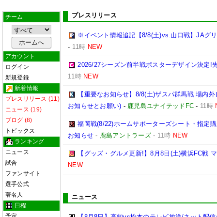
プレスリリース
チーム
※イベント情報追記【8/8(土)vs.山口戦】JA
-
11時
NEW
アカウント
2026/27シーズン前半戦ポスターデザイン決定!先
ログイン
11時
NEW
新規登録
新着情報
【重要なお知らせ】8/8(土)ザスパ群馬戦 場内
プレスリリース (11)
お知らせとお願い)
-
鹿児島ユナイテッドFC
-
11時
ニュース (19)
ブログ (8)
福岡戦(8/22)ホームサポーターズシート・指
トピックス
お知らせ
-
鹿島アントラーズ
-
11時
NEW
ランキング
ニュース
【グッズ・グルメ更新!】8月8日(土)横浜FC戦
試合
NEW
ファンサイト
選手公式
著名人
ニュース
日程
予定
【8月8日】高知vs松本のテレビ放送/ネット配信