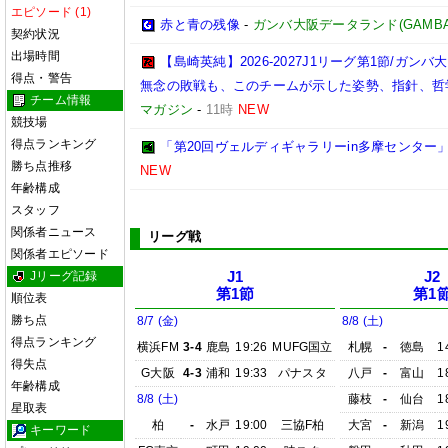
エピソード (1)
赤と青の残像
-
ガンバ大阪データランド(GAMBA OS
契約状況
出場時間
【島崎英純】2026-2027J1リーグ第1節/ガ
得点・警告
無念の敗戦も、このチームが示した姿勢、指針、哲
チーム情報
マガジン
-
11時
NEW
競技場
得点ランキング
「第20回ヴェルディギャラリーin多摩センター」に来た
勝ち点推移
NEW
年齢構成
スタッフ
関係者ニュース
リーグ戦
関係者エピソード
Jリーグ記録
J1
J2
第1節
第1
順位表
勝ち点
8/7 (金)
8/8 (土)
得点ランキング
横浜FM
3-4
鹿島
19:26
MUFG国立
札幌
-
徳島
1
得失点
G大阪
4-3
浦和
19:33
パナスタ
八戸
-
富山
1
年齢構成
8/8 (土)
藤枝
-
仙台
1
星取表
柏
-
水戸
19:00
三協F柏
大宮
-
新潟
1
キーワード