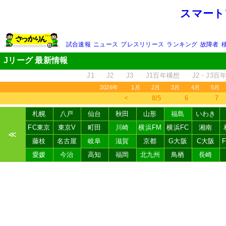
スマート
試合速報
ニュース
プレスリリース
ランキング
故障者
Jリーグ 最新情報
J1
J2
J3
J1百年構想
J2・J3百
2026年
1月
2月
3月
4月
5月
＜
8/5
6
7
札幌
八戸
仙台
秋田
山形
福島
いわき
FC東京
東京V
町田
川崎
横浜FM
横浜FC
湘南
≪
藤枝
名古屋
岐阜
滋賀
京都
G大阪
C大阪
愛媛
今治
高知
福岡
北九州
鳥栖
長崎