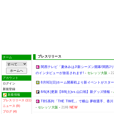
プレスリリース
チーム
関西テレビ「夏休みはJ!新シーズン開幕!関西J
のインタビューが放送されます!
-
セレッソ大阪
-
2
アカウント
8月9日(日)ホーム開幕戦より新イベントがスター
ログイン
新規登録
8/6(木)更新【8/8(土)vs.山口戦】新グッズ情報
-
新着情報
プレスリリース (11)
TBS系列「THE TIME,」で横山 夢樹選手、
ニュース (9)
-
セレッソ大阪
-
21時
NEW
ブログ (4)