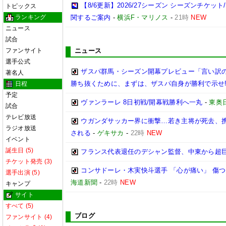
【8/6更新】2026/27シーズン シーズンチケ
トピックス
ランキング
関するご案内
-
横浜F・マリノス
-
21時
NEW
ニュース
試合
ファンサイト
ニュース
選手公式
ザスパ群馬・シーズン開幕プレビュー「言い訳
著名人
勝ち抜くために、まずは、ザスパ自身が勝利で示せ
日程
予定
ヴァンラーレ 8日初戦/開幕戦勝利へ一丸
-
東奥
試合
テレビ放送
ウガンダサッカー界に衝撃…若き主将が死去、
ラジオ放送
される
-
ゲキサカ
-
22時
NEW
イベント
誕生日 (5)
フランス代表退任のデシャン監督、中東から超
チケット発売 (3)
コンサドーレ・木実快斗選手 「心が痛い」 傷
選手出演 (5)
海道新聞
-
22時
NEW
キャンプ
サイト
すべて (5)
ブログ
ファンサイト (4)