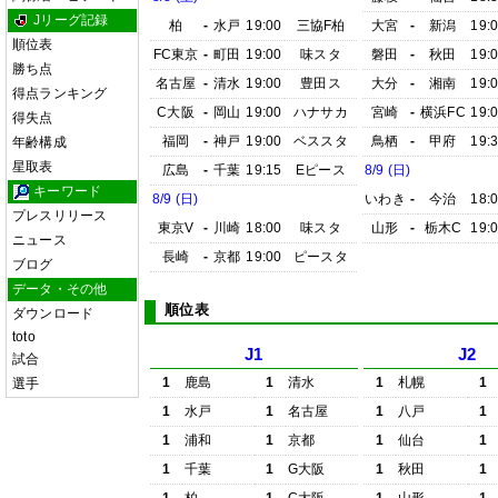
Jリーグ記録
柏
-
水戸
19:00
三協F柏
大宮
-
新潟
19:
順位表
FC東京
-
町田
19:00
味スタ
磐田
-
秋田
19:
勝ち点
名古屋
-
清水
19:00
豊田ス
大分
-
湘南
19:
得点ランキング
C大阪
-
岡山
19:00
ハナサカ
宮崎
-
横浜FC
19:
得失点
福岡
-
神戸
19:00
ベススタ
鳥栖
-
甲府
19:
年齢構成
星取表
広島
-
千葉
19:15
Eピース
8/9 (日)
キーワード
8/9 (日)
いわき
-
今治
18:
プレスリリース
東京V
-
川崎
18:00
味スタ
山形
-
栃木C
19:
ニュース
長崎
-
京都
19:00
ピースタ
ブログ
データ・その他
順位表
ダウンロード
toto
J1
J2
試合
1
鹿島
1
清水
1
札幌
1
選手
1
水戸
1
名古屋
1
八戸
1
1
浦和
1
京都
1
仙台
1
1
千葉
1
G大阪
1
秋田
1