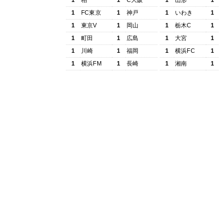
1
柏
1
C大阪
1
山形
1
1
FC東京
1
神戸
1
いわき
1
1
東京V
1
岡山
1
栃木C
1
1
町田
1
広島
1
大宮
1
1
川崎
1
福岡
1
横浜FC
1
1
横浜FM
1
長崎
1
湘南
1