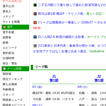
チーム公式 (1)
二子玉川駅にて撮り鉄して撮れた鉄道写真なのだ!! (20
選手公式
著名人
明日は第1節 横浜F・マリノス戦
-
鹿じい日記～
メディア
サイトを推薦
Jリーグは開幕前が一番楽しい 2026/27 ベガル
選手
NEW
選手名鑑
日ハム戦2-6 牧原の確固たる技量
-
ホークス-アビ
故障者
移籍
川口春奈と日本代表・板倉滉が授かり婚、かつ
エピソード
が女性アナではなく女優と出会う接点
-
footbal
契約状況
出場時間
得点・警告
リーグ戦
チーム情報
競技場
J1
J2
得点ランキング
第1節
第1節
勝ち点推移
8/7 (金)
8/8 (土)
年齢構成
横浜FM
-
鹿島
19:25
MUFG国立
札幌
-
徳島
14:
スタッフ
G大阪
-
浦和
19:30
パナスタ
八戸
-
富山
18:
関係者ニュース
関係者エピソード
8/8 (土)
藤枝
-
仙台
18: