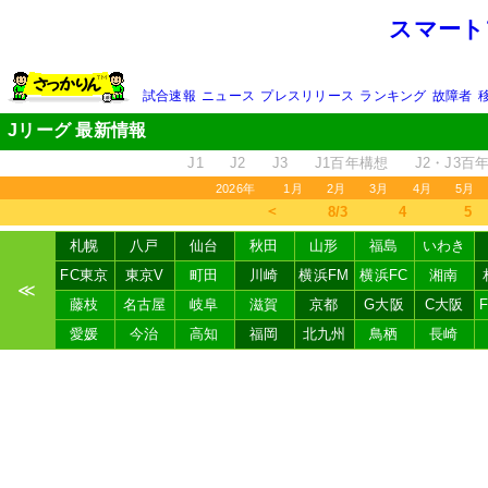
スマート
試合速報
ニュース
プレスリリース
ランキング
故障者
Jリーグ 最新情報
J1
J2
J3
J1百年構想
J2・J3百
2026年
1月
2月
3月
4月
5月
＜
8/3
4
5
札幌
八戸
仙台
秋田
山形
福島
いわき
FC東京
東京V
町田
川崎
横浜FM
横浜FC
湘南
≪
藤枝
名古屋
岐阜
滋賀
京都
G大阪
C大阪
愛媛
今治
高知
福岡
北九州
鳥栖
長崎