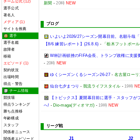
チーム公式 (12)
新聞
-
20時
NEW
選手公式
著名人
メディア (1)
ブログ
サイトを推薦
選手
いよいよ2026/27シーズン開幕目前。名願斗
選手名鑑
【8/6 練習レポート】(26.8.6)
-
「栃木フットボール
故障者
W杯計画頓挫のFIFA会長、トランプ政権に支援
移籍
-
20時
NEW
エピソード (1)
契約状況
ゆくシーズンくるシーズン26-27
-
名古屋ローリ
出場時間
得点・警告
仙台七夕まつり
-
我流ライフスタイル
-
19時
N
チーム情報
競技場
【トピックス】夏開幕目前に選手・スタッフが
得点ランキング
へ!
-
Dio-maga(ディオマガ)
-
19時
NEW
勝ち点推移
年齢構成
スタッフ
リーグ戦
関係者ニュース
J1
J2
関係者エピソード