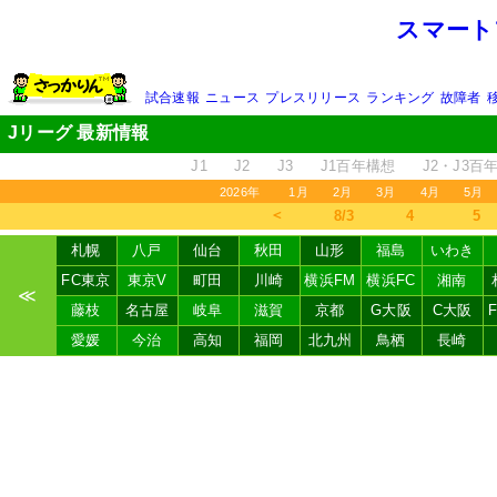
スマート
試合速報
ニュース
プレスリリース
ランキング
故障者
Jリーグ 最新情報
J1
J2
J3
J1百年構想
J2・J3百
2026年
1月
2月
3月
4月
5月
＜
8/3
4
5
札幌
八戸
仙台
秋田
山形
福島
いわき
FC東京
東京V
町田
川崎
横浜FM
横浜FC
湘南
≪
藤枝
名古屋
岐阜
滋賀
京都
G大阪
C大阪
愛媛
今治
高知
福岡
北九州
鳥栖
長崎