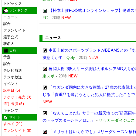
トピックス
ランキング
【松本山雅FC公式オンラインショップ】発送ス
ニュース
FC
-
20時
NEW
試合
ファンサイト
選手公式
ニュース
著名人
本田圭佑のスポーツブランドがBEAMSとの「あ
日程
予定
決意明かす
-
Qoly
-
20時
NEW
試合
橋岡大樹 初5大リーグ挑戦のボルシアMG入り
テレビ放送
東スポ
-
20時
NEW
ラジオ放送
イベント
「ウガンダ国内に大きな衝撃」27歳の代表戦士
誕生日 (5)
じる「貴重品を奪おうとした犯人に抵抗したことで
チケット発売 (3)
NEW
選手出演 (5)
キャンプ
「なんてことだ!」サラーの新天地での“超高額
サイト
のトップスターたちとは…」
-
サッカーダイジェス
すべて (21)
ファンサイト (8)
「メリットはいくらでも」 Jリーグシーズン移