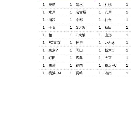
1
鹿島
1
清水
1
札幌
1
1
水戸
1
名古屋
1
八戸
1
1
浦和
1
京都
1
仙台
1
1
千葉
1
G大阪
1
秋田
1
1
柏
1
C大阪
1
山形
1
1
FC東京
1
神戸
1
いわき
1
1
東京V
1
岡山
1
栃木C
1
1
町田
1
広島
1
大宮
1
1
川崎
1
福岡
1
横浜FC
1
1
横浜FM
1
長崎
1
湘南
1