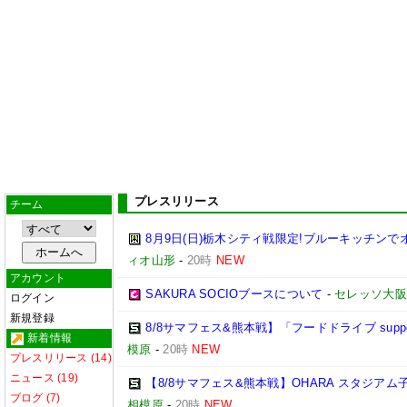
プレスリリース
チーム
8月9日(日)栃木シティ戦限定!ブルーキッチンで
ィオ山形
-
20時
NEW
アカウント
SAKURA SOCIOブースについて
-
セレッソ大阪
ログイン
新規登録
8/8サマフェス&熊本戦】「フードドライブ suppo
新着情報
模原
-
20時
NEW
プレスリリース (14)
ニュース (19)
【8/8サマフェス&熊本戦】OHARA スタジア
ブログ (7)
相模原
-
20時
NEW