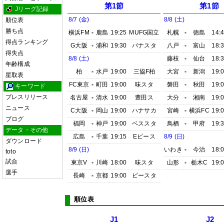
第1節
第1節
Jリーグ記録
8/7 (金)
8/8 (土)
順位表
勝ち点
横浜FM
-
鹿島
19:25
MUFG国立
札幌
-
徳島
14:
得点ランキング
G大阪
-
浦和
19:30
パナスタ
八戸
-
富山
18:
得失点
8/8 (土)
藤枝
-
仙台
18:
年齢構成
柏
-
水戸
19:00
三協F柏
大宮
-
新潟
19:
星取表
FC東京
-
町田
19:00
味スタ
磐田
-
秋田
19:
キーワード
プレスリリース
名古屋
-
清水
19:00
豊田ス
大分
-
湘南
19:
ニュース
C大阪
-
岡山
19:00
ハナサカ
宮崎
-
横浜FC
19:
ブログ
福岡
-
神戸
19:00
ベススタ
鳥栖
-
甲府
19:
データ・その他
広島
-
千葉
19:15
Eピース
8/9 (日)
ダウンロード
8/9 (日)
いわき
-
今治
18:
toto
試合
東京V
-
川崎
18:00
味スタ
山形
-
栃木C
19:
選手
長崎
-
京都
19:00
ピースタ
順位表
J1
J2