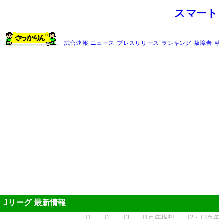
スマート
試合速報
ニュース
プレスリリース
ランキング
故障者
Jリーグ 最新情報
J1
J2
J3
J1百年構想
J2・J3百