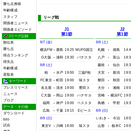
勝ち点推移
年齢構成
スタッフ
リーグ戦
関係者ニュース
J1
J2
関係者エピソード
第1節
第1節
Jリーグ記録
8/7 (金)
8/8 (土)
順位表
勝ち点
横浜FM
-
鹿島
19:25
MUFG国立
札幌
-
徳島
14:
得点ランキング
G大阪
-
浦和
19:30
パナスタ
八戸
-
富山
18:
得失点
8/8 (土)
藤枝
-
仙台
18:
年齢構成
柏
-
水戸
19:00
三協F柏
大宮
-
新潟
19:
星取表
FC東京
-
町田
19:00
味スタ
磐田
-
秋田
19:
キーワード
プレスリリース
名古屋
-
清水
19:00
豊田ス
大分
-
湘南
19:
ニュース
C大阪
-
岡山
19:00
ハナサカ
宮崎
-
横浜FC
19:
ブログ
福岡
-
神戸
19:00
ベススタ
鳥栖
-
甲府
19:
データ・その他
広島
-
千葉
19:15
Eピース
8/9 (日)
ダウンロード
8/9 (日)
いわき
-
今治
18:
toto
試合
東京V
-
川崎
18:00
味スタ
山形
-
栃木C
19: