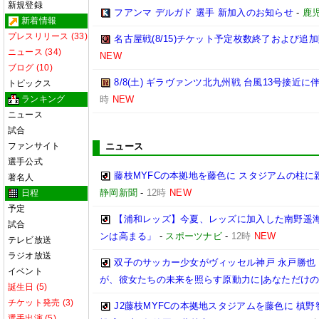
新規登録
フアンマ デルガド 選手 新加入のお知らせ
-
鹿
新着情報
プレスリリース (33)
名古屋戦(8/15)チケット予定枚数終了および追
ニュース (34)
NEW
ブログ (10)
8/8(土) ギラヴァンツ北九州戦 台風13号接近
トピックス
ランキング
時
NEW
ニュース
試合
ファンサイト
ニュース
選手公式
藤枝MYFCの本拠地を藤色に スタジアムの柱に
著名人
静岡新聞
-
12時
NEW
日程
予定
【浦和レッズ】今夏、レッズに加入した南野遥
試合
ンは高まる」
-
スポーツナビ
-
12時
NEW
テレビ放送
ラジオ放送
双子のサッカー少女がヴィッセル神戸 永戸勝也
イベント
が、彼女たちの未来を照らす原動力に|あなただけ
誕生日 (5)
チケット発売 (3)
J2藤枝MYFCの本拠地スタジアムを藤色に 槙
選手出演 (5)