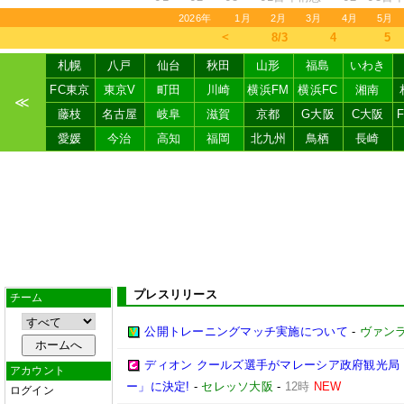
2026年
1月
2月
3月
4月
5月
＜
8/3
4
5
札幌
八戸
仙台
秋田
山形
福島
いわき
FC東京
東京V
町田
川崎
横浜FM
横浜FC
湘南
≪
藤枝
名古屋
岐阜
滋賀
京都
G大阪
C大阪
愛媛
今治
高知
福岡
北九州
鳥栖
長崎
プレスリリース
チーム
公開トレーニングマッチ実施について
-
ヴァン
ディオン クールズ選手がマレーシア政府観光局「Frie
アカウント
ー」に決定!
-
セレッソ大阪
-
12時
NEW
ログイン