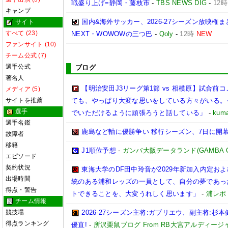
戦盛り上げ=静岡・藤枝市
-
TBS NEWS DIG
-
12時
キャンプ
国内&海外サッカー、2026-27シーズン放映権ま
サイト
すべて (23)
NEXT・WOWOWの三つ巴
-
Qoly
-
12時
NEW
ファンサイト (10)
チーム公式 (7)
選手公式
ブログ
著名人
【明治安田J3リーグ第1節 vs 相模原】試合
メディア (5)
サイトを推薦
ても、やっぱり大変な思いをしている方々がいる。
選手
でいただけるように頑張ろうと話している」
-
kuma
選手名鑑
鹿島など軸に優勝争い 移行シーズン、7日に開
故障者
移籍
J1順位予想
-
ガンバ大阪データランド(GAMBA OSAK
エピソード
契約状況
東海大学のDF田中玲音が2029年新加入内定お
出場時間
統のある浦和レッズの一員として、自分の夢であっ
得点・警告
トできることを、大変うれしく思います」
-
浦レポ
チーム情報
競技場
2026-27シーズン主将:ガブリエウ、副主将:
得点ランキング
優直!
-
所沢栗鼠ブログ From RB大宮アルディージ