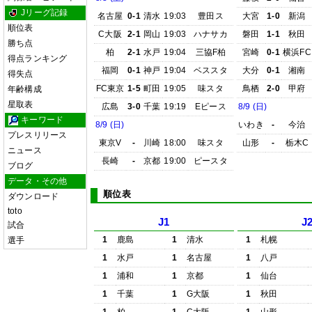
Jリーグ記録
名古屋
0-1
清水
19:03
豊田ス
大宮
1-0
新潟
順位表
C大阪
2-1
岡山
19:03
ハナサカ
磐田
1-1
秋田
勝ち点
柏
2-1
水戸
19:04
三協F柏
宮崎
0-1
横浜FC
得点ランキング
福岡
0-1
神戸
19:04
ベススタ
大分
0-1
湘南
得失点
FC東京
1-5
町田
19:05
味スタ
鳥栖
2-0
甲府
年齢構成
星取表
広島
3-0
千葉
19:19
Eピース
8/9 (日)
キーワード
8/9 (日)
いわき
-
今治
プレスリリース
東京V
-
川崎
18:00
味スタ
山形
-
栃木C
ニュース
長崎
-
京都
19:00
ピースタ
ブログ
データ・その他
順位表
ダウンロード
toto
J1
J
試合
1
鹿島
1
清水
1
札幌
選手
1
水戸
1
名古屋
1
八戸
1
浦和
1
京都
1
仙台
1
千葉
1
G大阪
1
秋田