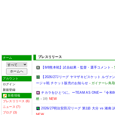
プレスリリース
チーム
【8/8熊本戦】試合結果・監督・選手コメント
-
【2026/27Jリーグ ヤマザキビスケット ルヴァン
アカウント
ージャ戦 チケット販売のお知らせ
-
ガイナーレ鳥
ログイン
新規登録
チカラをひとつに。ーTEAM AS ONEー『令
新着情報
栖
-
1時
NEW
プレスリリース (6)
ニュース (7)
2026/27明治安田J2リーグ 第1節 大分 vs 
ブログ (3)
NEW