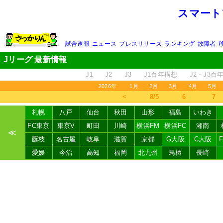
スマート
試合速報
ニュース
プレスリリース
ランキング
故障者
Jリーグ 最新情報
J1
J2
J3
J1百年構想
J2・J3百
2026年
1月
2月
3月
4月
5月
＜
8/5
6
7
札幌
八戸
仙台
秋田
山形
福島
いわき
FC東京
東京V
町田
川崎
横浜FM
横浜FC
湘南
≪
藤枝
名古屋
岐阜
滋賀
京都
G大阪
C大阪
愛媛
今治
高知
福岡
北九州
鳥栖
長崎