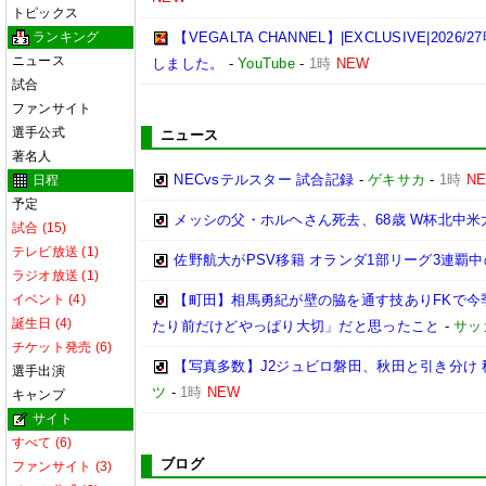
トピックス
ランキング
【VEGALTA CHANNEL】|EXCLUSIVE|20
ニュース
しました。
-
YouTube
-
1時
NEW
試合
ファンサイト
選手公式
ニュース
著名人
NECvsテルスター 試合記録
-
ゲキサカ
-
1時
N
日程
予定
メッシの父・ホルヘさん死去、68歳 W杯北中
試合 (15)
テレビ放送 (1)
佐野航大がPSV移籍 オランダ1部リーグ3連覇
ラジオ放送 (1)
イベント (4)
【町田】相馬勇紀が壁の脇を通す技ありFKで今
誕生日 (4)
たり前だけどやっぱり大切」だと思ったこと
-
サッ
チケット発売 (6)
【写真多数】J2ジュビロ磐田、秋田と引き分け
選手出演
ツ
-
1時
NEW
キャンプ
サイト
すべて (6)
ブログ
ファンサイト (3)