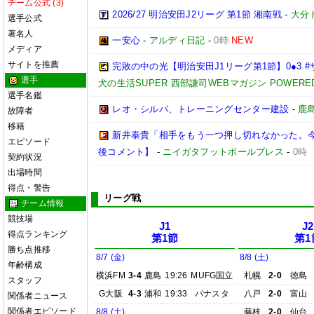
チーム公式 (3)
2026/27 明治安田J2リーグ 第1節 湘南戦
-
大分
選手公式
著名人
一安心
-
アルディ日記
-
0時
NEW
メディア
サイトを推薦
完敗の中の光【明治安田J1リーグ第1節】0●3 
選手
犬の生活SUPER 西部謙司WEBマガジン POWERED B
選手名鑑
レオ・シルバ、トレーニングセンター建設
-
鹿
故障者
移籍
新井泰貴「相手をもう一つ押し切れなかった。
エピソード
後コメント】
-
ニイガタフットボールプレス
-
0時
契約状況
出場時間
得点・警告
リーグ戦
チーム情報
競技場
J1
J2
得点ランキング
第1節
第1
勝ち点推移
8/7 (金)
8/8 (土)
年齢構成
横浜FM
3-4
鹿島
19:26
MUFG国立
札幌
2-0
徳島
スタッフ
G大阪
4-3
浦和
19:33
パナスタ
八戸
2-0
富山
関係者ニュース
関係者エピソード
8/8 (土)
藤枝
2-0
仙台