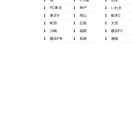
1
柏
1
C大阪
1
山形
1
FC東京
1
神戸
1
いわき
1
東京V
1
岡山
1
栃木C
1
町田
1
広島
1
大宮
1
川崎
1
福岡
1
横浜FC
1
横浜FM
1
長崎
1
湘南