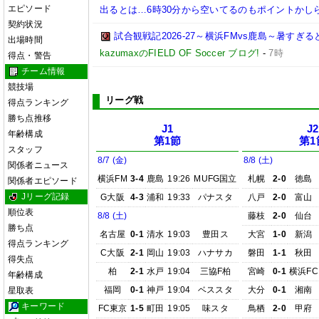
エピソード
出るとは…6時30分から空いてるのもポイントかし
契約状況
試合観戦記2026-27～横浜FMvs鹿島～暑す
出場時間
kazumaxのFIELD OF Soccer ブログ!
-
7時
得点・警告
チーム情報
競技場
リーグ戦
得点ランキング
勝ち点推移
J1
J2
年齢構成
第1節
第1
スタッフ
8/7 (金)
8/8 (土)
関係者ニュース
横浜FM
3-4
鹿島
19:26
MUFG国立
札幌
2-0
徳島
関係者エピソード
Jリーグ記録
G大阪
4-3
浦和
19:33
パナスタ
八戸
2-0
富山
順位表
8/8 (土)
藤枝
2-0
仙台
勝ち点
名古屋
0-1
清水
19:03
豊田ス
大宮
1-0
新潟
得点ランキング
C大阪
2-1
岡山
19:03
ハナサカ
磐田
1-1
秋田
得失点
柏
2-1
水戸
19:04
三協F柏
宮崎
0-1
横浜FC
年齢構成
福岡
0-1
神戸
19:04
ベススタ
大分
0-1
湘南
星取表
キーワード
FC東京
1-5
町田
19:05
味スタ
鳥栖
2-0
甲府