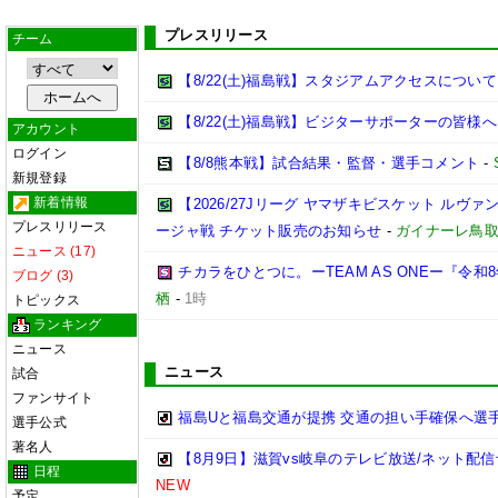
プレスリリース
チーム
【8/22(土)福島戦】スタジアムアクセスについて
【8/22(土)福島戦】ビジターサポーターの皆様へ
アカウント
ログイン
【8/8熊本戦】試合結果・監督・選手コメント
-
新規登録
新着情報
【2026/27Jリーグ ヤマザキビスケット ルヴァン
プレスリリース
ージャ戦 チケット販売のお知らせ
-
ガイナーレ鳥
ニュース (17)
チカラをひとつに。ーTEAM AS ONEー『令
ブログ (3)
栖
-
1時
トピックス
ランキング
ニュース
ニュース
試合
ファンサイト
福島Uと福島交通が提携 交通の担い手確保へ選
選手公式
著名人
【8月9日】滋賀vs岐阜のテレビ放送/ネット配信
日程
NEW
予定