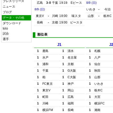
プレスリリース
広島
3-0
千葉
19:19
Eピース
8/9 (日)
ニュース
8/9 (日)
いわき
-
今治
ブログ
東京V
-
川崎
18:00
味スタ
山形
-
栃木C
データ・その他
長崎
-
京都
19:00
ピースタ
ダウンロード
toto
試合
順位表
選手
J1
J
1
鹿島
1
清水
1
札幌
1
水戸
1
名古屋
1
八戸
1
浦和
1
京都
1
仙台
1
千葉
1
G大阪
1
秋田
1
柏
1
C大阪
1
山形
1
FC東京
1
神戸
1
いわき
1
東京V
1
岡山
1
栃木C
1
町田
1
広島
1
大宮
1
川崎
1
福岡
1
横浜FC
1
横浜FM
1
長崎
1
湘南