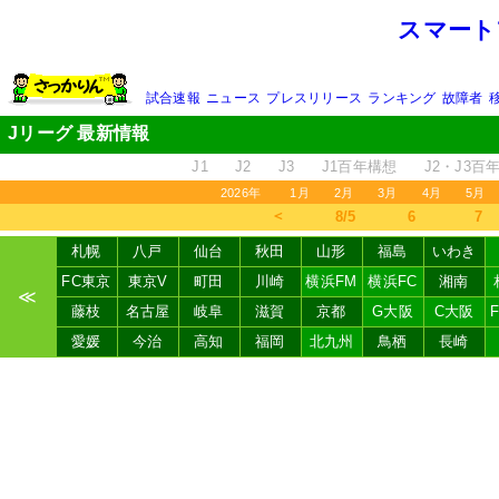
スマート
試合速報
ニュース
プレスリリース
ランキング
故障者
Jリーグ 最新情報
J1
J2
J3
J1百年構想
J2・J3百
2026年
1月
2月
3月
4月
5月
＜
8/5
6
7
札幌
八戸
仙台
秋田
山形
福島
いわき
FC東京
東京V
町田
川崎
横浜FM
横浜FC
湘南
≪
藤枝
名古屋
岐阜
滋賀
京都
G大阪
C大阪
愛媛
今治
高知
福岡
北九州
鳥栖
長崎