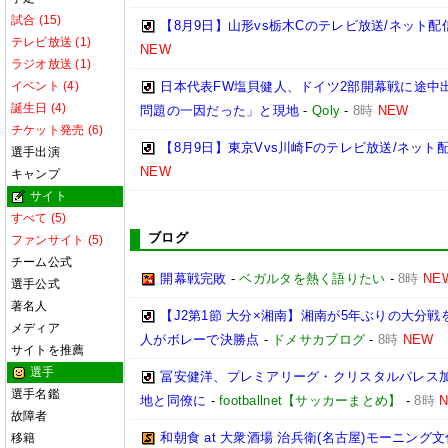
試合 (15)
【8月9日】山形vs栃木Cのテレビ放送/ネット配
テレビ放送 (1)
NEW
ラジオ放送 (1)
イベント (4)
日本代表FW塩貝健人、ドイツ2部開幕戦に途中
誕生日 (4)
問題の一因だった」と現地
-
Qoly
-
8時
NEW
チケット発売 (6)
【8月9日】東京Vvs川崎Fのテレビ放送/ネット
選手出演
NEW
キャンプ
サイト
すべて (5)
ブログ
ファンサイト (5)
チーム公式
開幕戦完敗
-
ベガルタを熱く語りたい
-
8時
NE
選手公式
著名人
【J2第1節 大分×湘南】湘南が5年ぶりの大分
メディア
人がボレーで決勝点
-
ドメサカブログ
-
8時
NEW
サイトを推薦
選手
冨安健洋、プレミアリーグ・クリスタルパレス加入
選手名鑑
地と同僚に
-
footballnet【サッカーまとめ】
-
8時
故障者
和朝食 at 大衆酒場 治兵衛(名古屋)モーニ
移籍