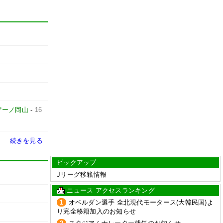
アーノ岡山
-
16
続きを見る
ピックアップ
Jリーグ移籍情報
ニュース アクセスランキング
1
オベルダン選手 全北現代モータース(大韓民国)よ
り完全移籍加入のお知らせ