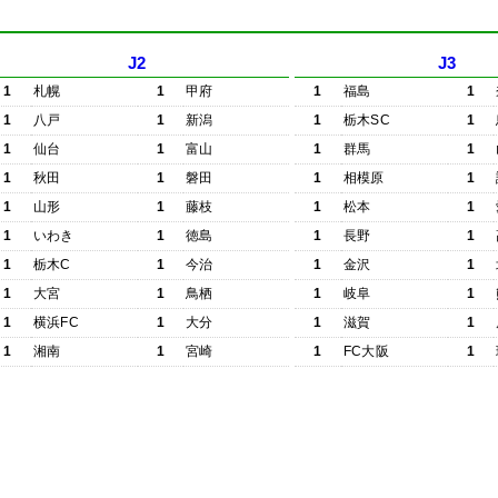
J2
J3
1
札幌
1
甲府
1
福島
1
1
八戸
1
新潟
1
栃木SC
1
1
仙台
1
富山
1
群馬
1
1
秋田
1
磐田
1
相模原
1
1
山形
1
藤枝
1
松本
1
1
いわき
1
徳島
1
長野
1
1
栃木C
1
今治
1
金沢
1
1
大宮
1
鳥栖
1
岐阜
1
1
横浜FC
1
大分
1
滋賀
1
1
湘南
1
宮崎
1
FC大阪
1