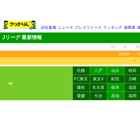
試合速報
ニュース
プレスリリース
ランキング
故障者
Jリーグ 最新情報
J1
J2
J3
2026年
＜
札幌
八戸
仙台
秋田
FC東京
東京V
町田
川崎
≪
藤枝
名古屋
岐阜
滋賀
愛媛
今治
高知
福岡