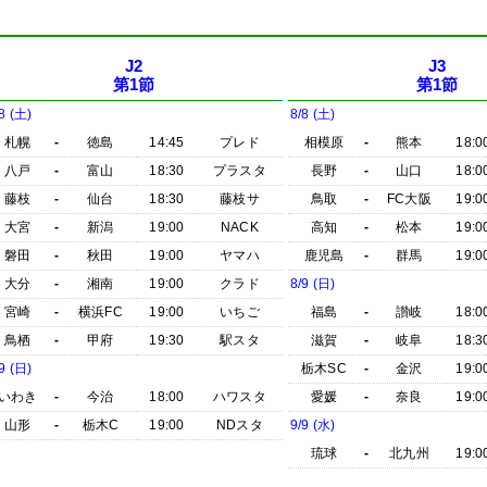
J2
J3
第1節
第1節
8 (土)
8/8 (土)
札幌
-
徳島
14:45
プレド
相模原
-
熊本
18:0
八戸
-
富山
18:30
プラスタ
長野
-
山口
18:0
藤枝
-
仙台
18:30
藤枝サ
鳥取
-
FC大阪
19:0
大宮
-
新潟
19:00
NACK
高知
-
松本
19:0
磐田
-
秋田
19:00
ヤマハ
鹿児島
-
群馬
19:0
大分
-
湘南
19:00
クラド
8/9 (日)
宮崎
-
横浜FC
19:00
いちご
福島
-
讃岐
18:0
鳥栖
-
甲府
19:30
駅スタ
滋賀
-
岐阜
18:3
9 (日)
栃木SC
-
金沢
19:0
いわき
-
今治
18:00
ハワスタ
愛媛
-
奈良
19:0
山形
-
栃木C
19:00
NDスタ
9/9 (水)
琉球
-
北九州
19:0