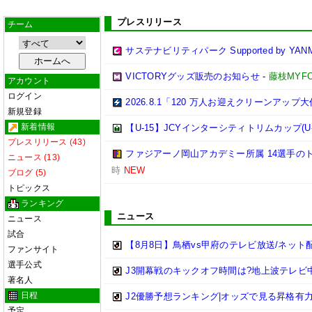
プレスリリース
チーム
サステナビリティパーク Supported by YAN
VICTORYグッズ販売のお知らせ
-
藤枝MYF
アカウント
ログイン
2026.8.1「120 万人お迎えクリーンアッ
新規登録
新着情報
【U-15】JCYインターシティトリムカップ(U-
プレスリリース (43)
ファジアーノ岡山アカデミー所属 14選手のト
ニュース (13)
時
NEW
ブログ (5)
トピックス
ランキング
ニュース
ニュース
試合
【8月8日】鳥栖vs甲府のテレビ放送/ネット
ファンサイト
選手公式
J3開幕戦のキックオフ時間は?地上波テレビ
著名人
日程
J2優勝予想ランキング|オッズで見る昇格有力チー
予定