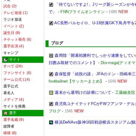
「待てないですよ!」Jリーグ新シーズンが今
試合 (2)
で」
-
FNNプライムオンライン
-
16時
NEW
テレビ放送 (1)
ラジオ放送
AC長野パルセイロ、U-18所属GK下鳥舟平を
イベント (2)
誕生日 (8)
チケット発売 (6)
ブログ
選手出演 (4)
キャンプ
森岡陸「開幕戦勝利でしっかり連勝をしてい
サイト
日囲み取材でのコメント】
-
Dio-maga(ディオマ
すべて (24)
ファンサイト (6)
森保監督「続投の謎」 JFAのドン・田嶋幸
チーム公式 (14)
footballnet【サッカーまとめ】
-
16時
NEW
選手公式
週末から週明けの診療について
-
工藤鍼灸院
著名人
メディア (4)
鹿児島ユナイテッドFCがFWフアンマ・デル
サイトを推薦
ブログ
-
15時
NEW
選手
選手名鑑 (9)
横浜DeNAvs阪神16回戦@横浜スタジアム(観
故障者
移籍 (8)