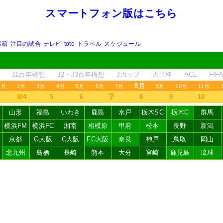
スマートフォン版はこちら
移籍
注目の試合
テレビ
toto
トラベル
スケジュール
J1百年構想
J2・J3百年構想
Jカップ
天皇杯
ACL
FI
8月
1月
2月
3月
4月
5月
6月
7月
9月
10月
11月
7
8/4
5
6
8
9
10
山形
福島
いわき
鹿島
水戸
栃木SC
栃木C
群馬
横浜FM
横浜FC
湘南
相模原
甲府
松本
長野
新潟
京都
G大阪
C大阪
FC大阪
奈良
神戸
鳥取
岡山
北九州
鳥栖
長崎
熊本
大分
宮崎
鹿児島
琉球