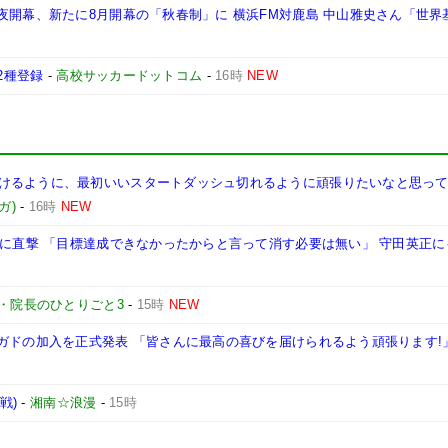
夜開幕、新たに8月開幕の「秋春制」に 横浜FM対鹿島 中山雅史さん「世界
2種登録
-
高校サッカードットコム
-
16時
NEW
けるように、最初いいスタートダッシュ切れるように頑張りたいなと思って
ガ)
-
16時
NEW
三に直撃 「目標達成できなかったからと言って消す必要は無い」 守田英正に
・院長のひとりごと3
-
15時
NEW
ガドの加入を正式発表 「皆さんに最高の喜びを届けられるよう頑張ります!
戦)
-
湘南☆浪漫
-
15時