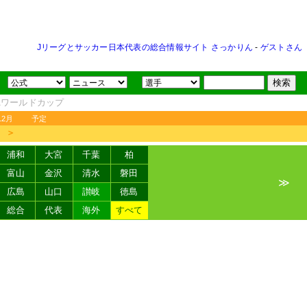
Jリーグとサッカー日本代表の総合情報サイト さっかりん
-
ゲストさん
FAワールドカップ
12月
予定
＞
浦和
大宮
千葉
柏
富山
金沢
清水
磐田
≫
広島
山口
讃岐
徳島
総合
代表
海外
すべて