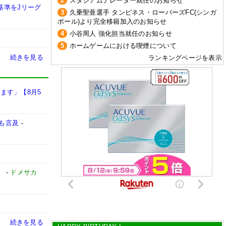
2
スタジアムナレーター就任のお知らせ
基準をJリーグ
3
久乗聖亜選手 タンピネス・ローバーズFC(シンガ
ポール)より完全移籍加入のお知らせ
4
小谷周人 強化担当就任のお知らせ
5
ホームゲームにおける喫煙について
続きを見る
ランキングページを表示
ます」【8月5
も言及
-
」
-
ドメサカ
続きを見る