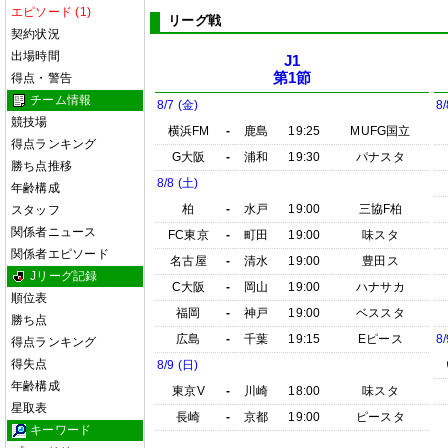
エピソード (1)
リーグ戦
契約状況
出場時間
J1
第1節
得点・警告
チーム情報
8/7 (金)
8/
競技場
横浜FM
-
鹿島
19:25
MUFG国立
得点ランキング
G大阪
-
浦和
19:30
パナスタ
勝ち点推移
8/8 (土)
年齢構成
柏
-
水戸
19:00
三協F柏
スタッフ
関係者ニュース
FC東京
-
町田
19:00
味スタ
関係者エピソード
名古屋
-
清水
19:00
豊田ス
Jリーグ記録
C大阪
-
岡山
19:00
ハナサカ
順位表
福岡
-
神戸
19:00
ベススタ
勝ち点
広島
-
千葉
19:15
Eピース
8/
得点ランキング
得失点
8/9 (日)
年齢構成
東京V
-
川崎
18:00
味スタ
星取表
長崎
-
京都
19:00
ピースタ
キーワード