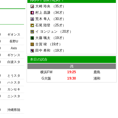
HAPPY BIRTHDAY !
大崎 玲央
（35才）
村上 昌謙
（34才）
荒木 隼人
（30才）
石尾 陸登
（25才）
イ ヨンジュン
（20才）
0
ギオンス
大藤 颯太
（19才）
0
長野U
古賀 竣
（19才）
0
Axis
田中 希和
（19才）
0
ギケンス
本日の試合
0
白波スタ
J1
横浜FM
19:25
鹿島
0
とうスタ
G大阪
19:30
浦和
0
ハトスタ
0
カンセキ
0
ニンスタ
0
沖縄県陸