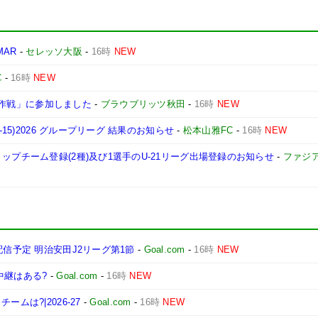
MAR
-
セレッソ大阪
-
16時
NEW
C
-
16時
NEW
プ大作戦」に参加しました
-
ブラウブリッツ秋田
-
16時
NEW
15)2026 グループリーグ 結果のお知らせ
-
松本山雅FC
-
16時
NEW
ップチーム登録(2種)及び1選手のU-21リーグ出場登録のお知らせ
-
ファジ
配信予定 明治安田J2リーグ第1節
-
Goal.com
-
16時
NEW
中継はある?
-
Goal.com
-
16時
NEW
ムは?|2026-27
-
Goal.com
-
16時
NEW