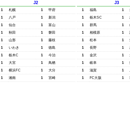
J2
J3
1
札幌
1
甲府
1
福島
1
1
八戸
1
新潟
1
栃木SC
1
1
仙台
1
富山
1
群馬
1
1
秋田
1
磐田
1
相模原
1
1
山形
1
藤枝
1
松本
1
1
いわき
1
徳島
1
長野
1
1
栃木C
1
今治
1
金沢
1
1
大宮
1
鳥栖
1
岐阜
1
1
横浜FC
1
大分
1
滋賀
1
1
湘南
1
宮崎
1
FC大阪
1