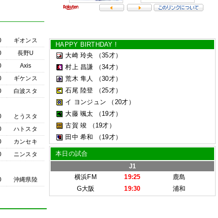
0
ギオンス
HAPPY BIRTHDAY !
0
長野U
大崎 玲央
（35才）
0
Axis
村上 昌謙
（34才）
0
ギケンス
荒木 隼人
（30才）
石尾 陸登
（25才）
0
白波スタ
イ ヨンジュン
（20才）
大藤 颯太
（19才）
0
とうスタ
古賀 竣
（19才）
0
ハトスタ
田中 希和
（19才）
0
カンセキ
本日の試合
0
ニンスタ
J1
横浜FM
19:25
鹿島
0
沖縄県陸
G大阪
19:30
浦和