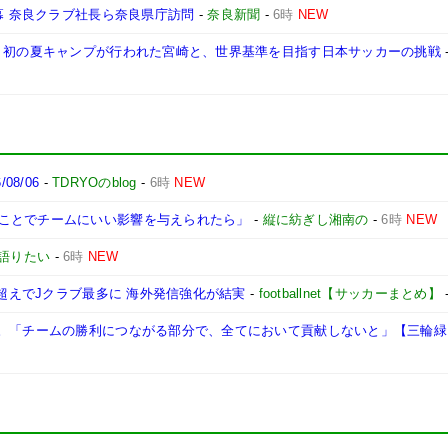
幕 奈良クラブ社長ら奈良県庁訪問
-
奈良新聞
-
6時
NEW
け 初の夏キャンプが行われた宮崎と、世界基準を目指す日本サッカーの挑戦
8/06
-
TDRYOのblog
-
6時
NEW
ことでチームにいい影響を与えられたら」
-
縦に紡ぎし湘南の
-
6時
NEW
語りたい
-
6時
NEW
人超えでJクラブ最多に 海外発信強化が結実
-
footballnet【サッカーまとめ】
に。「チームの勝利につながる部分で、全てにおいて貢献しないと」【三輪