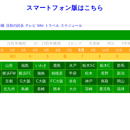
スマートフォン版はこちら
移籍
注目の試合
テレビ
toto
トラベル
スケジュール
J1百年構想
J2・J3百年構想
Jカップ
天皇杯
ACL
FI
8月
1月
2月
3月
4月
5月
6月
7月
9月
10月
11月
6
8/3
4
5
7
8
9
山形
福島
いわき
鹿島
水戸
栃木SC
栃木C
群馬
横浜FM
横浜FC
湘南
相模原
甲府
松本
長野
新潟
京都
G大阪
C大阪
FC大阪
奈良
神戸
鳥取
岡山
北九州
鳥栖
長崎
熊本
大分
宮崎
鹿児島
琉球