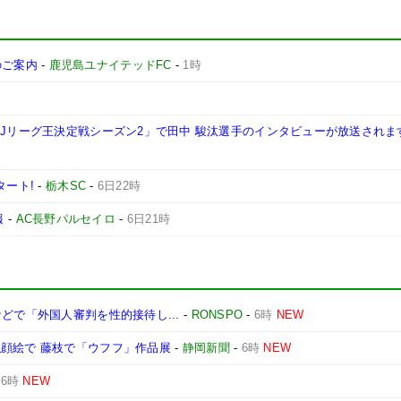
施のご案内
-
鹿児島ユナイテッドFC
-
1時
西Jリーグ王決定戦シーズン2」で田中 駿汰選手のインタビューが放送されま
タート!
-
栃木SC
-
6日22時
報
-
AC長野パルセイロ
-
6日21時
どで「外国人審判を性的接待し...
-
RONSPO
-
6時
NEW
顔絵で 藤枝で「ウフフ」作品展
-
静岡新聞
-
6時
NEW
-
6時
NEW