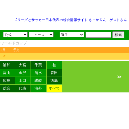
Jリーグとサッカー日本代表の総合情報サイト さっかりん
-
ゲストさん
FAワールドカップ
12月
予定
＞
浦和
大宮
千葉
柏
富山
金沢
清水
磐田
≫
広島
山口
讃岐
徳島
総合
代表
海外
すべて