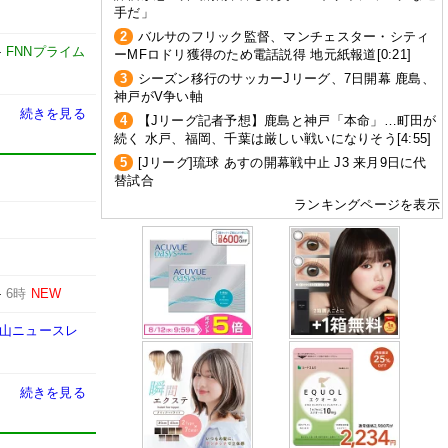
手だ」
2
バルサのフリック監督、マンチェスター・シティ
-
FNNプライム
ーMFロドリ獲得のため電話説得 地元紙報道[0:21]
3
シーズン移行のサッカーJリーグ、7日開幕 鹿島、
神戸がV争い軸
続きを見る
4
【Jリーグ記者予想】鹿島と神戸「本命」…町田が
続く 水戸、福岡、千葉は厳しい戦いになりそう[4:55]
5
[Jリーグ]琉球 あすの開幕戦中止 J3 来月9日に代
替試合
ランキングページを表示
-
6時
NEW
緑山ニュースレ
続きを見る