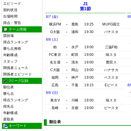
エピソード
J1
第1節
契約状況
出場時間
8/7 (金)
8/
得点・警告
横浜FM
-
鹿島
19:25
MUFG国立
チーム情報
G大阪
-
浦和
19:30
パナスタ
競技場
8/8 (土)
得点ランキング
柏
-
水戸
19:00
三協F柏
勝ち点推移
FC東京
-
町田
19:00
味スタ
年齢構成
スタッフ
名古屋
-
清水
19:00
豊田ス
関係者ニュース
C大阪
-
岡山
19:00
ハナサカ
関係者エピソード
福岡
-
神戸
19:00
ベススタ
Jリーグ記録
広島
-
千葉
19:15
Eピース
8/
順位表
8/9 (日)
勝ち点
得点ランキング
東京V
-
川崎
18:00
味スタ
得失点
長崎
-
京都
19:00
ピースタ
年齢構成
星取表
順位表
キーワード