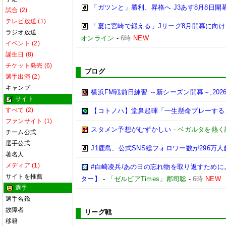
「ガツンと」勝利、昇格へ J3あす8月8日開
試合 (2)
テレビ放送 (1)
「夏に宮崎で鍛える」Jリーグ8月開幕に向
ラジオ放送
オンライン
-
6時
NEW
イベント (2)
誕生日 (8)
チケット発売 (6)
ブログ
選手出演 (2)
キャンプ
横浜FM戦前日練習 ～新シーズン開幕～,2026/0
サイト
すべて (2)
【コトノハ】堂鼻起暉「一生懸命プレーする
ファンサイト (1)
スタメン予想がむずかしい
-
ベガルタを熱く
チーム公式
選手公式
J1鹿島、公式SNS総フォロワー数が296万
著名人
メディア (1)
#白崎凌兵/あの日の忘れ物を取り返すため
サイトを推薦
ター】
-
「ゼルビアTimes」郡司聡
-
6時
NEW
選手
選手名鑑
故障者
リーグ戦
移籍