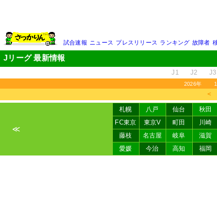
試合速報
ニュース
プレスリリース
ランキング
故障者
Jリーグ 最新情報
J1
J2
J3
2026年
＜
札幌
八戸
仙台
秋田
FC東京
東京V
町田
川崎
≪
藤枝
名古屋
岐阜
滋賀
愛媛
今治
高知
福岡