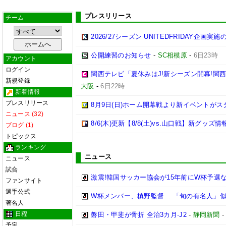
プレスリリース
チーム
2026/27シーズン UNITEDFRIDAY企画実
公開練習のお知らせ
-
SC相模原
-
6日23時
アカウント
ログイン
関西テレビ「夏休みはJ!新シーズン開幕!関
新規登録
大阪
-
6日22時
新着情報
プレスリリース
8月9日(日)ホーム開幕戦より新イベントがス
ニュース (32)
8/6(木)更新【8/8(土)vs.山口戦】新グッズ情
ブログ (1)
トピックス
ランキング
ニュース
ニュース
試合
激震!韓国サッカー協会が15年前にW杯予選な
ファンサイト
選手公式
W杯メンバー、槙野監督… 「旬の有名人」似
著名人
日程
磐田・甲斐が骨折 全治3カ月-J2
-
静岡新聞
予定