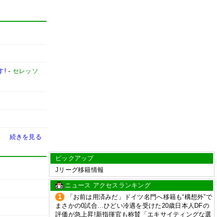
す!
-
セレッソ
続きを見る
ピックアップ
Jリーグ移籍情報
ニュース アクセスランキング
1
「お前は用済みだ」ドイツ名門へ移籍も“構想外”で
まさかの0試合…ひどい冷遇を受けた20歳日本人DFの
評価が急上昇!新指揮官も称賛「エキサイティングな選