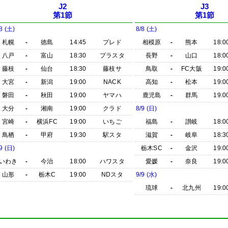
J2
J3
第1節
第1節
8 (土)
8/8 (土)
札幌
-
徳島
14:45
プレド
相模原
-
熊本
18:0
八戸
-
富山
18:30
プラスタ
長野
-
山口
18:0
藤枝
-
仙台
18:30
藤枝サ
鳥取
-
FC大阪
19:0
大宮
-
新潟
19:00
NACK
高知
-
松本
19:0
磐田
-
秋田
19:00
ヤマハ
鹿児島
-
群馬
19:0
大分
-
湘南
19:00
クラド
8/9 (日)
宮崎
-
横浜FC
19:00
いちご
福島
-
讃岐
18:0
鳥栖
-
甲府
19:30
駅スタ
滋賀
-
岐阜
18:3
9 (日)
栃木SC
-
金沢
19:0
いわき
-
今治
18:00
ハワスタ
愛媛
-
奈良
19:0
山形
-
栃木C
19:00
NDスタ
9/9 (水)
琉球
-
北九州
19:0