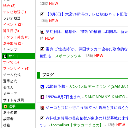
13時
NEW
試合 (2)
テレビ放送 (1)
【8月8日】大宮vs新潟のテレビ放送/ネット配信
ラジオ放送
13時
NEW
イベント (2)
誕生日 (8)
契約解除、構想外、“禁断”の移籍…J1開幕、新
チケット発売 (6)
時
NEW
選手出演 (2)
審判に“性接待”か、韓国サッカー協会に致命的
キャンプ
能性も
-
スポーツソウル
-
13時
NEW
サイト
すべて (5)
ファンサイト (4)
ブログ
チーム公式
選手公式
J1順位予想
-
ガンバ大阪データランド(GAMBA OSAK
著名人
メディア
1992年8月7日生まれ
-
SANGARIAN'S KANTO
サイトを推薦
選手
ジーコと共に～行こう!国立へ!!鹿島と共に戦うため
選手名鑑
W杯後無所属の長友佑都が東京のJ1開幕戦に来
故障者
す」
-
footballnet【サッカーまとめ】
-
13時
NEW
移籍