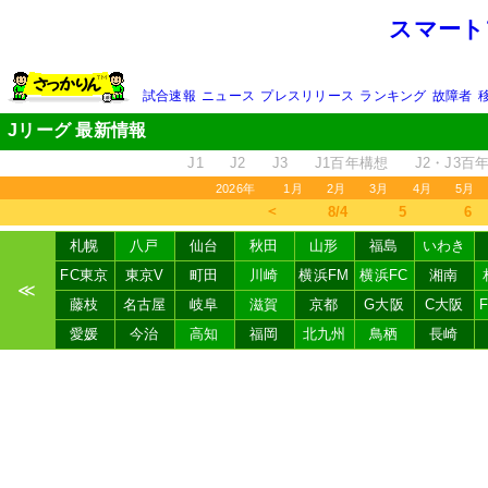
スマート
試合速報
ニュース
プレスリリース
ランキング
故障者
Jリーグ 最新情報
J1
J2
J3
J1百年構想
J2・J3百
2026年
1月
2月
3月
4月
5月
＜
8/4
5
6
札幌
八戸
仙台
秋田
山形
福島
いわき
FC東京
東京V
町田
川崎
横浜FM
横浜FC
湘南
≪
藤枝
名古屋
岐阜
滋賀
京都
G大阪
C大阪
愛媛
今治
高知
福岡
北九州
鳥栖
長崎