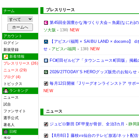
プレスリリース
チーム
第45回全国豊かな海づくり大会～魚庭(なにわ)
ソ大阪
-
13時
NEW
アカウント
【アビスパ福岡 × SAIBU LAND × doco
ログイン
せ
-
アビスパ福岡
-
13時
NEW
新規登録
新着情報
FC町田ゼルビア「タウンニュース町田版」掲載
プレスリリース (26)
ニュース (29)
2026/27TODAY’S HEROグッズ販売のお知らせ
ブログ (4)
毎月12日開催「Jリーグオンラインストア サポ
トピックス
ランキング
NEW
ニュース
試合
ファンサイト
ニュース
選手公式
ジュビロ磐田 DF甲斐が骨折、全治3カ月
-
静岡
著名人
日程
【8月8日】藤枝vs仙台のテレビ放送/ネット配信
予定