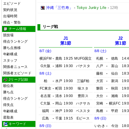
エピソード
沖縄「三竹寿」
-
Tokyo Junky Life
-
12時
契約状況
出場時間
得点・警告
リーグ戦
チーム情報
競技場
J1
J2
得点ランキング
第1節
第1節
勝ち点推移
8/7 (金)
8/8 (土)
年齢構成
横浜FM
-
鹿島
19:25
MUFG国立
札幌
-
徳島
14:
スタッフ
G大阪
-
浦和
19:30
パナスタ
八戸
-
富山
18:
関係者ニュース
関係者エピソード
8/8 (土)
藤枝
-
仙台
18:
Jリーグ記録
柏
-
水戸
19:00
三協F柏
大宮
-
新潟
19:
順位表
FC東京
-
町田
19:00
味スタ
磐田
-
秋田
19:
勝ち点
名古屋
-
清水
19:00
豊田ス
大分
-
湘南
19:
得点ランキング
C大阪
-
岡山
19:00
ハナサカ
宮崎
-
横浜FC
19:
得失点
福岡
-
神戸
19:00
ベススタ
鳥栖
-
甲府
19:
年齢構成
星取表
広島
-
千葉
19:15
Eピース
8/9 (日)
キーワード
8/9 (日)
いわき
-
今治
18: