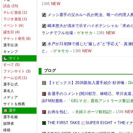
13時
NEW
試合 (15)
テレビ放送 (1)
メッシ選手の父ホルヘ氏が死去、唯一の代理人
ラジオ放送 (1)
イベント (4)
嶋本悠大が清水で示すハイポテンシャル「求め
誕生日 (4)
ランチでフル出場
-
ゲキサカ
-
13時
NEW
チケット発売 (6)
水戸がJ1初陣で感じた“厳しさ”と“手応え”…
選手出演
と」
-
ゲキサカ
-
13時
NEW
キャンプ
サイト
すべて (5)
ブログ
ファンサイト (3)
チーム公式 (1)
【トピックス】2026新加入選手紹介:杉井颯
-
D
選手公式
著名人
各選手のコメント(関川郁万、林晴己、早川友基、
メディア
浜FM対鹿島
-
「GELマガ」鹿島アントラーズ番記
サイトを推薦
選手
お肉を包む。
-
夫婦スポーツ観戦記!
-
13時
NE
選手名鑑
THE FIRST TAKE にSUPER EIGHT × THE
故障者
移籍