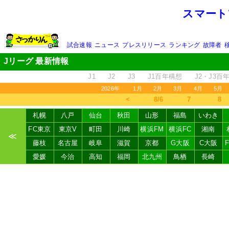
スマート
試合速報
ニュース
プレスリリース
ランキング
故障者
Jリーグ 最新情報
J1
J2
J3
J1百年構想
J2・J3百
2026年
1月
2月
3月
4月
5月
＜
8/6
7
8
札幌
八戸
仙台
秋田
山形
福島
いわき
FC東京
東京V
町田
川崎
横浜FM
横浜FC
湘南
≪
藤枝
名古屋
岐阜
滋賀
京都
G大阪
C大阪
愛媛
今治
高知
福岡
北九州
鳥栖
長崎