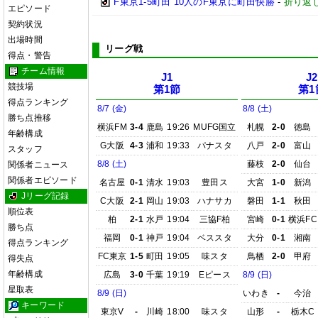
F東京1-5町田 10人のF東京に町田快勝
-
折り返
エピソード
契約状況
出場時間
リーグ戦
得点・警告
チーム情報
J1
J2
競技場
第1節
第1
得点ランキング
8/7 (金)
8/8 (土)
勝ち点推移
横浜FM
3-4
鹿島
19:26
MUFG国立
札幌
2-0
徳島
年齢構成
G大阪
4-3
浦和
19:33
パナスタ
八戸
2-0
富山
スタッフ
8/8 (土)
藤枝
2-0
仙台
関係者ニュース
関係者エピソード
名古屋
0-1
清水
19:03
豊田ス
大宮
1-0
新潟
Jリーグ記録
C大阪
2-1
岡山
19:03
ハナサカ
磐田
1-1
秋田
順位表
柏
2-1
水戸
19:04
三協F柏
宮崎
0-1
横浜FC
勝ち点
福岡
0-1
神戸
19:04
ベススタ
大分
0-1
湘南
得点ランキング
FC東京
1-5
町田
19:05
味スタ
鳥栖
2-0
甲府
得失点
年齢構成
広島
3-0
千葉
19:19
Eピース
8/9 (日)
星取表
8/9 (日)
いわき
-
今治
キーワード
東京V
-
川崎
18:00
味スタ
山形
-
栃木C