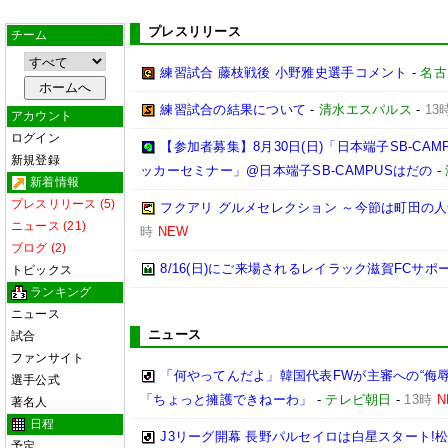
プレスリリース
チーム
練習試合 藤枝戦後 小野雅史選手コメント
-
名古
練習試合の結果について
-
清水エスパルス
-
13
アカウント
ログイン
【参加者募集】8月30日(日)「日本端子SB-CA
新規登録
ッカーセミナー」@日本端子SB-CAMPUSはだの
-
新着情報
プレスリリース (5)
フクアリ グルメセレクション ～今節は町田の人
ニュース (21)
時
NEW
ブログ (2)
8/16(日)にご来場されるレイラック滋賀FCサ
トピックス
ランキング
ニュース
ニュース
試合
ファンサイト
「何やってんだよ」韓国代表FWが主審への“侮
選手公式
「ちょっと擁護できねーわ」
-
テレビ朝日
-
13時
N
著名人
日程
J3リーグ開幕 長野パルセイロは白星スタート!
予定