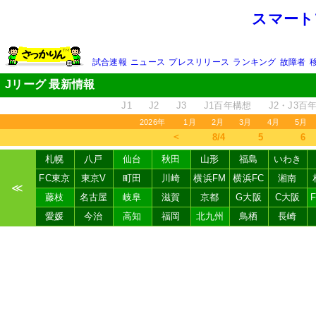
スマート
試合速報
ニュース
プレスリリース
ランキング
故障者
Jリーグ 最新情報
J1
J2
J3
J1百年構想
J2・J3百
2026年
1月
2月
3月
4月
5月
＜
8/4
5
6
札幌
八戸
仙台
秋田
山形
福島
いわき
FC東京
東京V
町田
川崎
横浜FM
横浜FC
湘南
≪
藤枝
名古屋
岐阜
滋賀
京都
G大阪
C大阪
愛媛
今治
高知
福岡
北九州
鳥栖
長崎