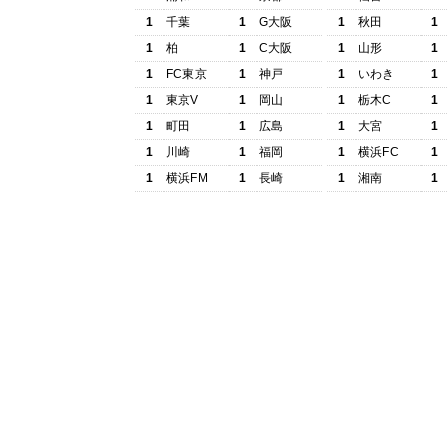
1
千葉
1
G大阪
1
秋田
1
1
柏
1
C大阪
1
山形
1
1
FC東京
1
神戸
1
いわき
1
1
東京V
1
岡山
1
栃木C
1
1
町田
1
広島
1
大宮
1
1
川崎
1
福岡
1
横浜FC
1
1
横浜FM
1
長崎
1
湘南
1