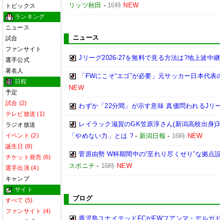
リッツ秋田
-
16時
NEW
トピックス
ランキング
ニュース
ニュース
試合
ファンサイト
Jリーグ2026-27を無料で見る方法は?地上波中
選手公式
著名人
「FWにこそ“エゴ”が必要」元サッカー日本代
日程
NEW
予定
試合 (2)
わずか「22分間」が示す意味 真価問われるJリ
テレビ放送 (1)
レイラック滋賀のGK笠原淳さん(新潟高校出身)3
ラジオ放送
イベント (2)
「やめない力」とは ?
-
新潟日報
-
16時
NEW
誕生日 (8)
菅原由勢 W杯期間中の“至れり尽くせり”な拠
チケット発売 (6)
スポニチ
-
16時
NEW
選手出演 (4)
キャンプ
サイト
ブログ
すべて (5)
ファンサイト (4)
鹿児島ユナイテッドFCがFWフアンマ・デルガ