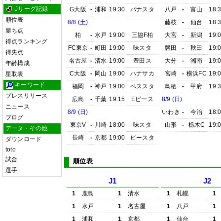
Jリーグ記録
G大阪
-
浦和
19:30
パナスタ
八戸
-
富山
18:
順位表
8/8 (土)
藤枝
-
仙台
18:
勝ち点
柏
-
水戸
19:00
三協F柏
大宮
-
新潟
19:
得点ランキング
FC東京
-
町田
19:00
味スタ
磐田
-
秋田
19:
得失点
名古屋
-
清水
19:00
豊田ス
大分
-
湘南
19:
年齢構成
C大阪
-
岡山
19:00
ハナサカ
宮崎
-
横浜FC
19:
星取表
キーワード
福岡
-
神戸
19:00
ベススタ
鳥栖
-
甲府
19:
プレスリリース
広島
-
千葉
19:15
Eピース
8/9 (日)
ニュース
8/9 (日)
いわき
-
今治
18:
ブログ
東京V
-
川崎
18:00
味スタ
山形
-
栃木C
19:
データ・その他
長崎
-
京都
19:00
ピースタ
ダウンロード
toto
試合
順位表
選手
J1
J2
1
鹿島
1
清水
1
札幌
1
1
水戸
1
名古屋
1
八戸
1
1
浦和
1
京都
1
仙台
1