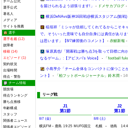
チーム公式
を届けられるよう頑張ります!」
-
ドメサカブログ
選手公式
著名人
横浜DeNAvs阪神16回戦@横浜スタジアム(観戦)
メディア
サイトを推薦
稲垣祥「ミシャが信頼してくれてるからこそキ
選手
で。そういった意味でも自分自身には責任がありま
選手名鑑 (12)
は思います」【8/7練習後のコメント】
-
赤鯱新報
故障者
塚原真也/「開幕戦は勝ち点3を取って目標に向
移籍 (14)
エピソード (1)
なるゲーム」:【アビスパ’s Voice】
-
「football 
契約状況
小島亨介「チーム全体をコンパクトに保つことが大事
出場時間
ント】
-
「柏フットボールジャーナル」鈴木潤
-
1
得点・警告
チーム情報
競技場
リーグ戦
得点ランキング
勝ち点推移
J1
J2
年齢構成
第1節
第1節
スタッフ
8/7 (金)
8/8 (土)
関係者ニュース
横浜FM
-
鹿島
19:25
MUFG国立
札幌
-
徳島
14:
関係者エピソード