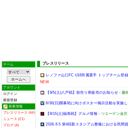
プレスリリース
チーム
レノファ山口FC U18所属選手 トップチーム登録
NEW
アカウント
【9/5(土)八戸戦】前売り券販売のお知らせ
-
藤枝
ログイン
新規登録
8/30(日)開幕戦に向けポスター掲示活動を実施
新着情報
プレスリリース (44)
【8/15(土)福島戦】グルメ情報
-
ツエーゲン金沢
ニュース (21)
2026.8.5 第4回新スタジアム整備における
ブログ (4)