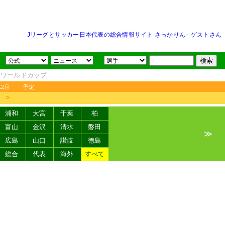
Jリーグとサッカー日本代表の総合情報サイト さっかりん
-
ゲストさん
FAワールドカップ
12月
予定
＞
浦和
大宮
千葉
柏
富山
金沢
清水
磐田
≫
広島
山口
讃岐
徳島
総合
代表
海外
すべて