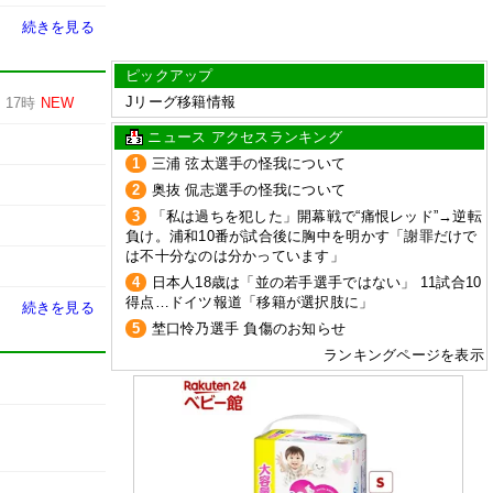
続きを見る
ピックアップ
Jリーグ移籍情報
-
17時
NEW
ニュース アクセスランキング
1
三浦 弦太選手の怪我について
2
奥抜 侃志選手の怪我について
3
「私は過ちを犯した」開幕戦で“痛恨レッド”→逆転
負け。浦和10番が試合後に胸中を明かす「謝罪だけで
は不十分なのは分かっています」
4
日本人18歳は「並の若手選手ではない」 11試合10
得点…ドイツ報道「移籍が選択肢に」
続きを見る
5
埜口怜乃選手 負傷のお知らせ
ランキングページを表示