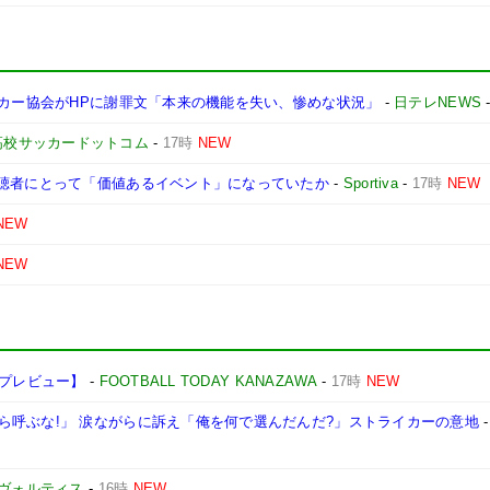
ッカー協会がHPに謝罪文「本来の機能を失い、惨めな状況」
-
日テレNEWS
高校サッカードットコム
-
17時
NEW
視聴者にとって「価値あるイベント」になっていたか
-
Sportiva
-
17時
NEW
NEW
NEW
戦プレビュー】
-
FOOTBALL TODAY KANAZAWA
-
17時
NEW
ら呼ぶな!」 涙ながらに訴え「俺を何で選んだんだ?」ストライカーの意地
-
ヴォルティス
-
16時
NEW