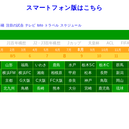
スマートフォン版はこちら
移籍
注目の試合
テレビ
toto
トラベル
スケジュール
J1百年構想
J2・J3百年構想
Jカップ
天皇杯
ACL
FI
8月
1月
2月
3月
4月
5月
6月
7月
9月
10月
11月
8
8/5
6
7
9
10
11
山形
福島
いわき
鹿島
水戸
栃木SC
栃木C
群馬
横浜FM
横浜FC
湘南
相模原
甲府
松本
長野
新潟
京都
G大阪
C大阪
FC大阪
奈良
神戸
鳥取
岡山
北九州
鳥栖
長崎
熊本
大分
宮崎
鹿児島
琉球