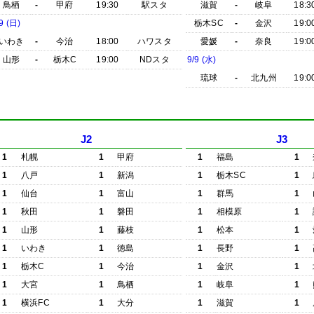
鳥栖
-
甲府
19:30
駅スタ
滋賀
-
岐阜
18:3
9 (日)
栃木SC
-
金沢
19:0
いわき
-
今治
18:00
ハワスタ
愛媛
-
奈良
19:0
山形
-
栃木C
19:00
NDスタ
9/9 (水)
琉球
-
北九州
19:0
J2
J3
1
札幌
1
甲府
1
福島
1
1
八戸
1
新潟
1
栃木SC
1
1
仙台
1
富山
1
群馬
1
1
秋田
1
磐田
1
相模原
1
1
山形
1
藤枝
1
松本
1
1
いわき
1
徳島
1
長野
1
1
栃木C
1
今治
1
金沢
1
1
大宮
1
鳥栖
1
岐阜
1
1
横浜FC
1
大分
1
滋賀
1