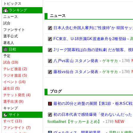
トピックス
ランキング
ニュース
ニュース
試合
日本人含む外国人審判に“性接待”か 韓国サ
ファンサイト
選手公式
FC東京、U-18所属GK渡邊麻舟を2種登録
-
著名人
日程
Jリーグ開幕戦は白熱の逆転劇 だが観客、
予定
八戸vs富山 スタメン発表
-
ゲキサカ
-
17時
試合 (19)
テレビ放送 (2)
藤枝vs仙台 スタメン発表
-
ゲキサカ
-
17時
ラジオ放送 (5)
イベント (16)
誕生日 (5)
ブログ
チケット発売 (4)
選手出演 (9)
最初の20分と終盤の展開【第1節・栃木SC
キャンプ
初の日本代表で感情爆発「使わないんだった
サイト
すべて (13)
footballnet【サッカーまとめ】
-
17時
NEW
ファンサイト (7)
ヴォルティス、開幕戦黒星…
-
児祭りと徳島