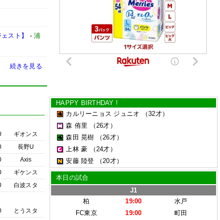
ジェスト】
-
浦
続きを見る
HAPPY BIRTHDAY !
カルリーニョス ジュニオ
（32才）
森 侑里
（26才）
0
ギオンス
森田 晃樹
（26才）
0
長野U
上林 豪
（24才）
0
Axis
安藤 陸登
（20才）
0
ギケンス
本日の試合
0
白波スタ
J1
柏
19:00
水戸
0
とうスタ
FC東京
19:00
町田