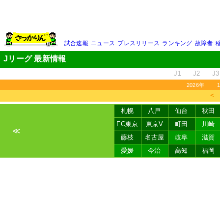
試合速報
ニュース
プレスリリース
ランキング
故障者
Jリーグ 最新情報
J1
J2
J3
2026年
＜
札幌
八戸
仙台
秋田
FC東京
東京V
町田
川崎
≪
藤枝
名古屋
岐阜
滋賀
愛媛
今治
高知
福岡