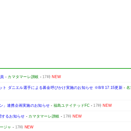
導員
-
カマタマーレ讃岐
-
17時
NEW
 ダニエル選手による募金呼びかけ実施のお知らせ ※8/8 17:15更新
-
名
ン」連携企画実施のお知らせ
-
福島ユナイテッドFC
-
17時
NEW
関するお知らせ
-
カマタマーレ讃岐
-
17時
NEW
ィージャ
-
17時
NEW