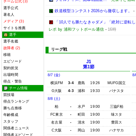
チーム公式 (3)
選手公式
鉄道模型コンテスト2026から撤収します。
-
著名人
メディア (3)
「10人でも勝たなきゃダメ」「絶対に逆転
サイトを推薦
レポ by 浦和フットボール通信
-
16時
選手
選手名鑑
故障者 (2)
リーグ戦
移籍
エピソード
J1
第1節
契約状況
出場時間
8/7 (金)
8/
得点・警告
横浜FM
3-4
鹿島
19:26
MUFG国立
チーム情報
G大阪
4-3
浦和
19:33
パナスタ
競技場
8/8 (土)
得点ランキング
柏
-
水戸
19:00
三協F柏
勝ち点推移
FC東京
-
町田
19:00
味スタ
年齢構成
スタッフ
名古屋
-
清水
19:00
豊田ス
関係者ニュース
C大阪
-
岡山
19:00
ハナサカ
関係者エピソード