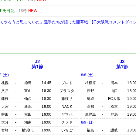
F氏日記
-
16時
NEW
してやろうと思っていた」選手たちが語った開幕戦 【G大阪戦コメントダイ
J2
J3
第1節
第1節
8 (土)
8/8 (土)
札幌
-
徳島
14:45
プレド
相模原
-
熊本
18:0
八戸
-
富山
18:30
プラスタ
長野
-
山口
18:0
藤枝
-
仙台
18:30
藤枝サ
鳥取
-
FC大阪
19:0
大宮
-
新潟
19:00
NACK
高知
-
松本
19:0
磐田
-
秋田
19:00
ヤマハ
鹿児島
-
群馬
19:0
大分
-
湘南
19:00
クラド
8/9 (日)
宮崎
-
横浜FC
19:00
いちご
福島
-
讃岐
18:0