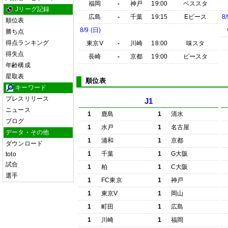
福岡
-
神戸
19:00
ベススタ
Jリーグ記録
広島
-
千葉
19:15
Eピース
8/
順位表
8/9 (日)
勝ち点
得点ランキング
東京V
-
川崎
18:00
味スタ
得失点
長崎
-
京都
19:00
ピースタ
年齢構成
星取表
順位表
キーワード
プレスリリース
J1
ニュース
1
鹿島
1
清水
ブログ
1
水戸
1
名古屋
データ・その他
1
浦和
1
京都
ダウンロード
1
千葉
1
G大阪
toto
試合
1
柏
1
C大阪
選手
1
FC東京
1
神戸
1
東京V
1
岡山
1
町田
1
広島
1
川崎
1
福岡