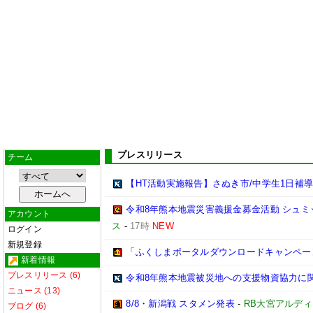
プレスリリース
チーム
【HT活動実施報告】さぬき市/中学生1日補
令和8年熊本地震災害義援金募金活動 シュミット
アカウント
ス
-
17時
NEW
ログイン
新規登録
「ふくしまポータルダウンロードキャンペー
新着情報
プレスリリース (6)
令和8年熊本地震被災地への支援物資協力に
ニュース (13)
8/8・新潟戦 スタメン発表
-
RB大宮アルデ
ブログ (6)