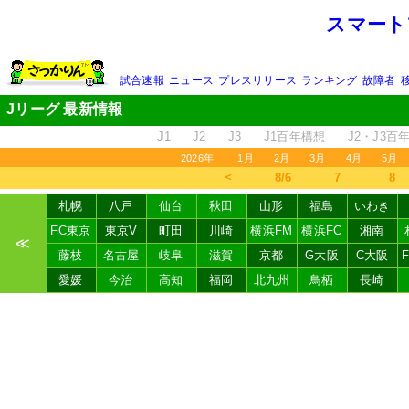
スマート
試合速報
ニュース
プレスリリース
ランキング
故障者
Jリーグ 最新情報
J1
J2
J3
J1百年構想
J2・J3百
2026年
1月
2月
3月
4月
5月
＜
8/6
7
8
札幌
八戸
仙台
秋田
山形
福島
いわき
FC東京
東京V
町田
川崎
横浜FM
横浜FC
湘南
≪
藤枝
名古屋
岐阜
滋賀
京都
G大阪
C大阪
愛媛
今治
高知
福岡
北九州
鳥栖
長崎