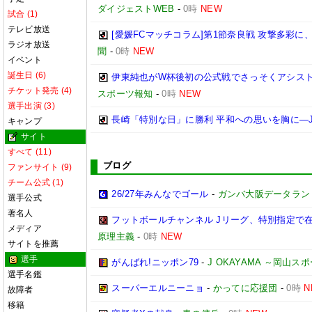
ダイジェストWEB
-
0時
NEW
試合 (1)
テレビ放送
[愛媛FCマッチコラム]第1節奈良戦 攻撃多彩
ラジオ放送
聞
-
0時
NEW
イベント
誕生日 (6)
伊東純也がW杯後初の公式戦でさっそくアシスト
チケット発売 (4)
スポーツ報知
-
0時
NEW
選手出演 (3)
長崎「特別な日」に勝利 平和への思いを胸に―
キャンプ
サイト
すべて (11)
ブログ
ファンサイト (9)
チーム公式 (1)
26/27年みんなでゴール
-
ガンバ大阪データランド(GA
選手公式
著名人
フットボールチャンネル Jリーグ、特別指定で
メディア
原理主義
-
0時
NEW
サイトを推薦
選手
がんばれ!ニッポン79
-
J OKAYAMA ～岡山
選手名鑑
スーパーエルニーニョ
-
かってに応援団
-
0時
N
故障者
移籍