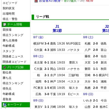
容疑者Xの献身
-
青の傭兵
-
0時
NEW
エピソード
契約状況
出場時間
リーグ戦
得点・警告
チーム情報
J1
J2
競技場
第1節
第1
得点ランキング
8/7 (金)
8/8 (土)
勝ち点推移
横浜FM
3-4
鹿島
19:26
MUFG国立
札幌
2-0
徳島
年齢構成
G大阪
4-3
浦和
19:33
パナスタ
八戸
2-0
富山
スタッフ
8/8 (土)
藤枝
2-0
仙台
関係者ニュース
関係者エピソード
名古屋
0-1
清水
19:03
豊田ス
大宮
1-0
新潟
Jリーグ記録
C大阪
2-1
岡山
19:03
ハナサカ
磐田
1-1
秋田
順位表
柏
2-1
水戸
19:04
三協F柏
宮崎
0-1
横浜FC
勝ち点
福岡
0-1
神戸
19:04
ベススタ
大分
0-1
湘南
得点ランキング
FC東京
1-5
町田
19:05
味スタ
鳥栖
2-0
甲府
得失点
年齢構成
広島
3-0
千葉
19:19
Eピース
8/9 (日)
星取表
8/9 (日)
いわき
2-1
今治
キーワード
東京V
1-1
川崎
18:04
味スタ
山形
2-0
栃木C