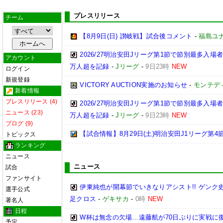
プレスリリース
チーム
【8月9日(日) 讃岐戦】試合後コメント
-
福島ユ
2026/27明治安田Jリーグ第1節で節別最多入場
アカウント
万人超を記録
-
Jリーグ
-
9日23時
NEW
ログイン
新規登録
VICTORY AUCTION実施のお知らせ
-
モンテデ
新着情報
プレスリリース (4)
2026/27明治安田Jリーグ第1節で節別最多入場
ニュース (23)
万人超を記録
-
Jリーグ
-
9日23時
NEW
ブログ (9)
【試合情報】8月29日(土)明治安田J1リーグ第4節
トピックス
ランキング
ニュース
ニュース
試合
ファンサイト
伊東純也が開幕節でいきなりアシスト!! ゲン
選手公式
足クロス
-
ゲキサカ
-
0時
NEW
著名人
日程
W杯は無念の欠場…遠藤航が70日ぶりに実戦に復
予定