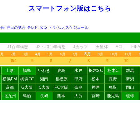
スマートフォン版はこちら
移籍
注目の試合
テレビ
toto
トラベル
スケジュール
J1百年構想
J2・J3百年構想
Jカップ
天皇杯
ACL
FI
8月
1月
2月
3月
4月
5月
6月
7月
9月
10月
11月
7
8/4
5
6
8
9
10
山形
福島
いわき
鹿島
水戸
栃木SC
栃木C
群馬
横浜FM
横浜FC
湘南
相模原
甲府
松本
長野
新潟
京都
G大阪
C大阪
FC大阪
奈良
神戸
鳥取
岡山
北九州
鳥栖
長崎
熊本
大分
宮崎
鹿児島
琉球