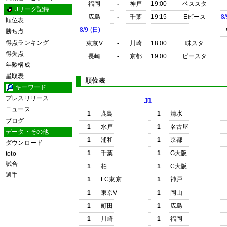
福岡
-
神戸
19:00
ベススタ
Jリーグ記録
広島
-
千葉
19:15
Eピース
8/
順位表
8/9 (日)
勝ち点
得点ランキング
東京V
-
川崎
18:00
味スタ
得失点
長崎
-
京都
19:00
ピースタ
年齢構成
星取表
順位表
キーワード
プレスリリース
J1
ニュース
1
鹿島
1
清水
ブログ
1
水戸
1
名古屋
データ・その他
1
浦和
1
京都
ダウンロード
1
千葉
1
G大阪
toto
試合
1
柏
1
C大阪
選手
1
FC東京
1
神戸
1
東京V
1
岡山
1
町田
1
広島
1
川崎
1
福岡