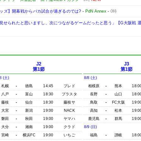
和レッズ】開幕戦からバカ試合が過ぎるのでは?
-
PdN Annex
-
0時
見せられたと思いますし、次につながるゲームだったと思う」【G大阪戦 
J2
J3
第1節
第1節
8 (土)
8/8 (土)
札幌
-
徳島
14:45
プレド
相模原
-
熊本
18:0
八戸
-
富山
18:30
プラスタ
長野
-
山口
18:0
藤枝
-
仙台
18:30
藤枝サ
鳥取
-
FC大阪
19:0
大宮
-
新潟
19:00
NACK
高知
-
松本
19:0
磐田
-
秋田
19:00
ヤマハ
鹿児島
-
群馬
19:0
大分
-
湘南
19:00
クラド
8/9 (日)
宮崎
-
横浜FC
19:00
いちご
福島
-
讃岐
18:0