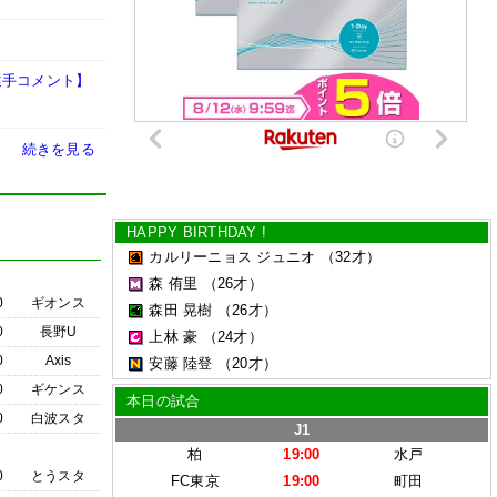
選手コメント】
続きを見る
HAPPY BIRTHDAY !
カルリーニョス ジュニオ
（32才）
森 侑里
（26才）
0
ギオンス
森田 晃樹
（26才）
0
長野U
上林 豪
（24才）
0
Axis
安藤 陸登
（20才）
0
ギケンス
本日の試合
0
白波スタ
J1
柏
19:00
水戸
0
とうスタ
FC東京
19:00
町田