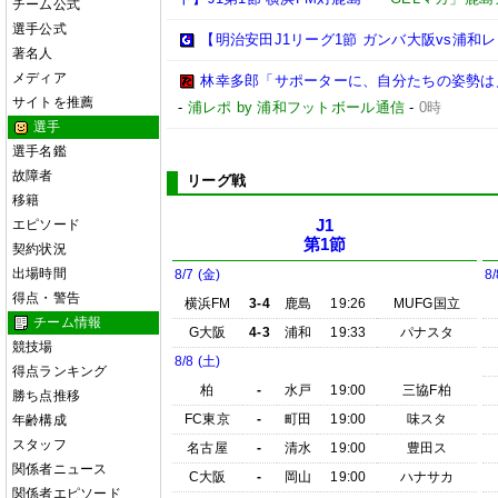
チーム公式
選手公式
【明治安田J1リーグ1節 ガンバ大阪vs浦
著名人
メディア
林幸多郎「サポーターに、自分たちの姿勢は
サイトを推薦
-
浦レポ by 浦和フットボール通信
-
0時
選手
選手名鑑
故障者
リーグ戦
移籍
エピソード
J1
第1節
契約状況
出場時間
8/7 (金)
8/
得点・警告
横浜FM
3-4
鹿島
19:26
MUFG国立
チーム情報
G大阪
4-3
浦和
19:33
パナスタ
競技場
8/8 (土)
得点ランキング
柏
-
水戸
19:00
三協F柏
勝ち点推移
FC東京
-
町田
19:00
味スタ
年齢構成
スタッフ
名古屋
-
清水
19:00
豊田ス
関係者ニュース
C大阪
-
岡山
19:00
ハナサカ
関係者エピソード