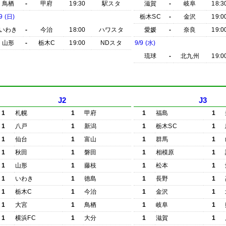
鳥栖
-
甲府
19:30
駅スタ
滋賀
-
岐阜
18:3
9 (日)
栃木SC
-
金沢
19:0
いわき
-
今治
18:00
ハワスタ
愛媛
-
奈良
19:0
山形
-
栃木C
19:00
NDスタ
9/9 (水)
琉球
-
北九州
19:0
J2
J3
1
札幌
1
甲府
1
福島
1
1
八戸
1
新潟
1
栃木SC
1
1
仙台
1
富山
1
群馬
1
1
秋田
1
磐田
1
相模原
1
1
山形
1
藤枝
1
松本
1
1
いわき
1
徳島
1
長野
1
1
栃木C
1
今治
1
金沢
1
1
大宮
1
鳥栖
1
岐阜
1
1
横浜FC
1
大分
1
滋賀
1