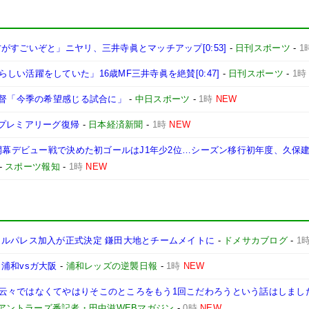
すごいぞと」ニヤリ、三井寺眞とマッチアップ[0:53]
-
日刊スポーツ
-
1
い活躍をしていた」16歳MF三井寺眞を絶賛[0:47]
-
日刊スポーツ
-
1時
監督「今季の希望感じる試合に」
-
中日スポーツ
-
1時
NEW
のプレミアリーグ復帰
-
日本経済新聞
-
1時
NEW
 開幕デビュー戦で決めた初ゴールはJ1年少2位…シーズン移行初年度、久保
-
スポーツ報知
-
1時
NEW
タルパレス加入が正式決定 鎌田大地とチームメイトに
-
ドメサカブログ
-
1
浦和vsガ大阪
-
浦和レッズの逆襲日報
-
1時
NEW
云々ではなくてやはりそこのところをもう1回こだわろうという話はしまし
島アントラーズ番記者・田中滋WEBマガジン
-
0時
NEW