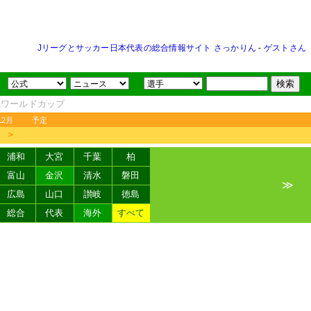
Jリーグとサッカー日本代表の総合情報サイト さっかりん
-
ゲストさん
FAワールドカップ
12月
予定
＞
浦和
大宮
千葉
柏
富山
金沢
清水
磐田
≫
広島
山口
讃岐
徳島
総合
代表
海外
すべて