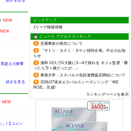
続きを見る
ピックアップ
時
NEW
Jリーグ移籍情報
NEW
ニュース アクセスランキング
1
交通事故の発生について
2
「サトシ・カスミ・タケシ招待企画」中止のお知
らせ
3
浦和 10人でG大阪に3―4で敗れる キジェ監督「勝
建英超えの衝撃
ったら万々歳だったが…」
4
東海大学・エスパルス包括連携協定締結について
続きを見る
5
2026/27清水エスパルスシーズンソング「WE
RISE」完成!
ランキングページを表示
時
NEW
た」/【コメン