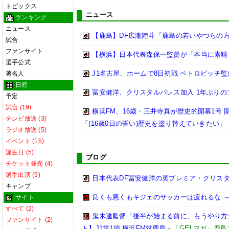
トピックス
ニュース
ランキング
ニュース
【鹿島】DF広瀬陸斗「鹿島の若いやつらの方が
試合
ファンサイト
【横浜】日本代表森保一監督が「本当に素晴らし
選手公式
J1名古屋、ホームで8日初戦 ペトロビッチ
著名人
日程
冨安健洋、クリスタルパレス加入 1年ぶり
予定
試合 (19)
横浜FM、16歳・三井寺真が歴史的開幕1号
テレビ放送 (3)
「(16歳0日の誓い)歴史を塗り替えていきたい」
ラジオ放送 (5)
イベント (15)
誕生日 (5)
ブログ
チケット発売 (4)
選手出演 (9)
日本代表DF冨安健洋の英プレミア・クリス
キャンプ
良くも悪くもキジェのサッカーは疲れるな ～
サイト
すべて (2)
鬼木達監督「後半が始まる前に、もうやり方
ファンサイト (2)
ト】J1第1節 横浜FM対鹿島
-
「GELマガ」鹿