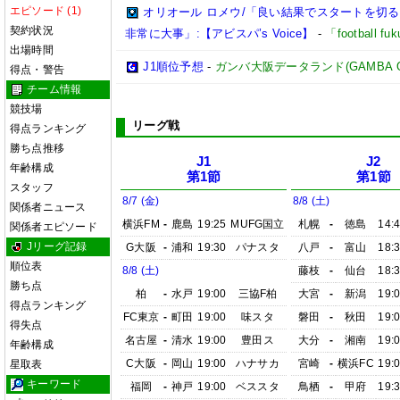
エピソード (1)
オリオール ロメウ/「良い結果でスタートを切
契約状況
非常に大事」:【アビスパ’s Voice】
-
「football 
出場時間
J1順位予想
-
ガンバ大阪データランド(GAMBA OSAK
得点・警告
チーム情報
競技場
リーグ戦
得点ランキング
勝ち点推移
J1
J2
年齢構成
第1節
第1節
スタッフ
8/7 (金)
8/8 (土)
関係者ニュース
横浜FM
-
鹿島
19:25
MUFG国立
札幌
-
徳島
14:
関係者エピソード
Jリーグ記録
G大阪
-
浦和
19:30
パナスタ
八戸
-
富山
18:
順位表
8/8 (土)
藤枝
-
仙台
18:
勝ち点
柏
-
水戸
19:00
三協F柏
大宮
-
新潟
19:
得点ランキング
FC東京
-
町田
19:00
味スタ
磐田
-
秋田
19:
得失点
名古屋
-
清水
19:00
豊田ス
大分
-
湘南
19:
年齢構成
C大阪
-
岡山
19:00
ハナサカ
宮崎
-
横浜FC
19:
星取表
キーワード
福岡
-
神戸
19:00
ベススタ
鳥栖
-
甲府
19: