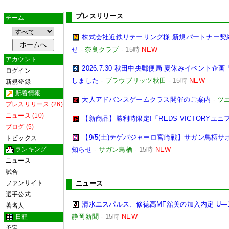
プレスリリース
チーム
株式会社近鉄リテーリング様 新規パートナー契
せ
-
奈良クラブ
-
15時
NEW
アカウント
2026.7.30 秋田中央郵便局 夏休みイベン
ログイン
しました
-
ブラウブリッツ秋田
-
15時
NEW
新規登録
新着情報
大人アドバンスゲームクラス開催のご案内
-
ツ
プレスリリース (26)
ニュース (10)
【新商品】勝利時限定!「REDS VICTORYユニ
ブログ (5)
【9/5(土)テゲバジャーロ宮崎戦】サガン鳥栖
トピックス
ランキング
知らせ
-
サガン鳥栖
-
15時
NEW
ニュース
試合
ファンサイト
ニュース
選手公式
清水エスパルス、修徳高MF舘美の加入内定 U―
著名人
静岡新聞
-
15時
NEW
日程
予定