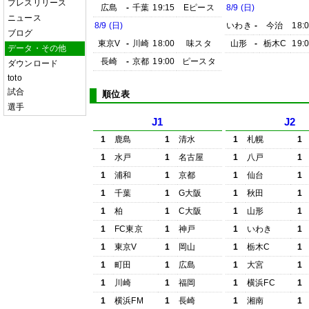
プレスリリース
広島
-
千葉
19:15
Eピース
8/9 (日)
ニュース
8/9 (日)
いわき
-
今治
18:
ブログ
東京V
-
川崎
18:00
味スタ
山形
-
栃木C
19:
データ・その他
長崎
-
京都
19:00
ピースタ
ダウンロード
toto
試合
順位表
選手
J1
J2
1
鹿島
1
清水
1
札幌
1
1
水戸
1
名古屋
1
八戸
1
1
浦和
1
京都
1
仙台
1
1
千葉
1
G大阪
1
秋田
1
1
柏
1
C大阪
1
山形
1
1
FC東京
1
神戸
1
いわき
1
1
東京V
1
岡山
1
栃木C
1
1
町田
1
広島
1
大宮
1
1
川崎
1
福岡
1
横浜FC
1
1
横浜FM
1
長崎
1
湘南
1