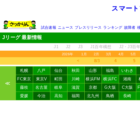
スマート
試合速報
ニュース
プレスリリース
ランキング
故障者
Jリーグ 最新情報
J1
J2
J3
J1百年構想
J2・J3百
2026年
1月
2月
3月
4月
5月
＜
8/3
4
5
札幌
八戸
仙台
秋田
山形
福島
いわき
FC東京
東京V
町田
川崎
横浜FM
横浜FC
湘南
≪
藤枝
名古屋
岐阜
滋賀
京都
G大阪
C大阪
愛媛
今治
高知
福岡
北九州
鳥栖
長崎