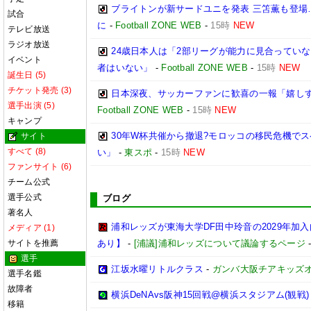
ブライトンが新サードユニを発表 三笘薫も登場
試合
に
-
Football ZONE WEB
-
15時
NEW
テレビ放送
ラジオ放送
24歳日本人は「2部リーグが能力に見合ってい
イベント
者はいない」
-
Football ZONE WEB
-
15時
NEW
誕生日 (5)
チケット発売 (3)
日本深夜、サッカーファンに歓喜の一報「嬉しす
選手出演 (5)
Football ZONE WEB
-
15時
NEW
キャンプ
30年W杯共催から撤退?モロッコの移民危機で
サイト
すべて (8)
い」
-
東スポ
-
15時
NEW
ファンサイト (6)
チーム公式
選手公式
ブログ
著名人
浦和レッズが東海大学DF田中玲音の2029年加
メディア (1)
サイトを推薦
あり】
-
[浦議]浦和レッズについて議論するページ
選手
江坂水曜リトルクラス
-
ガンバ大阪チアキッズ
選手名鑑
故障者
横浜DeNAvs阪神15回戦@横浜スタジアム(観戦)
移籍