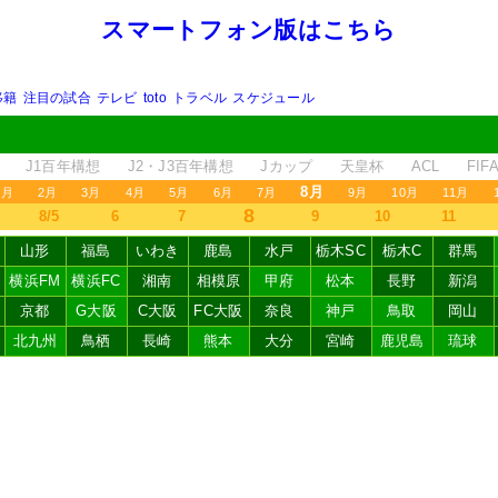
スマートフォン版はこちら
移籍
注目の試合
テレビ
toto
トラベル
スケジュール
J1百年構想
J2・J3百年構想
Jカップ
天皇杯
ACL
FI
8月
1月
2月
3月
4月
5月
6月
7月
9月
10月
11月
8
8/5
6
7
9
10
11
山形
福島
いわき
鹿島
水戸
栃木SC
栃木C
群馬
横浜FM
横浜FC
湘南
相模原
甲府
松本
長野
新潟
京都
G大阪
C大阪
FC大阪
奈良
神戸
鳥取
岡山
北九州
鳥栖
長崎
熊本
大分
宮崎
鹿児島
琉球