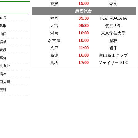
愛媛
19:00
奈良
練習試合
奈良
福岡
09:30
FC延岡AGATA
大宮
09:30
筑波大学
鳥取
湘南
10:00
東京学芸大学
山口
名古屋
10:00
藤枝
讃岐
八戸
11:00
岩手
愛媛
新潟
16:00
富山新庄クラブ
高知
鳥栖
17:00
ジェイリースFC
北九州
熊本
鹿児島
琉球