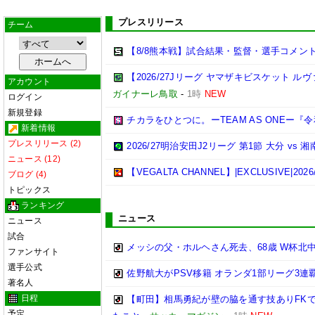
プレスリリース
チーム
【8/8熊本戦】試合結果・監督・選手コメン
【2026/27Jリーグ ヤマザキビスケット ル
アカウント
ガイナーレ鳥取
-
1時
NEW
ログイン
新規登録
チカラをひとつに。ーTEAM AS ONEー
新着情報
プレスリリース (2)
2026/27明治安田J2リーグ 第1節 大分 v
ニュース (12)
【VEGALTA CHANNEL】|EXCLUSIVE
ブログ (4)
トピックス
ランキング
ニュース
ニュース
試合
メッシの父・ホルヘさん死去、68歳 W杯北
ファンサイト
選手公式
佐野航大がPSV移籍 オランダ1部リーグ3連
著名人
日程
【町田】相馬勇紀が壁の脇を通す技ありFK
予定