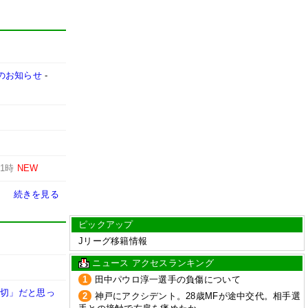
売のお知らせ
-
-
1時
NEW
続きを見る
ピックアップ
Jリーグ移籍情報
ニュース アクセスランキング
1
田中パウロ淳一選手の負傷について
大切」だと思っ
2
神戸にアクシデント。28歳MFが途中交代。相手選