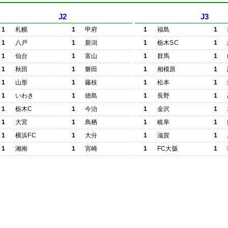
J2
J3
1
札幌
1
甲府
1
福島
1
1
八戸
1
新潟
1
栃木SC
1
1
仙台
1
富山
1
群馬
1
1
秋田
1
磐田
1
相模原
1
1
山形
1
藤枝
1
松本
1
1
いわき
1
徳島
1
長野
1
1
栃木C
1
今治
1
金沢
1
1
大宮
1
鳥栖
1
岐阜
1
1
横浜FC
1
大分
1
滋賀
1
1
湘南
1
宮崎
1
FC大阪
1