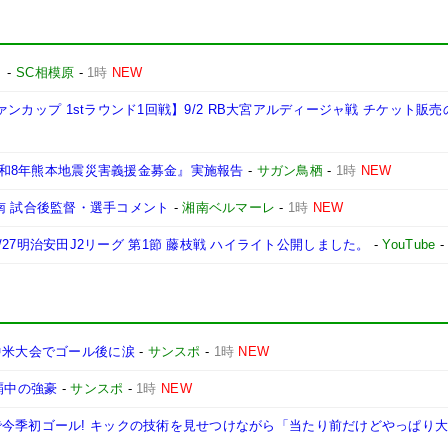
ト
-
SC相模原
-
1時
NEW
ヴァンカップ 1stラウンド1回戦】9/2 RB大宮アルディージャ戦 チケット販
『令和8年熊本地震災害義援金募金』実施報告
-
サガン鳥栖
-
1時
NEW
s 湘南 試合後監督・選手コメント
-
湘南ベルマーレ
-
1時
NEW
|2026/27明治安田J2リーグ 第1節 藤枝戦 ハイライト公開しました。
-
YouTube
中米大会でゴール後に涙
-
サンスポ
-
1時
NEW
覇中の強豪
-
サンスポ
-
1時
NEW
で今季初ゴール! キックの技術を見せつけながら「当たり前だけどやっぱり