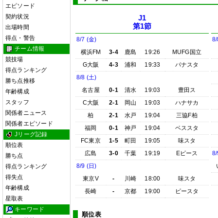
エピソード
契約状況
J1
第1節
出場時間
得点・警告
8/7 (金)
8/
チーム情報
横浜FM
3-4
鹿島
19:26
MUFG国立
競技場
G大阪
4-3
浦和
19:33
パナスタ
得点ランキング
8/8 (土)
勝ち点推移
名古屋
0-1
清水
19:03
豊田ス
年齢構成
スタッフ
C大阪
2-1
岡山
19:03
ハナサカ
関係者ニュース
柏
2-1
水戸
19:04
三協F柏
関係者エピソード
福岡
0-1
神戸
19:04
ベススタ
Jリーグ記録
FC東京
1-5
町田
19:05
味スタ
順位表
広島
3-0
千葉
19:19
Eピース
8/
勝ち点
8/9 (日)
得点ランキング
得失点
東京V
-
川崎
18:00
味スタ
年齢構成
長崎
-
京都
19:00
ピースタ
星取表
キーワード
順位表