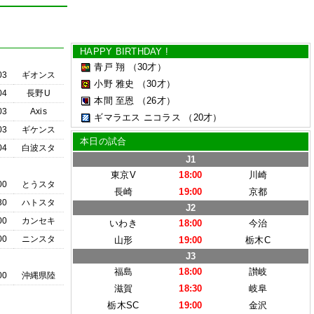
HAPPY BIRTHDAY !
青戸 翔
（30才）
03
ギオンス
小野 雅史
（30才）
04
長野U
本間 至恩
（26才）
03
Axis
ギマラエス ニコラス
（20才）
03
ギケンス
本日の試合
04
白波スタ
J1
東京V
18:00
川崎
00
とうスタ
長崎
19:00
京都
30
ハトスタ
J2
00
カンセキ
いわき
18:00
今治
00
ニンスタ
山形
19:00
栃木C
J3
福島
18:00
讃岐
00
沖縄県陸
滋賀
18:30
岐阜
栃木SC
19:00
金沢