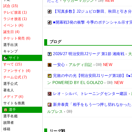
たこと
-
サッカーマガジン
-
1時
NEW
試合 (15)
【写真多数】J2ジュビロ磐田、秋田と引き
テレビ放送 (1)
ラジオ放送 (1)
■開幕戦3発の衝撃 今季のポテンシャル示す完
イベント (4)
誕生日 (4)
チケット発売 (6)
ブログ
選手出演
キャンプ
2026/27 明治安田J2リーグ 第1節 湘南戦
-
大
サイト
すべて (15)
一安心
-
アルディ日記
-
0時
NEW
ファンサイト (4)
完敗の中の光【明治安田J1リーグ第1節】0●
チーム公式 (7)
ン POWERED BY EL GOLAZO
-
0時
NEW
選手公式
著名人
レオ・シルバ、トレーニングセンター建設
-
メディア (4)
サイトを推薦
新井泰貴「相手をもう一つ押し切れなかった
選手
ルプレス
-
0時
選手名鑑
故障者
移籍
リーグ戦