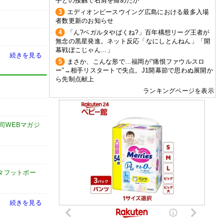
手との接触で右肩を痛めたか
3
エディオンピースウイング広島における最多入場
者数更新のお知らせ
4
「ん?ベガルタやばくね?」百年構想リーグ王者が
無念の黒星発進。ネット反応「なにしとんねん」「開
幕戦ぼこじゃん...」
続きを見る
5
まさか、こんな形で…福岡が“痛恨ファウルスロ
ー”→相手リスタートで失点。J1開幕節で思わぬ展開か
ら先制点献上
ランキングページを表示
謙司WEBマガジ
タフットボー
続きを見る