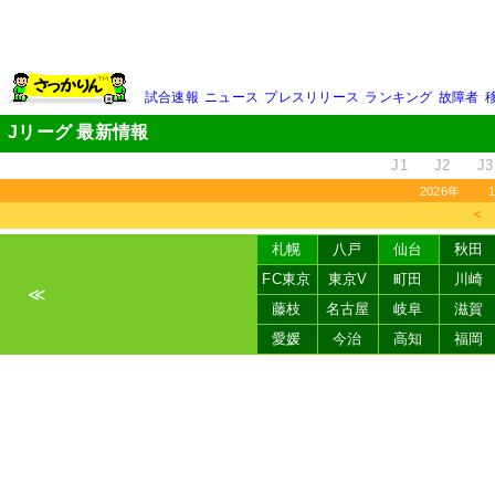
試合速報
ニュース
プレスリリース
ランキング
故障者
Jリーグ 最新情報
J1
J2
J3
2026年
＜
札幌
八戸
仙台
秋田
FC東京
東京V
町田
川崎
≪
藤枝
名古屋
岐阜
滋賀
愛媛
今治
高知
福岡