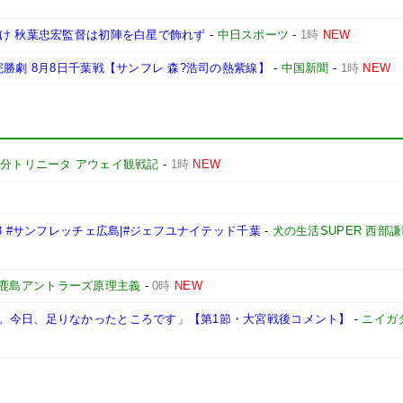
分け 秋葉忠宏監督は初陣を白星で飾れず
-
中日スポーツ
-
1時
NEW
勝劇 8月8日千葉戦【サンフレ 森?浩司の熱紫線】
-
中国新聞
-
1時
NEW
分トリニータ アウェイ観戦記
-
1時
NEW
3 #サンフレッチェ広島|#ジェフユナイテッド千葉
-
犬の生活SUPER 西部
鹿島アントラーズ原理主義
-
0時
NEW
。今日、足りなかったところです」【第1節・大宮戦後コメント】
-
ニイガ