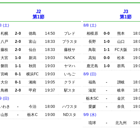
J2
J3
第1節
第1節
8 (土)
8/8 (土)
札幌
2-0
徳島
14:50
プレド
相模原
0-0
熊本
18:
八戸
2-0
富山
18:33
プラスタ
長野
1-0
山口
18:
藤枝
2-0
仙台
18:33
藤枝サ
鳥取
1-1
FC大阪
19:
大宮
1-0
新潟
19:03
NACK
高知
0-0
松本
19:
磐田
1-1
秋田
19:03
ヤマハ
鹿児島
1-0
群馬
19:
宮崎
0-1
横浜FC
19:03
いちご
8/9 (日)
大分
0-1
湘南
19:05
クラド
福島
-
讃岐
18:
鳥栖
2-0
甲府
19:37
駅スタ
滋賀
-
岐阜
18:
9 (日)
栃木SC
-
金沢
19:
いわき
-
今治
18:00
ハワスタ
愛媛
-
奈良
19:
山形
-
栃木C
19:00
NDスタ
9/9 (水)
琉球
-
北九州
19: