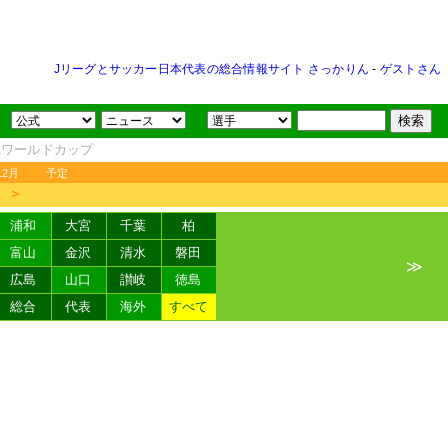
Jリーグとサッカー日本代表の総合情報サイト さっかりん
-
ゲストさん
FAワールドカップ
12月
予定
＞
浦和
大宮
千葉
柏
富山
金沢
清水
磐田
≫
広島
山口
讃岐
徳島
総合
代表
海外
すべて