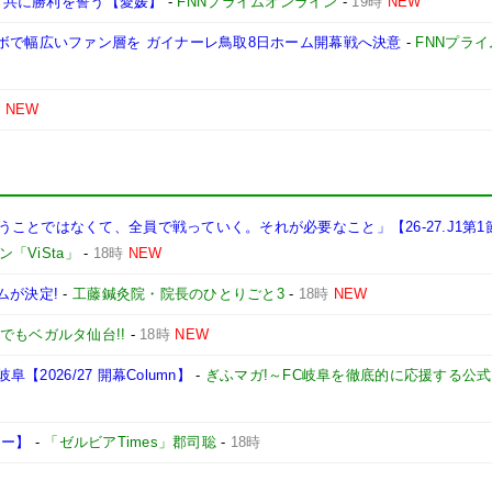
治も共に勝利を誓う【愛媛】
-
FNNプライムオンライン
-
19時
NEW
ボで幅広いファン層を ガイナーレ鳥取8日ホーム開幕戦へ決意
-
FNNプラ
時
NEW
ことではなくて、全員で戦っていく。それが必要なこと」【26-27.J1第1
「ViSta」
-
18時
NEW
ムが決定!
-
工藤鍼灸院・院長のひとりごと3
-
18時
NEW
でもベガルタ仙台!!
-
18時
NEW
【2026/27 開幕Column】
-
ぎふマガ!～FC岐阜を徹底的に応援する公
ュー】
-
「ゼルビアTimes」郡司聡
-
18時