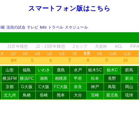
スマートフォン版はこちら
移籍
注目の試合
テレビ
toto
トラベル
スケジュール
J1百年構想
J2・J3百年構想
Jカップ
天皇杯
ACL
FI
8月
1月
2月
3月
4月
5月
6月
7月
9月
10月
11月
7
8/4
5
6
8
9
10
山形
福島
いわき
鹿島
水戸
栃木SC
栃木C
群馬
横浜FM
横浜FC
湘南
相模原
甲府
松本
長野
新潟
京都
G大阪
C大阪
FC大阪
奈良
神戸
鳥取
岡山
北九州
鳥栖
長崎
熊本
大分
宮崎
鹿児島
琉球