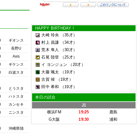
HAPPY BIRTHDAY !
大崎 玲央
（35才）
0
ギオンス
村上 昌謙
（34才）
0
長野U
荒木 隼人
（30才）
0
Axis
石尾 陸登
（25才）
0
ギケンス
イ ヨンジュン
（20才）
大藤 颯太
（19才）
0
白波スタ
古賀 竣
（19才）
田中 希和
（19才）
0
とうスタ
0
ハトスタ
本日の試合
0
カンセキ
J1
横浜FM
19:25
鹿島
0
ニンスタ
G大阪
19:30
浦和
0
沖縄県陸