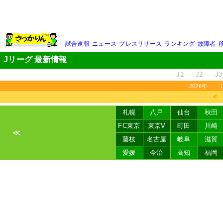
試合速報
ニュース
プレスリリース
ランキング
故障者
Jリーグ 最新情報
J1
J2
J3
2026年
＜
札幌
八戸
仙台
秋田
FC東京
東京V
町田
川崎
≪
藤枝
名古屋
岐阜
滋賀
愛媛
今治
高知
福岡