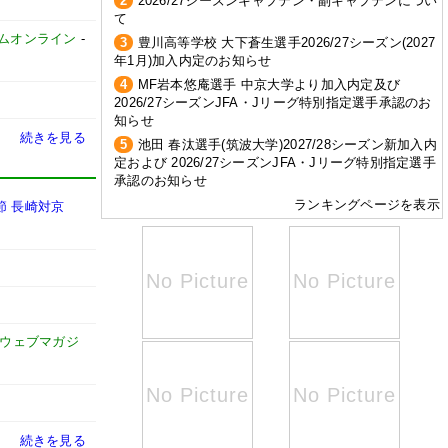
2
2026/27シーズンキャプテン・副キャプテンについ
て
イムオンライン
-
3
豊川高等学校 大下蒼生選手2026/27シーズン(2027
年1月)加入内定のお知らせ
4
MF岩本悠庵選手 中京大学より加入内定及び
2026/27シーズンJFA・Jリーグ特別指定選手承認のお
知らせ
続きを見る
5
池田 春汰選手(筑波大学)2027/28シーズン新加入内
定および 2026/27シーズンJFA・Jリーグ特別指定選手
承認のお知らせ
ランキングページを表示
節 長崎対京
式ウェブマガジ
続きを見る