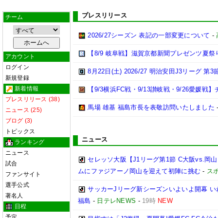
プレスリリース
チーム
2026/27シーズン 表記の一部変更について
-
【8/9 岐阜戦】滋賀京都新聞プレゼンツ夏祭
アカウント
ログイン
8月22日(土) 2026/27 明治安田J3リーグ 
新規登録
新着情報
【9/3横浜FC戦・9/13讃岐戦・9/26愛
プレスリリース (38)
馬場 雄基 福島市長を表敬訪問いたしました
ニュース (25)
ブログ (3)
トピックス
ニュース
ランキング
ニュース
セレッソ大阪【J1リーグ第1節 C大阪vs.
試合
ムにファジアーノ岡山を迎えて初陣に挑む
-
ス
ファンサイト
選手公式
サッカーJリーグ新シーズンいよいよ開幕 い
著名人
福島
-
日テレNEWS
-
19時
NEW
日程
予定