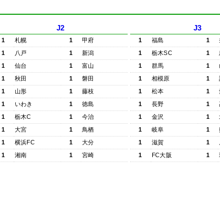
J2
J3
1
札幌
1
甲府
1
福島
1
1
八戸
1
新潟
1
栃木SC
1
1
仙台
1
富山
1
群馬
1
1
秋田
1
磐田
1
相模原
1
1
山形
1
藤枝
1
松本
1
1
いわき
1
徳島
1
長野
1
1
栃木C
1
今治
1
金沢
1
1
大宮
1
鳥栖
1
岐阜
1
1
横浜FC
1
大分
1
滋賀
1
1
湘南
1
宮崎
1
FC大阪
1