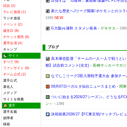
目指すは「J2復帰」夏開幕!愛媛FC FC今
試合 (2)
新たな歴史へJリーグ開幕!ポケモンとのコラ
テレビ放送 (1)
19時
NEW
ラジオ放送
イベント (2)
G大阪vs浦和 スタメン発表
-
ゲキサカ
-
19
誕生日 (8)
チケット発売 (6)
選手出演 (4)
ブログ
キャンプ
サイト
高木琢也監督「チームの一人一人で戦うという
すべて (9)
都】試合前コメント(全文)
-
長崎サッカーマガジン
ファンサイト (6)
チーム公式 (2)
なでしこリーグ2部入替戦予選大会 参加チー
選手公式
08月07日ベガルタ仙台ニュースまとめ
-
関東
著名人
メディア
ついに始まる2026/27シーズン。どうなるFC岐阜
サイトを推薦
ン～
-
18時
選手
選手名鑑
決戦前夜2026/27【FC東京戦/マッチプレビ
故障者
移籍