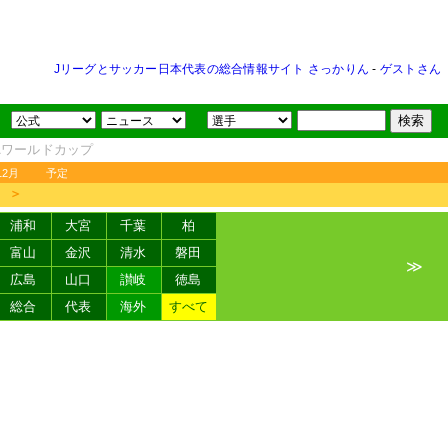
Jリーグとサッカー日本代表の総合情報サイト さっかりん
-
ゲストさん
FAワールドカップ
12月
予定
＞
浦和
大宮
千葉
柏
富山
金沢
清水
磐田
≫
広島
山口
讃岐
徳島
総合
代表
海外
すべて