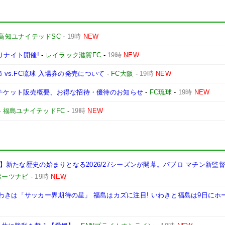
高知ユナイテッドSC
-
19時
NEW
りナイト開催!
-
レイラック滋賀FC
-
19時
NEW
第3節 vs.FC琉球 入場券の発売について
-
FC大阪
-
19時
NEW
媛戦】チケット販売概要、お得な招待・優待のお知らせ
-
FC琉球
-
19時
NEW
-
福島ユナイテッドFC
-
19時
NEW
岡山】新たな歴史の始まりとなる2026/27シーズンが開幕。パブロ マチン新監
ポーツナビ
-
19時
NEW
わきは「サッカー界期待の星」 福島はカズに注目! いわきと福島は9日にホ