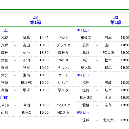
J2
J3
第1節
第1節
8 (土)
8/8 (土)
札幌
-
徳島
14:45
プレド
相模原
-
熊本
18:0
八戸
-
富山
18:30
プラスタ
長野
-
山口
18:0
藤枝
-
仙台
18:30
藤枝サ
鳥取
-
FC大阪
19:0
大宮
-
新潟
19:00
NACK
高知
-
松本
19:0
磐田
-
秋田
19:00
ヤマハ
鹿児島
-
群馬
19:0
大分
-
湘南
19:00
クラド
8/9 (日)
宮崎
-
横浜FC
19:00
いちご
福島
-
讃岐
18:0
鳥栖
-
甲府
19:30
駅スタ
滋賀
-
岐阜
18:3
9 (日)
栃木SC
-
金沢
19:0
いわき
-
今治
18:00
ハワスタ
愛媛
-
奈良
19:0
山形
-
栃木C
19:00
NDスタ
9/9 (水)
琉球
-
北九州
19:0