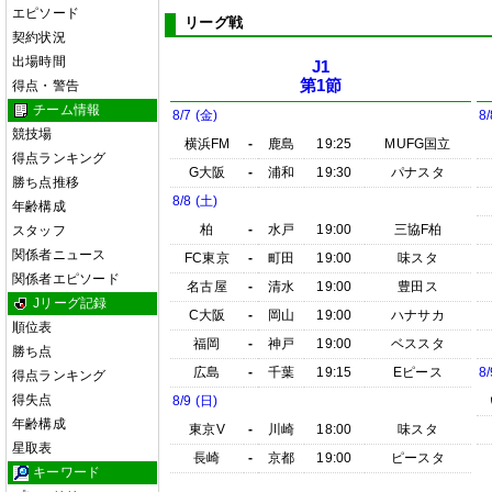
エピソード
リーグ戦
契約状況
出場時間
J1
第1節
得点・警告
チーム情報
8/7 (金)
8/
競技場
横浜FM
-
鹿島
19:25
MUFG国立
得点ランキング
G大阪
-
浦和
19:30
パナスタ
勝ち点推移
8/8 (土)
年齢構成
柏
-
水戸
19:00
三協F柏
スタッフ
関係者ニュース
FC東京
-
町田
19:00
味スタ
関係者エピソード
名古屋
-
清水
19:00
豊田ス
Jリーグ記録
C大阪
-
岡山
19:00
ハナサカ
順位表
福岡
-
神戸
19:00
ベススタ
勝ち点
広島
-
千葉
19:15
Eピース
8/
得点ランキング
得失点
8/9 (日)
年齢構成
東京V
-
川崎
18:00
味スタ
星取表
長崎
-
京都
19:00
ピースタ
キーワード