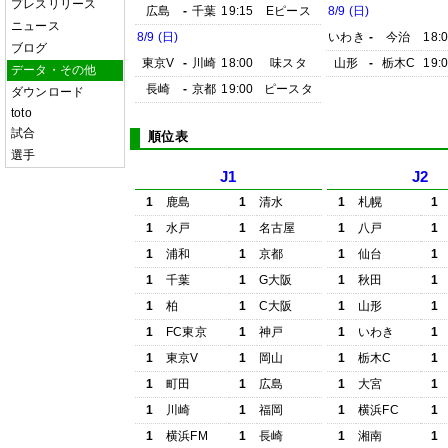
プレスリリース
広島
-
千葉
19:15
Eピース
8/9 (日)
ニュース
8/9 (日)
いわき
-
今治
18:
ブログ
東京V
-
川崎
18:00
味スタ
山形
-
栃木C
19:
データ・その他
長崎
-
京都
19:00
ピースタ
ダウンロード
toto
試合
順位表
選手
J1
J2
1
鹿島
1
清水
1
札幌
1
1
水戸
1
名古屋
1
八戸
1
1
浦和
1
京都
1
仙台
1
1
千葉
1
G大阪
1
秋田
1
1
柏
1
C大阪
1
山形
1
1
FC東京
1
神戸
1
いわき
1
1
東京V
1
岡山
1
栃木C
1
1
町田
1
広島
1
大宮
1
1
川崎
1
福岡
1
横浜FC
1
1
横浜FM
1
長崎
1
湘南
1