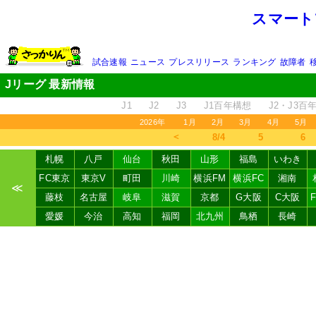
スマート
試合速報
ニュース
プレスリリース
ランキング
故障者
Jリーグ 最新情報
J1
J2
J3
J1百年構想
J2・J3百
2026年
1月
2月
3月
4月
5月
＜
8/4
5
6
札幌
八戸
仙台
秋田
山形
福島
いわき
FC東京
東京V
町田
川崎
横浜FM
横浜FC
湘南
≪
藤枝
名古屋
岐阜
滋賀
京都
G大阪
C大阪
愛媛
今治
高知
福岡
北九州
鳥栖
長崎