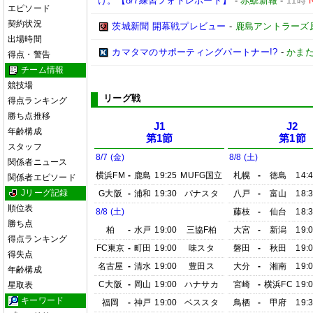
け。【8/7練習フォトレポート】
-
赤鯱新報
-
11時
エピソード
契約状況
茨城新聞 開幕戦プレビュー
-
鹿島アントラーズ
出場時間
カマタマのサポーティングパートナー!?
-
かまた
得点・警告
チーム情報
競技場
リーグ戦
得点ランキング
勝ち点推移
J1
J2
年齢構成
第1節
第1節
スタッフ
8/7 (金)
8/8 (土)
関係者ニュース
横浜FM
-
鹿島
19:25
MUFG国立
札幌
-
徳島
14:
関係者エピソード
Jリーグ記録
G大阪
-
浦和
19:30
パナスタ
八戸
-
富山
18:
順位表
8/8 (土)
藤枝
-
仙台
18:
勝ち点
柏
-
水戸
19:00
三協F柏
大宮
-
新潟
19:
得点ランキング
FC東京
-
町田
19:00
味スタ
磐田
-
秋田
19:
得失点
名古屋
-
清水
19:00
豊田ス
大分
-
湘南
19:
年齢構成
C大阪
-
岡山
19:00
ハナサカ
宮崎
-
横浜FC
19:
星取表
キーワード
福岡
-
神戸
19:00
ベススタ
鳥栖
-
甲府
19: