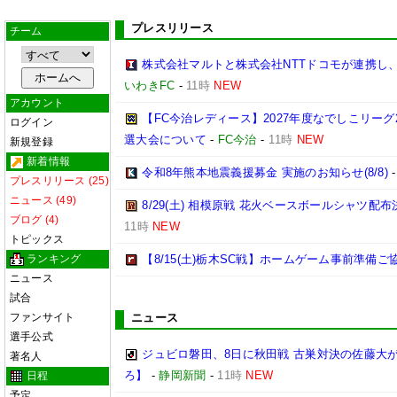
プレスリリース
チーム
株式会社マルトと株式会社NTTドコモが連携し
いわきFC
-
11時
NEW
アカウント
【FC今治レディース】2027年度なでしこリー
ログイン
選大会について
-
FC今治
-
11時
NEW
新規登録
新着情報
令和8年熊本地震義援募金 実施のお知らせ(8/8)
プレスリリース (25)
ニュース (49)
8/29(土) 相模原戦 花火ベースボールシャツ配布決
ブログ (4)
11時
NEW
トピックス
ランキング
【8/15(土)栃木SC戦】ホームゲーム事前準備
ニュース
試合
ファンサイト
ニュース
選手公式
ジュビロ磐田、8日に秋田戦 古巣対決の佐藤大
著名人
ろ】
-
静岡新聞
-
11時
NEW
日程
予定