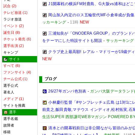
J1開幕戦の横浜FM対鹿島、G大阪vs浦和はどこ
試合 (2)
テレビ放送 (1)
岡山加入内定のロス五輪世代MF小倉幸成が負傷
ラジオ放送
ッカーキング
-
11時
NEW
イベント (2)
誕生日 (8)
三浦知良が「ONODERA GROUP」のブラン
チケット発売 (6)
をテーマにした特設サイトも開設
-
サッカーキング
選手出演 (2)
クラブ史上最高額! レアル・マドリーが19歳デ
キャンプ
NEW
サイト
すべて (6)
ファンサイト (4)
ブログ
チーム公式 (1)
選手公式
26/27年ガンバ色別表
-
ガンバ大阪データランド(GAM
著名人
メディア (1)
小林慶行監督「#サンフレッチェ広島 は1対1
サイトを推薦
前貴之,飯田貴敬,マテウス インディオ,松村拓実,石尾陸
選手
生活SUPER 西部謙司WEBマガジン POWERED BY 
選手名鑑
故障者
清水との開幕戦前日は非公開ながら冒頭のみが
移籍