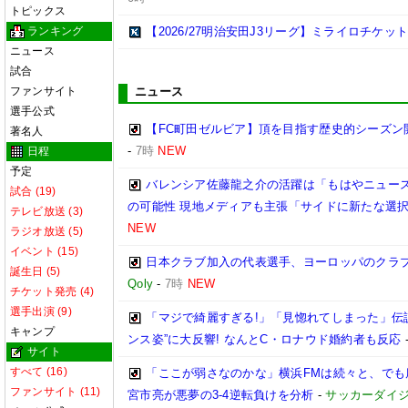
トピックス
ランキング
【2026/27明治安田J3リーグ】ミライロチケ
ニュース
試合
ファンサイト
ニュース
選手公式
【FC町田ゼルビア】頂を目指す歴史的シーズン
著名人
-
7時
NEW
日程
予定
バレンシア佐藤龍之介の活躍は「もはやニュース
試合 (19)
の可能性 現地メディアも主張「サイドに新たな選
テレビ放送 (3)
NEW
ラジオ放送 (5)
イベント (15)
日本クラブ加入の代表選手、ヨーロッパのクラ
誕生日 (5)
Qoly
-
7時
NEW
チケット発売 (4)
選手出演 (9)
「マジで綺麗すぎる!」「見惚れてしまった」伝
キャンプ
ンス姿”に大反響! なんとC・ロナウド婚約者も反応
サイト
すべて (16)
「ここが弱さなのかな」横浜FMは続々と、でも
ファンサイト (11)
宮市亮が悪夢の3-4逆転負けを分析
-
サッカーダイジ