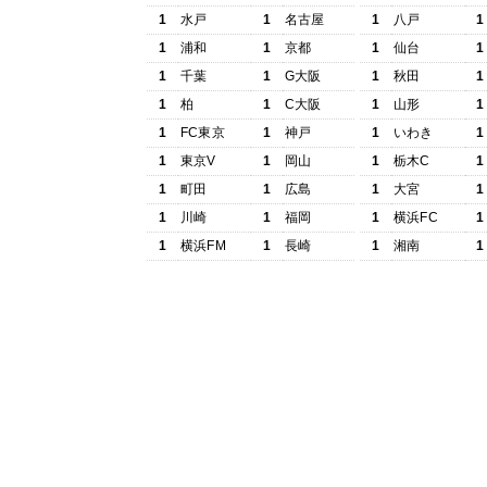
1
水戸
1
名古屋
1
八戸
1
1
浦和
1
京都
1
仙台
1
1
千葉
1
G大阪
1
秋田
1
1
柏
1
C大阪
1
山形
1
1
FC東京
1
神戸
1
いわき
1
1
東京V
1
岡山
1
栃木C
1
1
町田
1
広島
1
大宮
1
1
川崎
1
福岡
1
横浜FC
1
1
横浜FM
1
長崎
1
湘南
1