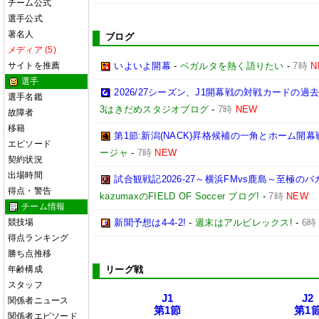
チーム公式
選手公式
著名人
ブログ
メディア (5)
サイトを推薦
いよいよ開幕
-
ベガルタを熱く語りたい
-
7時
N
選手
2026/27シーズン、J1開幕戦の対戦カードの
選手名鑑
3はきだめスタジオブログ
-
7時
NEW
故障者
移籍
第1節:新潟(NACK)昇格候補の一角とホーム開幕
エピソード
ージャ
-
7時
NEW
契約状況
出場時間
試合観戦記2026-27～横浜FMvs鹿島～至極
得点・警告
kazumaxのFIELD OF Soccer ブログ!
-
7時
NEW
チーム情報
競技場
新聞予想は4-4-2!
-
週末はアルビレックス!
-
6時
得点ランキング
勝ち点推移
年齢構成
リーグ戦
スタッフ
J1
J2
関係者ニュース
第1節
第1
関係者エピソード