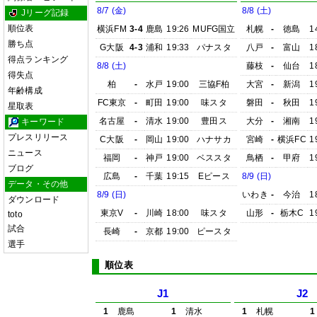
8/7 (金)
8/8 (土)
Jリーグ記録
順位表
横浜FM
3-4
鹿島
19:26
MUFG国立
札幌
-
徳島
1
勝ち点
G大阪
4-3
浦和
19:33
パナスタ
八戸
-
富山
1
得点ランキング
8/8 (土)
藤枝
-
仙台
1
得失点
柏
-
水戸
19:00
三協F柏
大宮
-
新潟
1
年齢構成
FC東京
-
町田
19:00
味スタ
磐田
-
秋田
1
星取表
名古屋
-
清水
19:00
豊田ス
大分
-
湘南
1
キーワード
プレスリリース
C大阪
-
岡山
19:00
ハナサカ
宮崎
-
横浜FC
1
ニュース
福岡
-
神戸
19:00
ベススタ
鳥栖
-
甲府
1
ブログ
広島
-
千葉
19:15
Eピース
8/9 (日)
データ・その他
8/9 (日)
いわき
-
今治
1
ダウンロード
東京V
-
川崎
18:00
味スタ
山形
-
栃木C
1
toto
試合
長崎
-
京都
19:00
ピースタ
選手
順位表
J1
J2
1
鹿島
1
清水
1
札幌
1