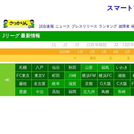
スマート
試合速報
ニュース
プレスリリース
ランキング
故障者
Jリーグ 最新情報
J1
J2
J3
J1百年構想
J2・J3百
2026年
1月
2月
3月
4月
5月
＜
8/4
5
6
札幌
八戸
仙台
秋田
山形
福島
いわき
FC東京
東京V
町田
川崎
横浜FM
横浜FC
湘南
≪
藤枝
名古屋
岐阜
滋賀
京都
G大阪
C大阪
愛媛
今治
高知
福岡
北九州
鳥栖
長崎