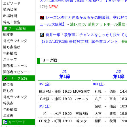
ズンは最高峰の舞台で残留・定着へ」【HHレポー
エピソード
17時
NEW
契約状況
出場時間
シーズン移行と伸るか反るかの開幕戦、交代枠
得点・警告
ュー/G大阪戦】
-
浦レポ by 浦和フットボール通信
チーム情報
競技場
新井一耀「攻撃陣にチャンスをしっかり決めて
得点ランキング
【26-27.J1第1節 長崎対京都】試合前コメント
-
長
勝ち点推移
年齢構成
スタッフ
リーグ戦
関係者ニュース
J1
J2
関係者エピソード
第1節
第1節
Jリーグ記録
8/7 (金)
8/8 (土)
順位表
勝ち点
横浜FM
-
鹿島
19:25
MUFG国立
札幌
-
徳島
14:
得点ランキング
G大阪
-
浦和
19:30
パナスタ
八戸
-
富山
18:
得失点
8/8 (土)
藤枝
-
仙台
18:
年齢構成
柏
-
水戸
19:00
三協F柏
大宮
-
新潟
19:
星取表
FC東京
-
町田
19:00
味スタ
磐田
-
秋田
19:
キーワード