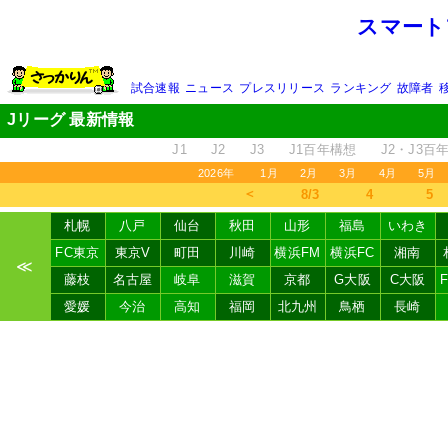
スマート
試合速報
ニュース
プレスリリース
ランキング
故障者
Jリーグ 最新情報
J1
J2
J3
J1百年構想
J2・J3百
2026年
1月
2月
3月
4月
5月
＜
8/3
4
5
札幌
八戸
仙台
秋田
山形
福島
いわき
FC東京
東京V
町田
川崎
横浜FM
横浜FC
湘南
≪
藤枝
名古屋
岐阜
滋賀
京都
G大阪
C大阪
愛媛
今治
高知
福岡
北九州
鳥栖
長崎