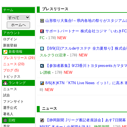
プレスリリース
チーム
山形祭り大集合!～県内各地の祭りがスタジアム
サポートパートナー 株式会社コジマ「いわきF
アカウント
FC
-
17時
NEW
ログイン
新規登録
【8/9(日)アスルdeサステナ 全力夏祭り】株
新着情報
スルクラロ沼津
-
17時
NEW
プレスリリース (29)
ニュース (20)
【参加者募集】9/23香川トヨタpresentsカマ
ブログ (5)
レ讃岐
-
17時
NEW
トピックス
ランキング
8/6(木)KTN「KTN Live News イット!」に高木
ニュース
時
NEW
試合
ファンサイト
選手公式
ニュース
著名人
【静岡新聞 Jリーグ番記者座談会】あす7日開幕
日程
予定
MYFC 各チームの展望を語る!
-
静岡新聞
-
17時
N