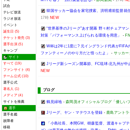
試合
韓国サッカー協会を家宅捜索、洪明甫前監督就
テレビ放送
17時
NEW
ラジオ放送
イベント
“世界基準のJリーグ”あす開幕 野々村チェアマン
誕生日 (5)
対策「パフォーマンス上げられる環境を用意」
-
F
チケット発売 (3)
選手出演 (5)
W杯は2年に1度に? 元イングランド代表がFI
キャンプ
ファンティーノのやり方だと悟ったよ」
-
サッカー
サイト
すべて (19)
Jリーグ新シーズン開幕節、FC琉球-北九州が中止
ファンサイト (4)
NEW
チーム公式 (10)
選手公式
著名人 (1)
ブログ
メディア (4)
サイトを推薦
鶴見緑地
-
森岡茂オフィシャルブログ「優しいブログ」
選手
Jリーグ、ヤン・マテウスを登録
-
鹿島アントラ
選手名鑑
故障者
「小島社長、本間GM、樹森監督、渡邉キャプテン
移籍