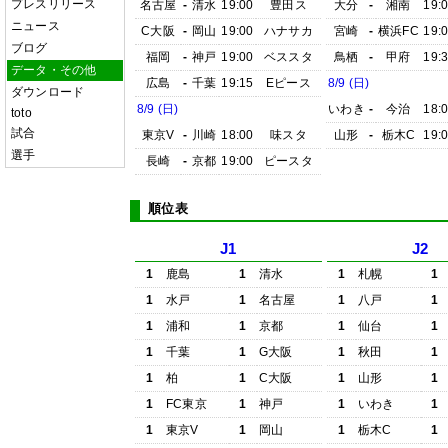
プレスリリース
名古屋
-
清水
19:00
豊田ス
大分
-
湘南
19:
ニュース
C大阪
-
岡山
19:00
ハナサカ
宮崎
-
横浜FC
19:
ブログ
福岡
-
神戸
19:00
ベススタ
鳥栖
-
甲府
19:
データ・その他
広島
-
千葉
19:15
Eピース
8/9 (日)
ダウンロード
8/9 (日)
いわき
-
今治
18:
toto
試合
東京V
-
川崎
18:00
味スタ
山形
-
栃木C
19:
選手
長崎
-
京都
19:00
ピースタ
順位表
J1
J2
1
鹿島
1
清水
1
札幌
1
1
水戸
1
名古屋
1
八戸
1
1
浦和
1
京都
1
仙台
1
1
千葉
1
G大阪
1
秋田
1
1
柏
1
C大阪
1
山形
1
1
FC東京
1
神戸
1
いわき
1
1
東京V
1
岡山
1
栃木C
1