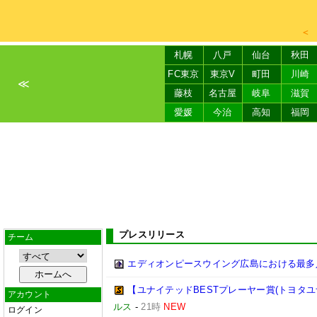
＜
札幌
八戸
仙台
秋田
FC東京
東京V
町田
川崎
≪
藤枝
名古屋
岐阜
滋賀
愛媛
今治
高知
福岡
プレスリリース
チーム
エディオンピースウイング広島における最多
【ユナイテッドBESTプレーヤー賞(トヨタユナイ
アカウント
ルス
-
21時
NEW
ログイン