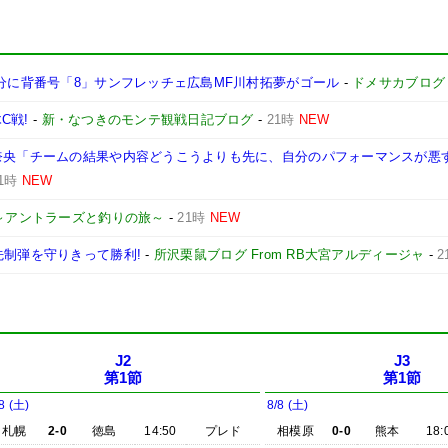
」分に背番号「8」サンフレッチェ広島MF川村拓夢がゴール
-
ドメサカブログ
C戦!
-
新・なつきのモンテ観戦日記ブログ
-
21時
NEW
田奈央「チームの結果や内容どうこうよりも先に、自分のパフォーマンスが悪
1時
NEW
～アントラーズと釣りの旅～
-
21時
NEW
先制弾を守りきって勝利!
-
所沢栗鼠ブログ From RB大宮アルディージャ
-
2
J2
J3
第1節
第1節
8 (土)
8/8 (土)
札幌
2-0
徳島
14:50
プレド
相模原
0-0
熊本
18: