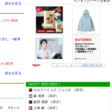
ランキングページを表示
続きを見る
-
21時
NEW
すぎた」+柳澤
1時
NEW
続きを見る
HAPPY BIRTHDAY !
カルリーニョス ジュニオ
（32才）
森 侑里
（26才）
森田 晃樹
（26才）
03
ギオンス
上林 豪
（24才）