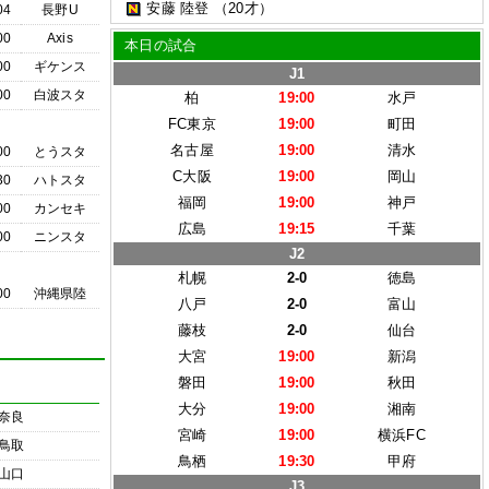
安藤 陸登
（20才）
04
長野U
00
Axis
本日の試合
00
ギケンス
J1
00
白波スタ
柏
19:00
水戸
FC東京
19:00
町田
名古屋
19:00
清水
00
とうスタ
C大阪
19:00
岡山
30
ハトスタ
福岡
19:00
神戸
00
カンセキ
広島
19:15
千葉
00
ニンスタ
J2
札幌
2-0
徳島
00
沖縄県陸
八戸
2-0
富山
藤枝
2-0
仙台
大宮
19:00
新潟
磐田
19:00
秋田
大分
19:00
湘南
奈良
宮崎
19:00
横浜FC
鳥取
鳥栖
19:30
甲府
山口
J3