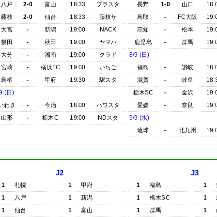
八戸
2-0
富山
18:33
プラスタ
長野
1-0
山口
18:
藤枝
2-0
仙台
18:33
藤枝サ
鳥取
-
FC大阪
19:
大宮
-
新潟
19:00
NACK
高知
-
松本
19:
磐田
-
秋田
19:00
ヤマハ
鹿児島
-
群馬
19:
大分
-
湘南
19:00
クラド
8/9 (日)
宮崎
-
横浜FC
19:00
いちご
福島
-
讃岐
18:
鳥栖
-
甲府
19:30
駅スタ
滋賀
-
岐阜
18:
9 (日)
栃木SC
-
金沢
19:
いわき
-
今治
18:00
ハワスタ
愛媛
-
奈良
19:
山形
-
栃木C
19:00
NDスタ
9/9 (水)
琉球
-
北九州
19:
J2
J3
1
札幌
1
甲府
1
福島
1
1
八戸
1
新潟
1
栃木SC
1
1
仙台
1
富山
1
群馬
1