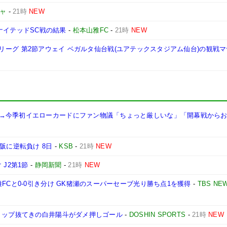
ャ
-
21時
NEW
知ユナイテッドSC戦の結果
-
松本山雅FC
-
21時
NEW
安田J2リーグ 第2節アウェイ ベガルタ仙台戦(ユアテックスタジアム仙台)の観戦
→今季初イエローカードにファン物議「ちょっと厳しいな」「開幕戦から
阪に逆転負け 8日
-
KSB
-
21時
NEW
J2第1節
-
静岡新聞
-
21時
NEW
FCと0-0引き分け GK猪瀬のスーパーセーブ光り勝ち点1を獲得
-
TBS NEW
トップ抜てきの白井陽斗がダメ押しゴール
-
DOSHIN SPORTS
-
21時
NEW