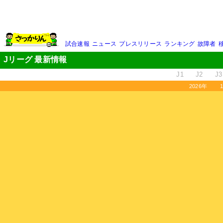
試合速報
ニュース
プレスリリース
ランキング
故障者
Jリーグ 最新情報
J1
J2
J3
2026年