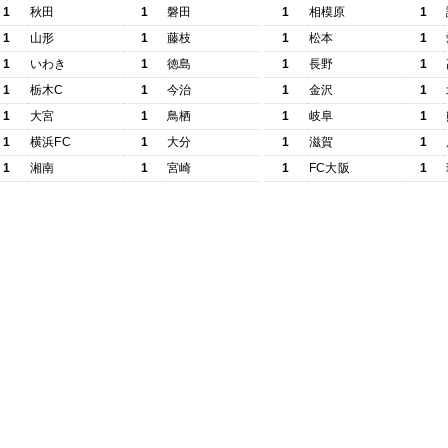
1
秋田
1
磐田
1
相模原
1
1
山形
1
藤枝
1
松本
1
1
いわき
1
徳島
1
長野
1
1
栃木C
1
今治
1
金沢
1
1
大宮
1
鳥栖
1
岐阜
1
1
横浜FC
1
大分
1
滋賀
1
1
湘南
1
宮崎
1
FC大阪
1