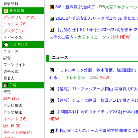
新規登録
8/8・新潟戦 試合終了
-
RB大宮アルディージ
新着情報
プレスリリース (5)
2026/27 明治安田J3リーグ 第1節 vs 高
ニュース (78)
【お知らせ】8月15日(土)2026/27明治
ブログ (11)
ス等のご案内
-
大分トリニータ
-
21時
NEW
トピックス
ランキング
ニュース
ニュース
試合
ファンサイト
「ミドルキック炸裂」鈴木優磨、強烈腹蹴り
選手公式
れる」
-
テレビ朝日
-
21時
NEW
著名人
日程
【速報】J1・ファジアーノ岡山 開幕戦でC大
予定
試合 (19)
【速報】ジュビロ磐田、秋田と1-1で引き分け 
テレビ放送
【J3開幕戦】高知ユナイテッドSCは松本山雅
ラジオ放送
イベント (16)
NEW
誕生日 (5)
札幌が5年ぶりのホーム開幕戦で快勝発進 2
チケット発売 (4)