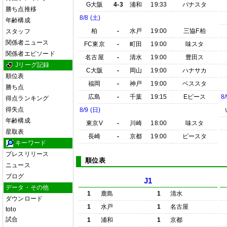
G大阪
4-3
浦和
19:33
パナスタ
勝ち点推移
8/8 (土)
年齢構成
柏
-
水戸
19:00
三協F柏
スタッフ
関係者ニュース
FC東京
-
町田
19:00
味スタ
関係者エピソード
名古屋
-
清水
19:00
豊田ス
Jリーグ記録
C大阪
-
岡山
19:00
ハナサカ
順位表
福岡
-
神戸
19:00
ベススタ
勝ち点
広島
-
千葉
19:15
Eピース
8/
得点ランキング
得失点
8/9 (日)
年齢構成
東京V
-
川崎
18:00
味スタ
星取表
長崎
-
京都
19:00
ピースタ
キーワード
プレスリリース
順位表
ニュース
ブログ
J1
データ・その他
1
鹿島
1
清水
ダウンロード
1
水戸
1
名古屋
toto
試合
1
浦和
1
京都