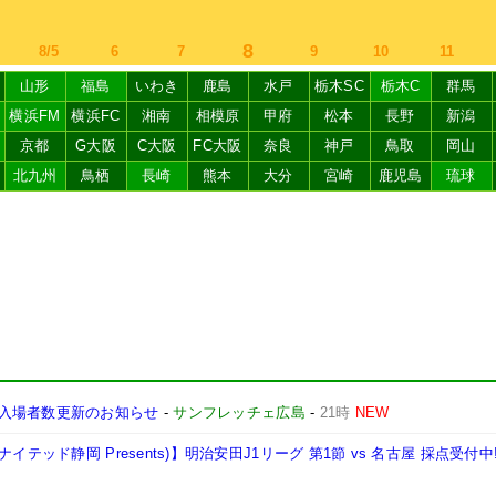
8
8/5
6
7
9
10
11
山形
福島
いわき
鹿島
水戸
栃木SC
栃木C
群馬
横浜FM
横浜FC
湘南
相模原
甲府
松本
長野
新潟
京都
G大阪
C大阪
FC大阪
奈良
神戸
鳥取
岡山
北九州
鳥栖
長崎
熊本
大分
宮崎
鹿児島
琉球
入場者数更新のお知らせ
-
サンフレッチェ広島
-
21時
NEW
テッド静岡 Presents)】明治安田J1リーグ 第1節 vs 名古屋 採点受付中