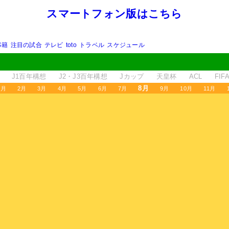
スマートフォン版はこちら
移籍
注目の試合
テレビ
toto
トラベル
スケジュール
J1百年構想
J2・J3百年構想
Jカップ
天皇杯
ACL
FI
8月
1月
2月
3月
4月
5月
6月
7月
9月
10月
11月