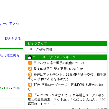
マナー、アクセ
続きを見る
ピックアップ
Jリーグ移籍情報
お祖母様に怒ら
ニュース アクセスランキング
1
田中パウロ淳一選手の負傷について
2
長友佑都選手 契約更新のお知らせ
3
神戸にアクシデント。28歳MFが途中交代。相手選
手との接触で右肩を痛めたか
4
TRM 房総ローヴァーズ木更津FC戦 結果のお知ら
S DIG
-
21時
せ
5
「ん?ベガルタやばくね?」百年構想リーグ王者が
無念の黒星発進。ネット反応「なにしとんねん」「開
幕戦ぼこじゃん...」