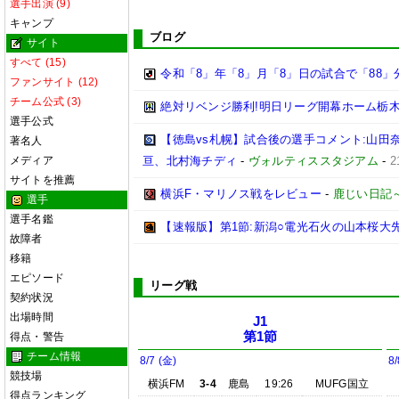
選手出演 (9)
キャンプ
ブログ
サイト
すべて (15)
令和「8」年「8」月「8」日の試合で「88
ファンサイト (12)
チーム公式 (3)
絶対リベンジ勝利!明日リーグ開幕ホーム栃木
選手公式
【徳島vs札幌】試合後の選手コメント:山
著名人
メディア
亘、北村海チディ
-
ヴォルティススタジアム
-
2
サイトを推薦
横浜F・マリノス戦をレビュー
-
鹿じい日記
選手
選手名鑑
【速報版】第1節:新潟○電光石火の山本桜大
故障者
移籍
エピソード
リーグ戦
契約状況
出場時間
J1
第1節
得点・警告
チーム情報
8/7 (金)
8/
競技場
横浜FM
3-4
鹿島
19:26
MUFG国立
得点ランキング