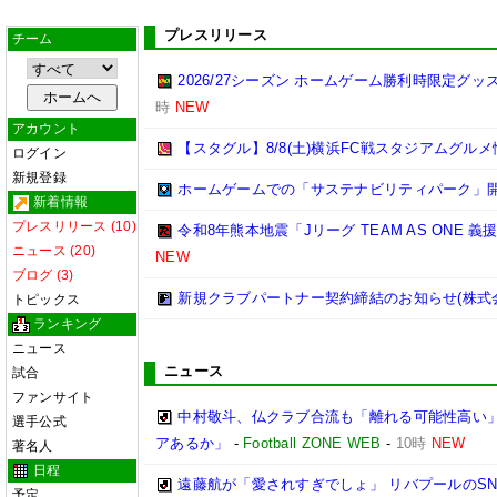
プレスリリース
チーム
2026/27シーズン ホームゲーム勝利時限定グ
時
NEW
アカウント
【スタグル】8/8(土)横浜FC戦スタジアムグルメ
ログイン
新規登録
ホームゲームでの「サステナビリティパーク」
新着情報
プレスリリース (10)
令和8年熊本地震「Jリーグ TEAM AS ONE
ニュース (20)
NEW
ブログ (3)
新規クラブパートナー契約締結のお知らせ(株式
トピックス
ランキング
ニュース
ニュース
試合
ファンサイト
中村敬斗、仏クラブ合流も「離れる可能性高い」
選手公式
アあるか」
-
Football ZONE WEB
-
10時
NEW
著名人
日程
遠藤航が「愛されすぎでしょ」 リバプールのS
予定