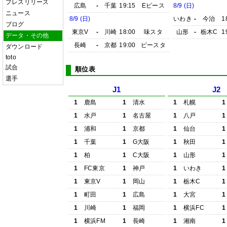
プレスリリース
広島
-
千葉
19:15
Eピース
8/9 (日)
ニュース
8/9 (日)
いわき
-
今治
1
ブログ
東京V
-
川崎
18:00
味スタ
山形
-
栃木C
1
データ・その他
長崎
-
京都
19:00
ピースタ
ダウンロード
toto
試合
順位表
選手
J1
J2
1
鹿島
1
清水
1
札幌
1
1
水戸
1
名古屋
1
八戸
1
1
浦和
1
京都
1
仙台
1
1
千葉
1
G大阪
1
秋田
1
1
柏
1
C大阪
1
山形
1
1
FC東京
1
神戸
1
いわき
1
1
東京V
1
岡山
1
栃木C
1
1
町田
1
広島
1
大宮
1
1
川崎
1
福岡
1
横浜FC
1
1
横浜FM
1
長崎
1
湘南
1