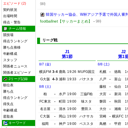
エピソード (2)
9時
契約状況
韓国サッカー協会、W杯アジア予選で外国人審
出場時間
footballnet【サッカーまとめ】
-
9時
得点・警告
チーム情報
競技場
リーグ戦
得点ランキング
勝ち点推移
J1
J2
年齢構成
第1節
第1
スタッフ
8/7 (金)
8/8 (土)
関係者ニュース
横浜FM
3-4
鹿島
19:26
MUFG国立
札幌
-
徳島
1
関係者エピソード
Jリーグ記録
G大阪
4-3
浦和
19:33
パナスタ
八戸
-
富山
1
順位表
8/8 (土)
藤枝
-
仙台
1
勝ち点
柏
-
水戸
19:00
三協F柏
大宮
-
新潟
1
得点ランキング
FC東京
-
町田
19:00
味スタ
磐田
-
秋田
1
得失点
名古屋
-
清水
19:00
豊田ス
大分
-
湘南
1
年齢構成
C大阪
-
岡山
19:00
ハナサカ
宮崎
-
横浜FC
1
星取表
キーワード
福岡
-
神戸
19:00
ベススタ
鳥栖
-
甲府
1