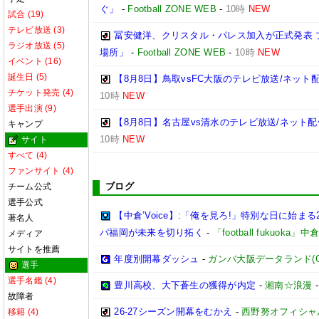
ぐ」
-
Football ZONE WEB
-
10時
NEW
試合 (19)
テレビ放送 (3)
冨安健洋、クリスタル・パレス加入が正式発表 
ラジオ放送 (5)
場所」
-
Football ZONE WEB
-
10時
NEW
イベント (16)
誕生日 (5)
【8月8日】鳥取vsFC大阪のテレビ放送/ネット
チケット発売 (4)
10時
NEW
選手出演 (9)
【8月8日】名古屋vs清水のテレビ放送/ネット配
キャンプ
10時
NEW
サイト
すべて (4)
ファンサイト (4)
ブログ
チーム公式
選手公式
【中倉’Voice】:「俺を見ろ!」特別な日に始まる
著名人
パ福岡が未来を切り拓く
-
「football fukuoka」
メディア
サイトを推薦
年度別開幕ダッシュ
-
ガンバ大阪データランド(GAMB
選手
選手名鑑 (4)
豊川高校、大下蒼生の獲得が内定
-
湘南☆浪漫
故障者
26-27シーズン開幕をむかえ
-
西野努オフィシャルブ
移籍 (4)