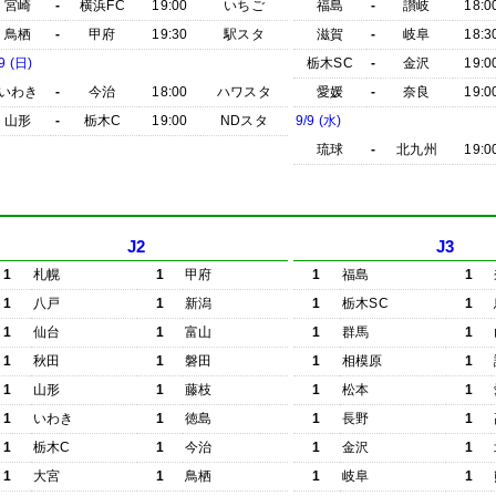
宮崎
-
横浜FC
19:00
いちご
福島
-
讃岐
18:0
鳥栖
-
甲府
19:30
駅スタ
滋賀
-
岐阜
18:3
9 (日)
栃木SC
-
金沢
19:0
いわき
-
今治
18:00
ハワスタ
愛媛
-
奈良
19:0
山形
-
栃木C
19:00
NDスタ
9/9 (水)
琉球
-
北九州
19:0
J2
J3
1
札幌
1
甲府
1
福島
1
1
八戸
1
新潟
1
栃木SC
1
1
仙台
1
富山
1
群馬
1
1
秋田
1
磐田
1
相模原
1
1
山形
1
藤枝
1
松本
1
1
いわき
1
徳島
1
長野
1
1
栃木C
1
今治
1
金沢
1
1
大宮
1
鳥栖
1
岐阜
1