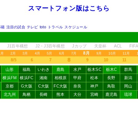
スマートフォン版はこちら
移籍
注目の試合
テレビ
toto
トラベル
スケジュール
J1百年構想
J2・J3百年構想
Jカップ
天皇杯
ACL
FI
8月
1月
2月
3月
4月
5月
6月
7月
9月
10月
11月
8
8/5
6
7
9
10
11
山形
福島
いわき
鹿島
水戸
栃木SC
栃木C
群馬
横浜FM
横浜FC
湘南
相模原
甲府
松本
長野
新潟
京都
G大阪
C大阪
FC大阪
奈良
神戸
鳥取
岡山
北九州
鳥栖
長崎
熊本
大分
宮崎
鹿児島
琉球