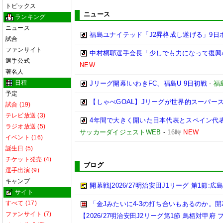
トピックス
ニュース
ランキング
ニュース
福島ユナイテッド「J2昇格成し遂げる」9日
試合
ファンサイト
中村桐耶選手会長「少しでも力になって復興
選手公式
NEW
著名人
日程
Jリーグ開幕!いわきFC、福島U 9日初戦
-
福
予定
【しゃべGOAL】Jリーグが世界的スーパー
試合 (19)
テレビ放送 (3)
4年間で大きく開いた日本代表とスペイン代
ラジオ放送 (5)
サッカーダイジェストWEB
-
16時
NEW
イベント (16)
誕生日 (5)
チケット発売 (4)
ブログ
選手出演 (9)
キャンプ
開幕戦[2026/27明治安田J1リーグ 第1節:広
サイト
すべて (17)
「金Jみたいに4-3の打ち合いもあるのか
ファンサイト (7)
【2026/27明治安田J2リーグ第1節 鳥栖対甲府