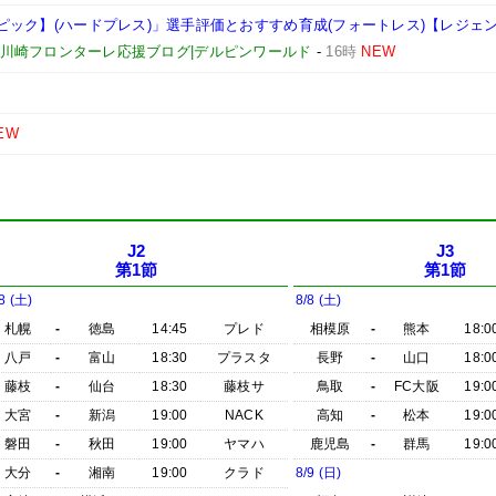
【エピック】(ハードプレス)」選手評価とおすすめ育成(フォートレス)【レジェ
026)&川崎フロンターレ応援ブログ|デルピンワールド
-
16時
NEW
EW
J2
J3
第1節
第1節
8 (土)
8/8 (土)
札幌
-
徳島
14:45
プレド
相模原
-
熊本
18:0
八戸
-
富山
18:30
プラスタ
長野
-
山口
18:0
藤枝
-
仙台
18:30
藤枝サ
鳥取
-
FC大阪
19:0
大宮
-
新潟
19:00
NACK
高知
-
松本
19:0
磐田
-
秋田
19:00
ヤマハ
鹿児島
-
群馬
19:0
大分
-
湘南
19:00
クラド
8/9 (日)