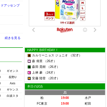
ンドアッセンブ
続きを見る
HAPPY BIRTHDAY !
カルリーニョス ジュニオ
（32才）
森 侑里
（26才）
森田 晃樹
（26才）
0
ギオンス
上林 豪
（24才）
0
長野U
安藤 陸登
（20才）
0
Axis
本日の試合
0
ギケンス
J1
0
白波スタ
柏
19:00
水戸
FC東京
19:00
町田