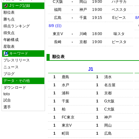
C大阪
-
岡山
19:00
ハナサカ
Jリーグ記録
福岡
-
神戸
19:00
ベススタ
順位表
広島
-
千葉
19:15
Eピース
8/
勝ち点
8/9 (日)
得点ランキング
得失点
東京V
-
川崎
18:00
味スタ
年齢構成
長崎
-
京都
19:00
ピースタ
星取表
キーワード
順位表
プレスリリース
ニュース
J1
ブログ
1
鹿島
1
清水
データ・その他
1
水戸
1
名古屋
ダウンロード
1
浦和
1
京都
toto
試合
1
千葉
1
G大阪
選手
1
柏
1
C大阪
1
FC東京
1
神戸
1
東京V
1
岡山
1
町田
1
広島