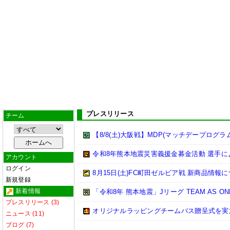
プレスリリース
チーム
【8/8(土)大阪戦】MDP(マッチデープログラ
令和8年熊本地震災害義援金募金活動 選手
アカウント
ログイン
8月15日(土)FC町田ゼルビア戦 新商品情報
新規登録
新着情報
「令和8年 熊本地震」Jリーグ TEAM AS 
プレスリリース (3)
オリジナルラッピングチームバス贈呈式を実
ニュース (11)
ブログ (7)