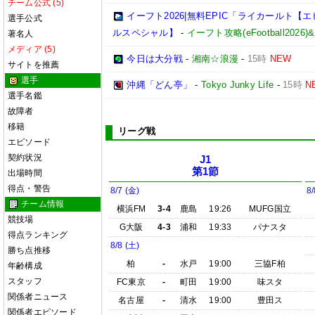
チーム公式 (5)
イーフト2026|無料EPIC「ライカールト
選手公式
ルスペシャル】
-
イーフト攻略(eFootball2
著名人
メディア (5)
今日は大分戦
-
湘南☆浪漫
-
15時
NEW
サイトを推薦
選手
沖縄「どん亭」
-
Tokyo Junky Life
-
15時
N
選手名鑑
故障者
移籍
リーグ戦
エピソード
契約状況
J1
第1節
出場時間
得点・警告
8/7 (金)
8/
チーム情報
横浜FM
3-4
鹿島
19:26
MUFG国立
競技場
G大阪
4-3
浦和
19:33
パナスタ
得点ランキング
8/8 (土)
勝ち点推移
柏
-
水戸
19:00
三協F柏
年齢構成
スタッフ
FC東京
-
町田
19:00
味スタ
関係者ニュース
名古屋
-
清水
19:00
豊田ス
関係者エピソード