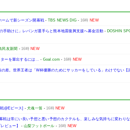
ホームで新シーズン開幕戦
-
TBS NEWS DIG
-
16時
NEW
の手助けに」レバンガ選手らと熊本地震復興支援へ募金活動
-
DOSHIN SP
島民友新聞
-
16時
NEW
スターを輩出するには…
-
Goal.com
-
16時
NEW
表の差。世界王者は「W杯優勝のためにサッカーをしている」わけでない【
島戦@Eピース]
-
犬魂一笛
-
16時
NEW
。開幕戦は常にい良い予想と悪い予想のカクテルも、楽しみな気持ちに変わり
 プレビュー】
-
山梨フットボール
-
16時
NEW