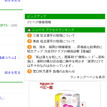
続きを見る
ピックアップ
Jリーグ移籍情報
ORTS
-
16時
ニュース アクセスランキング
1
三浦 弦太選手の怪我について
2
奥抜 侃志選手の怪我について
3
柏、清水、福岡が積極補強……昇格組も効果的に
戦力アップ J1全20クラブの補強診断【後編】
4
「私は過ちを犯した」開幕戦で“痛恨レッド”→逆転
識者コラム】
-
負け。浦和10番が試合後に胸中を明かす「謝罪だけで
は不十分なのは分かっています」
5
埜口怜乃選手 負傷のお知らせ
続きを見る
ランキングページを表示
なし」