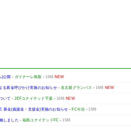
ム)公開
-
ガイナーレ鳥取
-
16時
NEW
による募金呼びかけ実施のお知らせ
-
名古屋グランパス
-
16時
NEW
について
-
JEFユナイテッド千葉
-
16時
NEW
ONE 募金(義援金・支援金)実施のお知らせ
-
FC今治
-
15時
施しました
-
福島ユナイテッドFC
-
15時