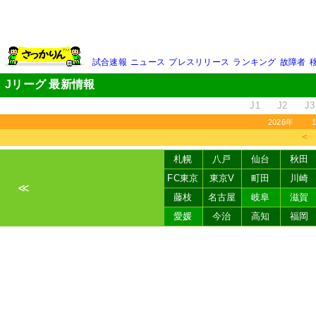
試合速報
ニュース
プレスリリース
ランキング
故障者
Jリーグ 最新情報
J1
J2
J3
2026年
＜
札幌
八戸
仙台
秋田
FC東京
東京V
町田
川崎
≪
藤枝
名古屋
岐阜
滋賀
愛媛
今治
高知
福岡