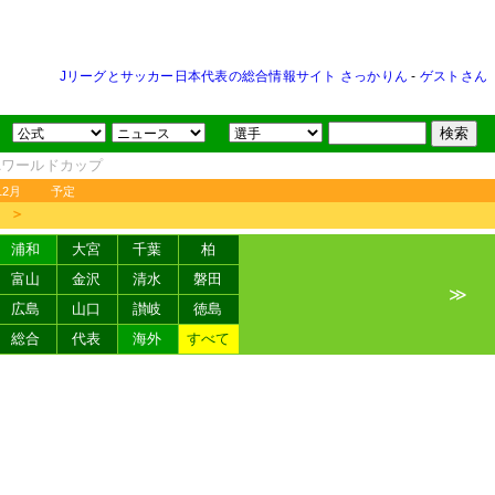
Jリーグとサッカー日本代表の総合情報サイト さっかりん
-
ゲストさん
FAワールドカップ
12月
予定
＞
浦和
大宮
千葉
柏
富山
金沢
清水
磐田
≫
広島
山口
讃岐
徳島
総合
代表
海外
すべて