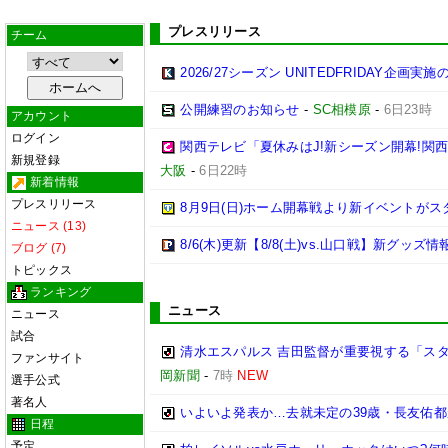
プレスリリース
チーム
2026/27シーズン UNITEDFRIDAY企画実
公開練習のお知らせ
-
SC相模原
-
6日23時
アカウント
ログイン
関西テレビ「夏休みはJ!新シーズン開幕!関
新規登録
大阪
-
6日22時
新着情報
プレスリリース
8月9日(日)ホーム開幕戦より新イベントがス
ニュース (13)
8/6(木)更新【8/8(土)vs.山口戦】新グッズ情
ブログ (7)
トピックス
ランキング
ニュース
ニュース
試合
清水エスパルス 吉田監督が重要視する「スター
ファンサイト
岡新聞
-
7時
NEW
選手公式
著名人
いよいよ発表か…去就未定の39歳・長友佑
日程
予定