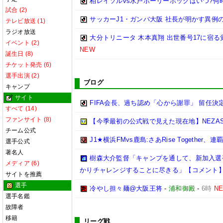
柏レイソルvs水戸ホーリーホックはいつ?何
試合 (2)
サッカーJ1・ガンバ大阪 社長が明かす異例
テレビ放送 (1)
ラジオ放送
大分トリニータ 木本真翔 出世番号17に宿
イベント (2)
NEW
誕生日 (8)
チケット発売 (6)
選手出演 (2)
ブログ
キャンプ
サイト
FIFA会長、過ち認め「心から謝罪」 留任
すべて (14)
ファンサイト (8)
【今季最初の公式戦で見えた現在地】NEZASカッ
チーム公式
J1★横浜FMvs鹿島:さあRise Together、
選手公式
著名人
樹森大介監督「キャンプを通して、新加入選
メディア (6)
かりチャレンジすることに尽きる」【コメント
サイトを推薦
選手
冷やし担々麺@大阪王将
-
浦和御殿
-
6時
N
選手名鑑
故障者
移籍
リーグ戦