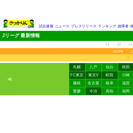
試合速報
ニュース
プレスリリース
ランキング
故障者
Jリーグ 最新情報
J1
J2
J3
2026年
＜
札幌
八戸
仙台
秋田
FC東京
東京V
町田
川崎
≪
藤枝
名古屋
岐阜
滋賀
愛媛
今治
高知
福岡