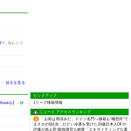
す!
-
セレッソ
続きを見る
ピックアップ
Jリーグ移籍情報
ekly】
-
静
ニュース アクセスランキング
1
「お前は用済みだ」ドイツ名門へ移籍も“構想外”で
まさかの0試合…ひどい冷遇を受けた20歳日本人DFの
評価が急上昇!新指揮官も称賛「エキサイティングな選