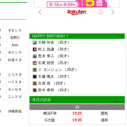
0
ギオンス
HAPPY BIRTHDAY !
0
長野U
大崎 玲央
（35才）
0
Axis
村上 昌謙
（34才）
0
ギケンス
荒木 隼人
（30才）
0
白波スタ
石尾 陸登
（25才）
イ ヨンジュン
（20才）
0
とうスタ
大藤 颯太
（19才）
0
ハトスタ
古賀 竣
（19才）
0
カンセキ
田中 希和
（19才）
0
ニンスタ
本日の試合
J1
0
沖縄県陸
横浜FM
19:25
鹿島
G大阪
19:30
浦和