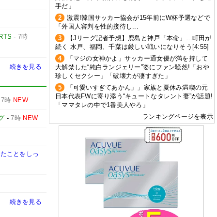
手だ」
2
激震!韓国サッカー協会が15年前にW杯予選などで
「外国人審判を性的接待し...
RTS
-
7時
3
【Jリーグ記者予想】鹿島と神戸「本命」…町田が
続く 水戸、福岡、千葉は厳しい戦いになりそう[4:55]
4
「マジの女神かよ」サッカー通女優が満を持して
続きを見る
大解禁した“純白ランジェリー”姿にファン騒然!「おや
珍しくセクシー」「破壊力が凄すぎた」
5
「可愛いすぎてあかん」」家族と夏休み満喫の元
日本代表FWに寄り添う“キュートなタレント妻”が話題!
-
7時
NEW
「ママタレの中で1番美人やろ」
ランキングページを表示
グ
-
7時
NEW
きたことをしっ
続きを見る