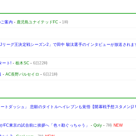
施のご案内
-
鹿児島ユナイテッドFC
-
1時
西Jリーグ王決定戦シーズン2」で田中 駿汰選手のインタビューが放送されま
タート!
-
栃木SC
-
6日22時
報
-
AC長野パルセイロ
-
6日21時
トダッシュ」 悲願のタイトルへイレブンも覚悟【開幕戦予想スタメン|J We
都がFC東京の試合前に挨拶へ「色々勘ぐっちゃう」
-
Qoly
-
7時
NEW