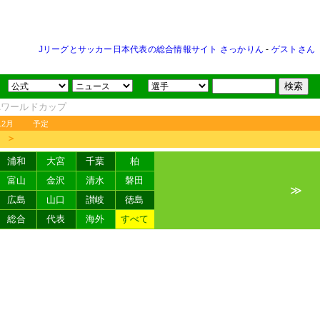
Jリーグとサッカー日本代表の総合情報サイト さっかりん
-
ゲストさん
FAワールドカップ
12月
予定
＞
浦和
大宮
千葉
柏
富山
金沢
清水
磐田
≫
広島
山口
讃岐
徳島
総合
代表
海外
すべて