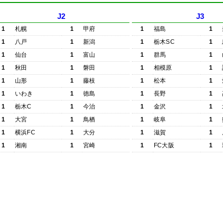
J2
J3
1
札幌
1
甲府
1
福島
1
1
八戸
1
新潟
1
栃木SC
1
1
仙台
1
富山
1
群馬
1
1
秋田
1
磐田
1
相模原
1
1
山形
1
藤枝
1
松本
1
1
いわき
1
徳島
1
長野
1
1
栃木C
1
今治
1
金沢
1
1
大宮
1
鳥栖
1
岐阜
1
1
横浜FC
1
大分
1
滋賀
1
1
湘南
1
宮崎
1
FC大阪
1