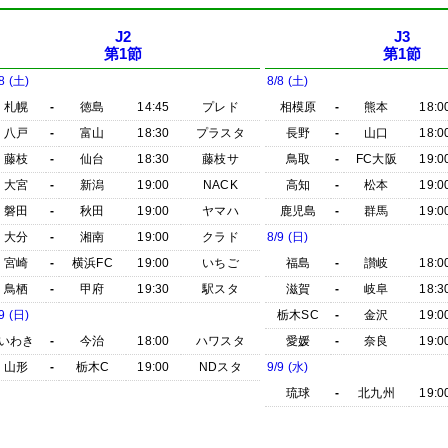
J2
J3
第1節
第1節
8 (土)
8/8 (土)
札幌
-
徳島
14:45
プレド
相模原
-
熊本
18:0
八戸
-
富山
18:30
プラスタ
長野
-
山口
18:0
藤枝
-
仙台
18:30
藤枝サ
鳥取
-
FC大阪
19:0
大宮
-
新潟
19:00
NACK
高知
-
松本
19:0
磐田
-
秋田
19:00
ヤマハ
鹿児島
-
群馬
19:0
大分
-
湘南
19:00
クラド
8/9 (日)
宮崎
-
横浜FC
19:00
いちご
福島
-
讃岐
18:0
鳥栖
-
甲府
19:30
駅スタ
滋賀
-
岐阜
18:3
9 (日)
栃木SC
-
金沢
19:0
いわき
-
今治
18:00
ハワスタ
愛媛
-
奈良
19:0
山形
-
栃木C
19:00
NDスタ
9/9 (水)
琉球
-
北九州
19:0