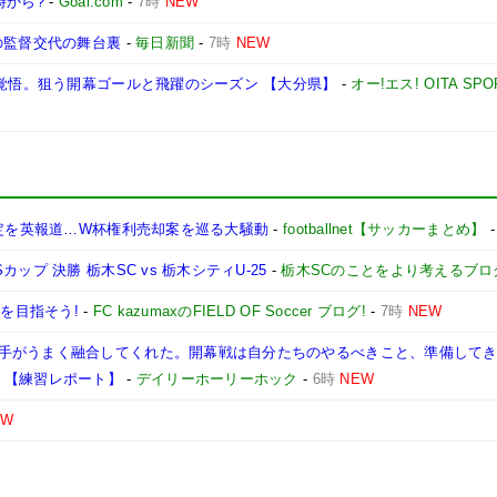
時から?
-
Goal.com
-
7時
NEW
の監督交代の舞台裏
-
毎日新聞
-
7時
NEW
る覚悟。狙う開幕ゴールと飛躍のシーズン 【大分県】
-
オー!エス! OITA SPO
決定を英報道…W杯権利売却案を巡る大騒動
-
footballnet【サッカーまとめ】
プ 決勝 栃木SC vs 栃木シティU-25
-
栃木SCのことをより考えるブロ
連覇を目指そう!
-
FC kazumaxのFIELD OF Soccer ブログ!
-
7時
NEW
手がうまく融合してくれた。開幕戦は自分たちのやるべきこと、準備して
】【練習レポート】
-
デイリーホーリーホック
-
6時
NEW
EW