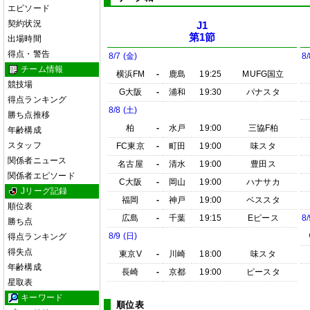
エピソード
契約状況
J1
第1節
出場時間
得点・警告
8/7 (金)
8/
チーム情報
横浜FM
-
鹿島
19:25
MUFG国立
競技場
G大阪
-
浦和
19:30
パナスタ
得点ランキング
8/8 (土)
勝ち点推移
柏
-
水戸
19:00
三協F柏
年齢構成
スタッフ
FC東京
-
町田
19:00
味スタ
関係者ニュース
名古屋
-
清水
19:00
豊田ス
関係者エピソード
C大阪
-
岡山
19:00
ハナサカ
Jリーグ記録
福岡
-
神戸
19:00
ベススタ
順位表
広島
-
千葉
19:15
Eピース
8/
勝ち点
8/9 (日)
得点ランキング
得失点
東京V
-
川崎
18:00
味スタ
年齢構成
長崎
-
京都
19:00
ピースタ
星取表
キーワード
順位表