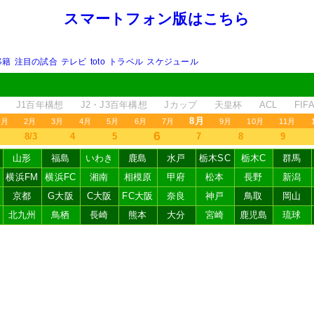
スマートフォン版はこちら
移籍
注目の試合
テレビ
toto
トラベル
スケジュール
J1百年構想
J2・J3百年構想
Jカップ
天皇杯
ACL
FI
8月
1月
2月
3月
4月
5月
6月
7月
9月
10月
11月
6
8/3
4
5
7
8
9
山形
福島
いわき
鹿島
水戸
栃木SC
栃木C
群馬
横浜FM
横浜FC
湘南
相模原
甲府
松本
長野
新潟
京都
G大阪
C大阪
FC大阪
奈良
神戸
鳥取
岡山
北九州
鳥栖
長崎
熊本
大分
宮崎
鹿児島
琉球