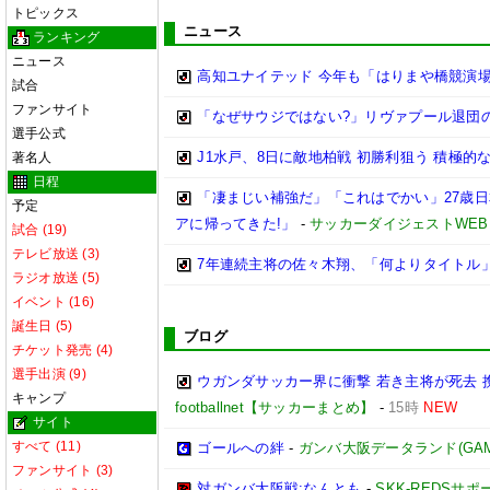
トピックス
ニュース
ランキング
ニュース
高知ユナイテッド 今年も「はりまや橋競演場」
試合
ファンサイト
「なぜサウジではない?」リヴァプール退団
選手公式
J1水戸、8日に敵地柏戦 初勝利狙う 積極的
著名人
日程
「凄まじい補強だ」「これはでかい」27歳日
予定
アに帰ってきた!」
-
サッカーダイジェストWEB
試合 (19)
テレビ放送 (3)
7年連続主将の佐々木翔、「何よりタイトル
ラジオ放送 (5)
イベント (16)
誕生日 (5)
ブログ
チケット発売 (4)
選手出演 (9)
ウガンダサッカー界に衝撃 若き主将が死去
キャンプ
footballnet【サッカーまとめ】
-
15時
NEW
サイト
すべて (11)
ゴールへの絆
-
ガンバ大阪データランド(GAMBA 
ファンサイト (3)
対ガンバ大阪戦:なんとも
-
SKK-REDSサ