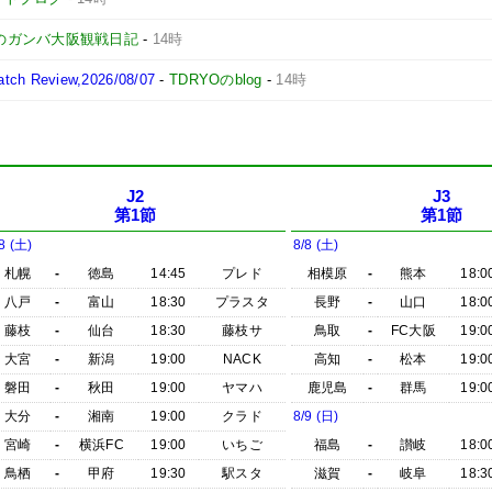
のガンバ大阪観戦日記
-
14時
 Review,2026/08/07
-
TDRYOのblog
-
14時
J2
J3
第1節
第1節
8 (土)
8/8 (土)
札幌
-
徳島
14:45
プレド
相模原
-
熊本
18:0
八戸
-
富山
18:30
プラスタ
長野
-
山口
18:0
藤枝
-
仙台
18:30
藤枝サ
鳥取
-
FC大阪
19:0
大宮
-
新潟
19:00
NACK
高知
-
松本
19:0
磐田
-
秋田
19:00
ヤマハ
鹿児島
-
群馬
19:0
大分
-
湘南
19:00
クラド
8/9 (日)
宮崎
-
横浜FC
19:00
いちご
福島
-
讃岐
18:0
鳥栖
-
甲府
19:30
駅スタ
滋賀
-
岐阜
18:3