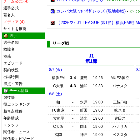
チーム公式 (4)
選手公式
ガンバ大阪 vs 浦和レッズ (現地参戦)
-
かじ
著名人
メディア (4)
【2026/27 J1 LEAGUE 第1節】横浜FM戦 Match
サイトを推薦
選手
選手名鑑
リーグ戦
故障者
J1
移籍
第1節
エピソード
8/7 (金)
8/
契約状況
出場時間
横浜FM
3-4
鹿島
19:26
MUFG国立
得点・警告
G大阪
4-3
浦和
19:33
パナスタ
チーム情報
8/8 (土)
競技場
柏
-
水戸
19:00
三協F柏
得点ランキング
FC東京
-
町田
19:00
味スタ
勝ち点推移
年齢構成
名古屋
-
清水
19:00
豊田ス
スタッフ
C大阪
-
岡山
19:00
ハナサカ
関係者ニュース
福岡
-
神戸
19:00
ベススタ
関係者エピソード