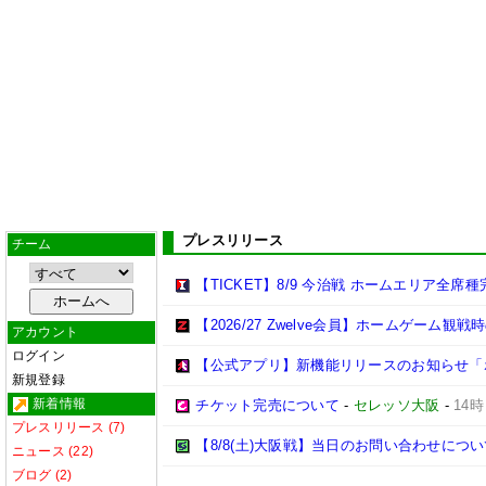
プレスリリース
チーム
【TICKET】8/9 今治戦 ホームエリア全
【2026/27 Zwelve会員】ホームゲーム
アカウント
ログイン
【公式アプリ】新機能リリースのお知らせ「ポ
新規登録
新着情報
チケット完売について
-
セレッソ大阪
-
14時
プレスリリース (7)
【8/8(土)大阪戦】当日のお問い合わせにつ
ニュース (22)
ブログ (2)