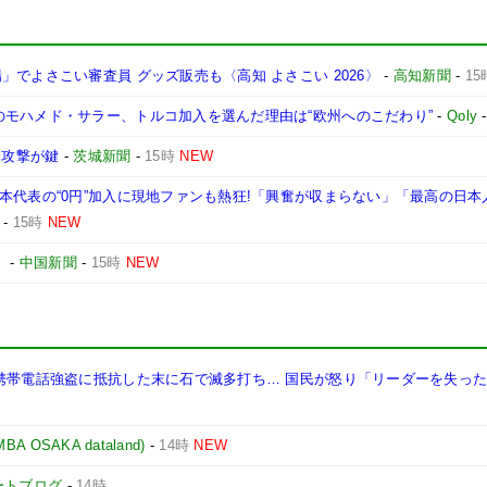
でよさこい審査員 グッズ販売も〈高知 よさこい 2026〉
-
高知新聞
-
15
のモハメド・サラー、トルコ加入を選んだ理由は“欧州へのこだわり”
-
Qoly
な攻撃が鍵
-
茨城新聞
-
15時
NEW
本代表の“0円”加入に現地ファンも熱狂!「興奮が収まらない」「最高の日本
-
15時
NEW
」
-
中国新聞
-
15時
NEW
 携帯電話強盗に抵抗した末に石で滅多打ち… 国民が怒り「リーダーを失っ
OSAKA dataland)
-
14時
NEW
ポートブログ
-
14時