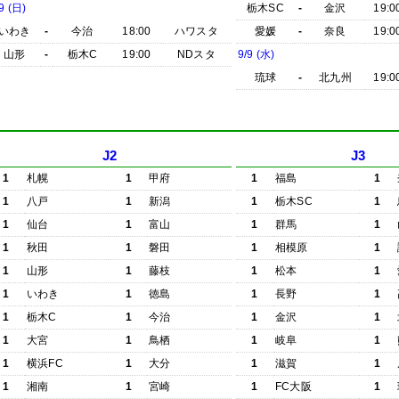
9 (日)
栃木SC
-
金沢
19:0
いわき
-
今治
18:00
ハワスタ
愛媛
-
奈良
19:0
山形
-
栃木C
19:00
NDスタ
9/9 (水)
琉球
-
北九州
19:0
J2
J3
1
札幌
1
甲府
1
福島
1
1
八戸
1
新潟
1
栃木SC
1
1
仙台
1
富山
1
群馬
1
1
秋田
1
磐田
1
相模原
1
1
山形
1
藤枝
1
松本
1
1
いわき
1
徳島
1
長野
1
1
栃木C
1
今治
1
金沢
1
1
大宮
1
鳥栖
1
岐阜
1
1
横浜FC
1
大分
1
滋賀
1
1
湘南
1
宮崎
1
FC大阪
1