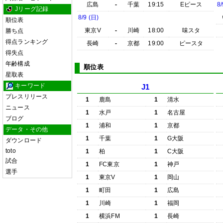
広島
-
千葉
19:15
Eピース
8/
Jリーグ記録
8/9 (日)
順位表
東京V
-
川崎
18:00
味スタ
勝ち点
得点ランキング
長崎
-
京都
19:00
ピースタ
得失点
年齢構成
順位表
星取表
キーワード
J1
プレスリリース
1
鹿島
1
清水
ニュース
1
水戸
1
名古屋
ブログ
1
浦和
1
京都
データ・その他
1
千葉
1
G大阪
ダウンロード
toto
1
柏
1
C大阪
試合
1
FC東京
1
神戸
選手
1
東京V
1
岡山
1
町田
1
広島
1
川崎
1
福岡
1
横浜FM
1
長崎