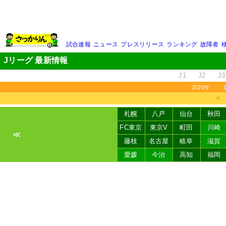
試合速報
ニュース
プレスリリース
ランキング
故障者
Jリーグ 最新情報
J1
J2
J3
2026年
＜
札幌
八戸
仙台
秋田
FC東京
東京V
町田
川崎
≪
藤枝
名古屋
岐阜
滋賀
愛媛
今治
高知
福岡