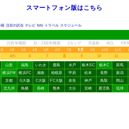
スマートフォン版はこちら
移籍
注目の試合
テレビ
toto
トラベル
スケジュール
J1百年構想
J2・J3百年構想
Jカップ
天皇杯
ACL
FI
8月
1月
2月
3月
4月
5月
6月
7月
9月
10月
11月
8
8/5
6
7
9
10
11
山形
福島
いわき
鹿島
水戸
栃木SC
栃木C
群馬
横浜FM
横浜FC
湘南
相模原
甲府
松本
長野
新潟
京都
G大阪
C大阪
FC大阪
奈良
神戸
鳥取
岡山
北九州
鳥栖
長崎
熊本
大分
宮崎
鹿児島
琉球