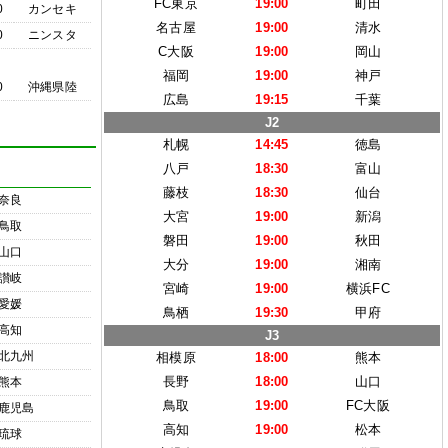
FC東京
19:00
町田
0
カンセキ
名古屋
19:00
清水
0
ニンスタ
C大阪
19:00
岡山
福岡
19:00
神戸
0
沖縄県陸
広島
19:15
千葉
J2
札幌
14:45
徳島
八戸
18:30
富山
藤枝
18:30
仙台
奈良
大宮
19:00
新潟
鳥取
磐田
19:00
秋田
山口
大分
19:00
湘南
讃岐
宮崎
19:00
横浜FC
愛媛
鳥栖
19:30
甲府
高知
J3
北九州
相模原
18:00
熊本
長野
18:00
山口
熊本
鳥取
19:00
FC大阪
鹿児島
高知
19:00
松本
琉球