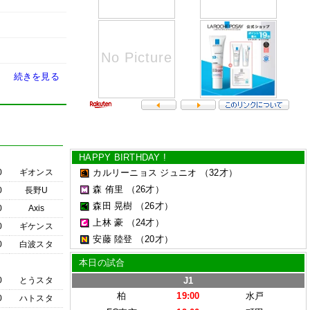
続きを見る
HAPPY BIRTHDAY !
0
ギオンス
カルリーニョス ジュニオ
（32才）
森 侑里
（26才）
0
長野U
森田 晃樹
（26才）
0
Axis
上林 豪
（24才）
0
ギケンス
安藤 陸登
（20才）
0
白波スタ
本日の試合
0
とうスタ
J1
柏
19:00
水戸
0
ハトスタ