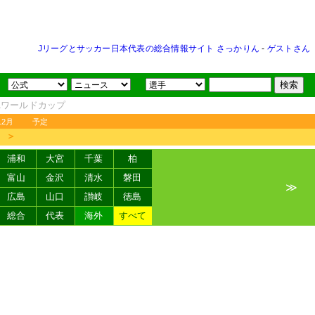
Jリーグとサッカー日本代表の総合情報サイト さっかりん
-
ゲストさん
FAワールドカップ
12月
予定
＞
浦和
大宮
千葉
柏
富山
金沢
清水
磐田
≫
広島
山口
讃岐
徳島
総合
代表
海外
すべて