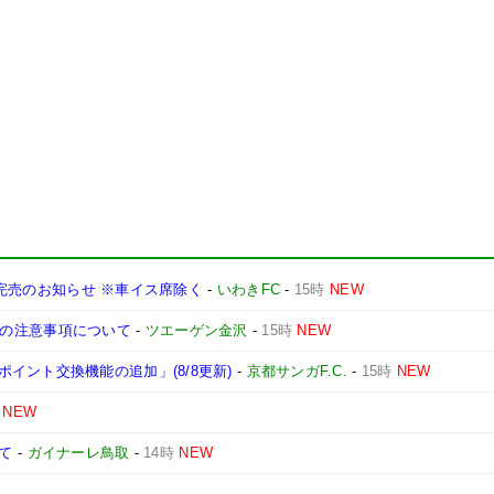
席種完売のお知らせ ※車イス席除く
-
いわきFC
-
15時
NEW
観戦時の注意事項について
-
ツエーゲン金沢
-
15時
NEW
イント交換機能の追加」(8/8更新)
-
京都サンガF.C.
-
15時
NEW
NEW
いて
-
ガイナーレ鳥取
-
14時
NEW