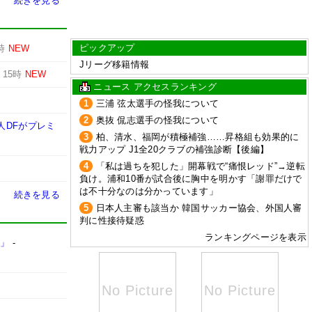
続きを見る
ピックアップ
時
NEW
Jリーグ移籍情報
-
15時
NEW
ニュース アクセスランキング
1
三浦 弦太選手の怪我について
2
奥抜 侃志選手の怪我について
人DFがプレミ
3
柏、清水、福岡が積極補強……昇格組も効果的に
戦力アップ J1全20クラブの補強診断【後編】
4
「私は過ちを犯した」開幕戦で“痛恨レッド”→逆転
負け。浦和10番が試合後に胸中を明かす「謝罪だけで
は不十分なのは分かっています」
続きを見る
5
日本人主審も該当か 韓国サッカー協会、外国人審
判に性接待疑惑
ランキングページを表示
た」
-