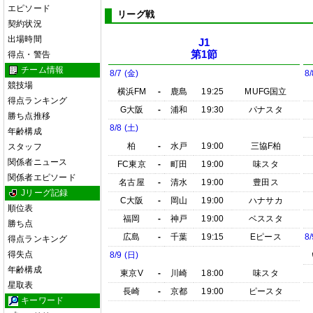
エピソード
リーグ戦
契約状況
出場時間
J1
第1節
得点・警告
チーム情報
8/7 (金)
8/
競技場
横浜FM
-
鹿島
19:25
MUFG国立
得点ランキング
G大阪
-
浦和
19:30
パナスタ
勝ち点推移
8/8 (土)
年齢構成
柏
-
水戸
19:00
三協F柏
スタッフ
関係者ニュース
FC東京
-
町田
19:00
味スタ
関係者エピソード
名古屋
-
清水
19:00
豊田ス
Jリーグ記録
C大阪
-
岡山
19:00
ハナサカ
順位表
福岡
-
神戸
19:00
ベススタ
勝ち点
広島
-
千葉
19:15
Eピース
8/
得点ランキング
得失点
8/9 (日)
年齢構成
東京V
-
川崎
18:00
味スタ
星取表
長崎
-
京都
19:00
ピースタ
キーワード