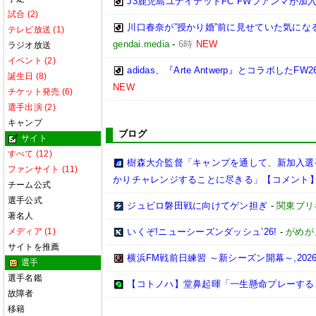
J3鹿児島ユナイテッドFC FWフアンマが加入
試合 (2)
川口春奈が”授かり婚”前に見せていた気に
テレビ放送 (1)
gendai.media
-
6時
NEW
ラジオ放送
イベント (2)
adidas、『Arte Antwerp』とコラ
誕生日 (8)
NEW
チケット発売 (6)
選手出演 (2)
キャンプ
ブログ
サイト
すべて (12)
樹森大介監督「キャンプを通して、新加入選
ファンサイト (11)
かりチャレンジすることに尽きる」【コメント
チーム公式
選手公式
ジュビロ磐田戦に向けてゲン担ぎ
-
関東ブリ
著名人
メディア (1)
いくぞ!ニューシーズンダッシュ’26!
-
がめが
サイトを推薦
横浜FM戦前日練習 ～新シーズン開幕～,2026/0
選手
選手名鑑
【コトノハ】堂鼻起暉「一生懸命プレーする
故障者
移籍