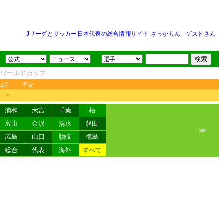
Jリーグとサッカー日本代表の総合情報サイト さっかりん
-
ゲストさん
FAワールドカップ
12月
予定
＞
浦和
大宮
千葉
柏
富山
金沢
清水
磐田
≫
広島
山口
讃岐
徳島
総合
代表
海外
すべて