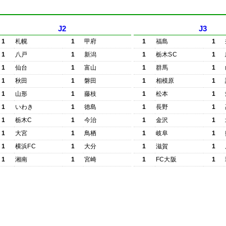
J2
J3
1
札幌
1
甲府
1
福島
1
1
八戸
1
新潟
1
栃木SC
1
1
仙台
1
富山
1
群馬
1
1
秋田
1
磐田
1
相模原
1
1
山形
1
藤枝
1
松本
1
1
いわき
1
徳島
1
長野
1
1
栃木C
1
今治
1
金沢
1
1
大宮
1
鳥栖
1
岐阜
1
1
横浜FC
1
大分
1
滋賀
1
1
湘南
1
宮崎
1
FC大阪
1