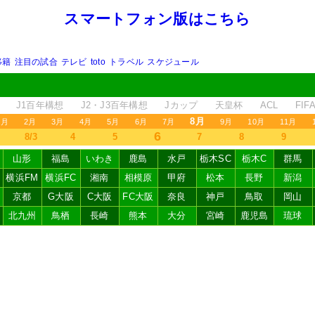
スマートフォン版はこちら
移籍
注目の試合
テレビ
toto
トラベル
スケジュール
J1百年構想
J2・J3百年構想
Jカップ
天皇杯
ACL
FI
8月
1月
2月
3月
4月
5月
6月
7月
9月
10月
11月
6
8/3
4
5
7
8
9
山形
福島
いわき
鹿島
水戸
栃木SC
栃木C
群馬
横浜FM
横浜FC
湘南
相模原
甲府
松本
長野
新潟
京都
G大阪
C大阪
FC大阪
奈良
神戸
鳥取
岡山
北九州
鳥栖
長崎
熊本
大分
宮崎
鹿児島
琉球