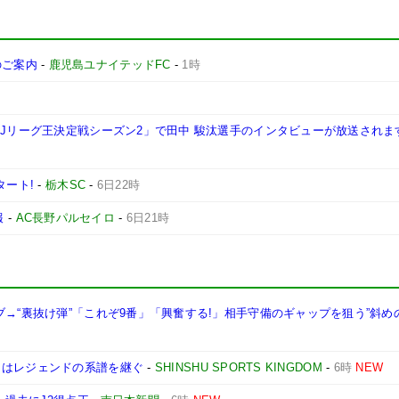
施のご案内
-
鹿児島ユナイテッドFC
-
1時
西Jリーグ王決定戦シーズン2」で田中 駿汰選手のインタビューが放送されま
タート!
-
栃木SC
-
6日22時
報
-
AC長野パルセイロ
-
6日21時
ブ→“裏抜け弾”「これぞ9番」「興奮する!」相手守備のギャップを狙う”斜め
司はレジェンドの系譜を継ぐ
-
SHINSHU SPORTS KINGDOM
-
6時
NEW