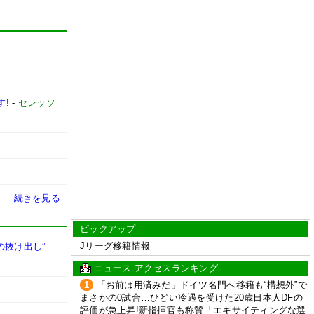
す!
-
セレッソ
続きを見る
ピックアップ
Jリーグ移籍情報
の抜け出し”
-
ニュース アクセスランキング
1
「お前は用済みだ」ドイツ名門へ移籍も“構想外”で
まさかの0試合…ひどい冷遇を受けた20歳日本人DFの
評価が急上昇!新指揮官も称賛「エキサイティングな選