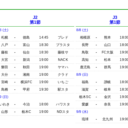
J2
J3
第1節
第1節
8 (土)
8/8 (土)
札幌
-
徳島
14:45
プレド
相模原
-
熊本
18:0
八戸
-
富山
18:30
プラスタ
長野
-
山口
18:0
藤枝
-
仙台
18:30
藤枝サ
鳥取
-
FC大阪
19:0
大宮
-
新潟
19:00
NACK
高知
-
松本
19:0
磐田
-
秋田
19:00
ヤマハ
鹿児島
-
群馬
19:0
大分
-
湘南
19:00
クラド
8/9 (日)
宮崎
-
横浜FC
19:00
いちご
福島
-
讃岐
18:0
鳥栖
-
甲府
19:30
駅スタ
滋賀
-
岐阜
18:3
9 (日)
栃木SC
-
金沢
19:0
いわき
-
今治
18:00
ハワスタ
愛媛
-
奈良
19:0
山形
-
栃木C
19:00
NDスタ
9/9 (水)
琉球
-
北九州
19:0