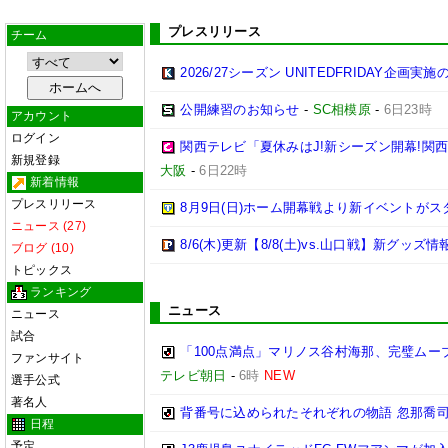
プレスリリース
チーム
2026/27シーズン UNITEDFRIDAY企画実
公開練習のお知らせ
-
SC相模原
-
6日23時
アカウント
ログイン
関西テレビ「夏休みはJ!新シーズン開幕!関
新規登録
大阪
-
6日22時
新着情報
プレスリリース
8月9日(日)ホーム開幕戦より新イベントがス
ニュース (27)
8/6(木)更新【8/8(土)vs.山口戦】新グッズ情
ブログ (10)
トピックス
ランキング
ニュース
ニュース
試合
「100点満点」マリノス谷村海那、完璧ムー
ファンサイト
テレビ朝日
-
6時
NEW
選手公式
著名人
背番号に込められたそれぞれの物語 忽那喬
日程
予定