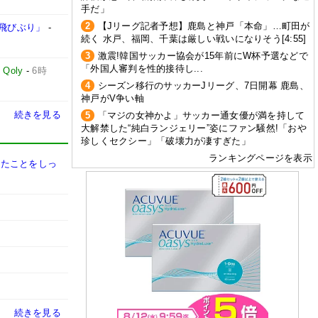
手だ」
2
【Jリーグ記者予想】鹿島と神戸「本命」…町田が
飛びぶり」
-
続く 水戸、福岡、千葉は厳しい戦いになりそう[4:55]
3
激震!韓国サッカー協会が15年前にW杯予選などで
「外国人審判を性的接待し...
-
Qoly
-
6時
4
シーズン移行のサッカーJリーグ、7日開幕 鹿島、
神戸がV争い軸
続きを見る
5
「マジの女神かよ」サッカー通女優が満を持して
大解禁した“純白ランジェリー”姿にファン騒然!「おや
珍しくセクシー」「破壊力が凄すぎた」
ランキングページを表示
きたことをしっ
続きを見る