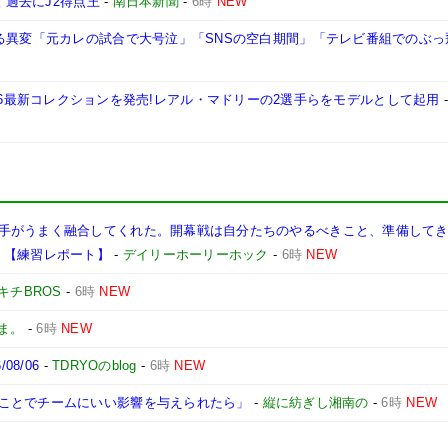
 過去にJ2得点王
-
南日本新聞
-
6時
NEW
なる異変「元カレの試合で大号泣」「SNSの空白期間」「テレビ番組でのぶっ
ボしたFW26最新コレクションを発売!レアル・マドリーの2選手らをモデルとして起用
手がうまく融合してくれた。開幕戦は自分たちのやるべきこと、準備して
】【練習レポート】
-
デイリーホーリーホック
-
6時
NEW
キチBROS
-
6時
NEW
ま。
-
6時
NEW
8/06
-
TDRYOのblog
-
6時
NEW
ことでチームにいい影響を与えられたら」
-
縦に紡ぎし湘南の
-
6時
NEW