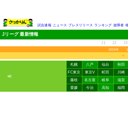
試合速報
ニュース
プレスリリース
ランキング
故障者
Jリーグ 最新情報
J1
J2
J3
2026年
＜
札幌
八戸
仙台
秋田
FC東京
東京V
町田
川崎
≪
藤枝
名古屋
岐阜
滋賀
愛媛
今治
高知
福岡