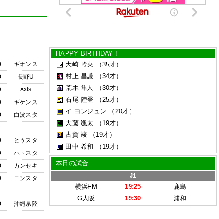
HAPPY BIRTHDAY !
0
ギオンス
大崎 玲央
（35才）
村上 昌謙
（34才）
0
長野U
荒木 隼人
（30才）
0
Axis
石尾 陸登
（25才）
0
ギケンス
イ ヨンジュン
（20才）
0
白波スタ
大藤 颯太
（19才）
古賀 竣
（19才）
0
とうスタ
田中 希和
（19才）
0
ハトスタ
本日の試合
0
カンセキ
J1
0
ニンスタ
横浜FM
19:25
鹿島
G大阪
19:30
浦和
0
沖縄県陸