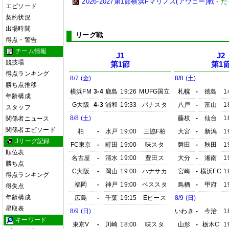
2026-2027第1節横浜Fマリノス(アウェー)戦
-
だ
エピソード
契約状況
出場時間
リーグ戦
得点・警告
チーム情報
J1
J2
競技場
第1節
第1
得点ランキング
8/7 (金)
8/8 (土)
勝ち点推移
横浜FM
3-4
鹿島
19:26
MUFG国立
札幌
-
徳島
1
年齢構成
G大阪
4-3
浦和
19:33
パナスタ
八戸
-
富山
1
スタッフ
8/8 (土)
藤枝
-
仙台
1
関係者ニュース
関係者エピソード
柏
-
水戸
19:00
三協F柏
大宮
-
新潟
1
Jリーグ記録
FC東京
-
町田
19:00
味スタ
磐田
-
秋田
1
順位表
名古屋
-
清水
19:00
豊田ス
大分
-
湘南
1
勝ち点
C大阪
-
岡山
19:00
ハナサカ
宮崎
-
横浜FC
1
得点ランキング
福岡
-
神戸
19:00
ベススタ
鳥栖
-
甲府
1
得失点
年齢構成
広島
-
千葉
19:15
Eピース
8/9 (日)
星取表
8/9 (日)
いわき
-
今治
1
キーワード
東京V
-
川崎
18:00
味スタ
山形
-
栃木C
1