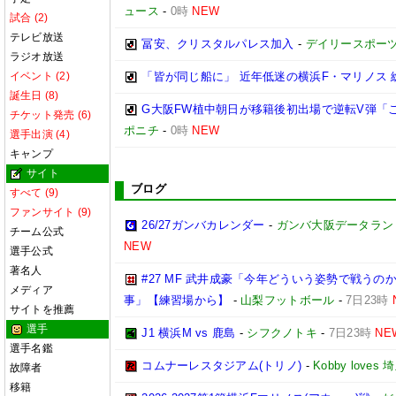
ュース
-
0時
NEW
試合 (2)
テレビ放送
冨安、クリスタルパレス加入
-
デイリースポー
ラジオ放送
イベント (2)
「皆が同じ船に」 近年低迷の横浜F・マリノス 
誕生日 (8)
G大阪FW植中朝日が移籍後初出場で逆転V弾「
チケット発売 (6)
ポニチ
-
0時
NEW
選手出演 (4)
キャンプ
サイト
ブログ
すべて (9)
ファンサイト (9)
26/27ガンバカレンダー
-
ガンバ大阪データランド(GA
チーム公式
NEW
選手公式
著名人
#27 MF 武井成豪「今年どういう姿勢で戦う
メディア
事」【練習場から】
-
山梨フットボール
-
7日23時
サイトを推薦
選手
J1 横浜M vs 鹿島
-
シフクノトキ
-
7日23時
NE
選手名鑑
コムナーレスタジアム(トリノ)
-
Kobby love
故障者
移籍