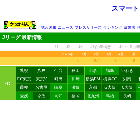
スマート
試合速報
ニュース
プレスリリース
ランキング
故障者
Jリーグ 最新情報
J1
J2
J3
J1百年構想
J2・J3百
2026年
1月
2月
3月
4月
5月
＜
8/4
5
6
札幌
八戸
仙台
秋田
山形
福島
いわき
FC東京
東京V
町田
川崎
横浜FM
横浜FC
湘南
≪
藤枝
名古屋
岐阜
滋賀
京都
G大阪
C大阪
愛媛
今治
高知
福岡
北九州
鳥栖
長崎