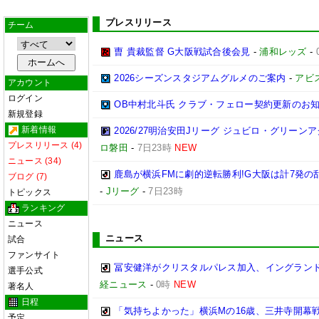
プレスリリース
チーム
曺 貴裁監督 G大阪戦試合後会見
-
浦和レッズ
-
2026シーズンスタジアムグルメのご案内
-
アビ
アカウント
ログイン
OB中村北斗氏 クラブ・フェロー契約更新のお
新規登録
新着情報
2026/27明治安田Jリーグ ジュビロ・グリー
プレスリリース (4)
ロ磐田
-
7日23時
NEW
ニュース (34)
鹿島が横浜FMに劇的逆転勝利!G大阪は計7発の乱
ブログ (7)
-
Jリーグ
-
7日23時
トピックス
ランキング
ニュース
ニュース
試合
ファンサイト
冨安健洋がクリスタルパレス加入、イングランド
選手公式
経ニュース
-
0時
NEW
著名人
日程
「気持ちよかった」横浜Mの16歳、三井寺開幕戦
予定