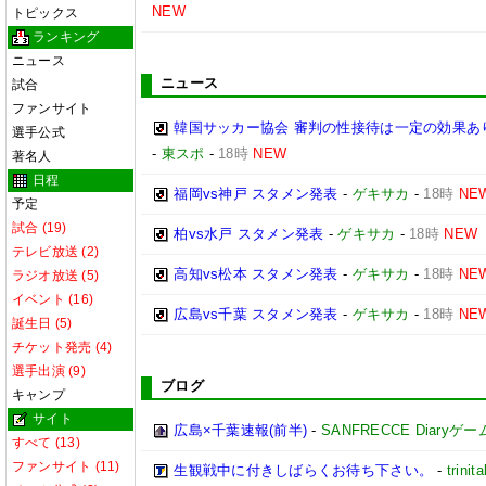
NEW
トピックス
ランキング
ニュース
ニュース
試合
ファンサイト
韓国サッカー協会 審判の性接待は一定の効果あ
選手公式
-
東スポ
-
18時
NEW
著名人
日程
福岡vs神戸 スタメン発表
-
ゲキサカ
-
18時
NE
予定
試合 (19)
柏vs水戸 スタメン発表
-
ゲキサカ
-
18時
NEW
テレビ放送 (2)
高知vs松本 スタメン発表
-
ゲキサカ
-
18時
NE
ラジオ放送 (5)
イベント (16)
広島vs千葉 スタメン発表
-
ゲキサカ
-
18時
NE
誕生日 (5)
チケット発売 (4)
選手出演 (9)
ブログ
キャンプ
サイト
広島×千葉速報(前半)
-
SANFRECCE Diaryゲ
すべて (13)
ファンサイト (11)
生観戦中に付きしばらくお待ち下さい。
-
trinita