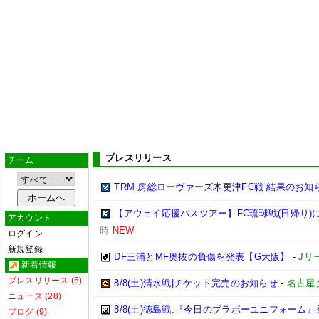
プレスリリース
チーム
TRM 房総ローヴァーズ木更津FC戦 結果のお知
【アウェイ応援バスツアー】FC琉球戦(日帰り)
アカウント
時
NEW
ログイン
新規登録
DF三浦とMF奥抜の負傷を発表【G大阪】
-
Jリ
新着情報
プレスリリース (6)
8/8(土)清水戦|チケット完売のお知らせ
-
名古屋
ニュース (28)
8/8(土)徳島戦:『今日のブラボーユニフォーム
ブログ (9)