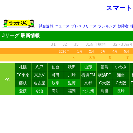
スマート
試合速報
ニュース
プレスリリース
ランキング
故障者
Jリーグ 最新情報
J1
J2
J3
J1百年構想
J2・J3百
2026年
1月
2月
3月
4月
5月
＜
8/5
6
7
札幌
八戸
仙台
秋田
山形
福島
いわき
FC東京
東京V
町田
川崎
横浜FM
横浜FC
湘南
≪
藤枝
名古屋
岐阜
滋賀
京都
G大阪
C大阪
愛媛
今治
高知
福岡
北九州
鳥栖
長崎