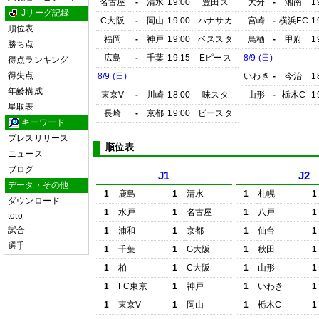
名古屋
-
清水
19:00
豊田ス
大分
-
湘南
1
Jリーグ記録
C大阪
-
岡山
19:00
ハナサカ
宮崎
-
横浜FC
1
順位表
福岡
-
神戸
19:00
ベススタ
鳥栖
-
甲府
1
勝ち点
広島
-
千葉
19:15
Eピース
8/9 (日)
得点ランキング
得失点
8/9 (日)
いわき
-
今治
1
年齢構成
東京V
-
川崎
18:00
味スタ
山形
-
栃木C
1
星取表
長崎
-
京都
19:00
ピースタ
キーワード
プレスリリース
順位表
ニュース
ブログ
J1
J2
データ・その他
1
鹿島
1
清水
1
札幌
1
ダウンロード
1
水戸
1
名古屋
1
八戸
1
toto
試合
1
浦和
1
京都
1
仙台
1
選手
1
千葉
1
G大阪
1
秋田
1
1
柏
1
C大阪
1
山形
1
1
FC東京
1
神戸
1
いわき
1
1
東京V
1
岡山
1
栃木C
1