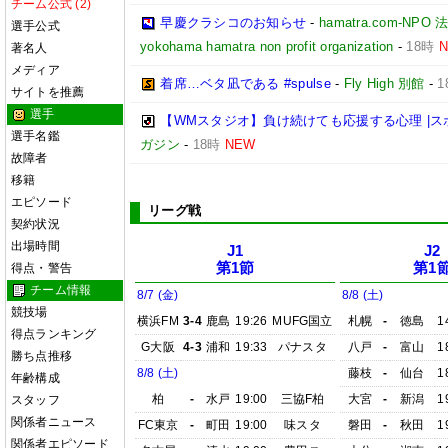
チーム公式 (2)
早慶クラシコのお知らせ
-
hamatra.com-
選手公式
yokohama hamatra non profit organization
-
18時
著名人
メディア
着席…ベタ凪である #spulse
-
Fly High 別館
-
1
サイトを推薦
選手
【WMスタジオ】負け続けても応援する心理 |
選手名鑑
ガジン
-
18時
NEW
故障者
移籍
エピソード
リーグ戦
契約状況
出場時間
J1
J2
第1節
第1
得点・警告
チーム情報
8/7 (金)
8/8 (土)
競技場
横浜FM
3-4
鹿島
19:26
MUFG国立
札幌
-
徳島
1
得点ランキング
G大阪
4-3
浦和
19:33
パナスタ
八戸
-
富山
1
勝ち点推移
8/8 (土)
藤枝
-
仙台
1
年齢構成
柏
-
水戸
19:00
三協F柏
大宮
-
新潟
1
スタッフ
関係者ニュース
FC東京
-
町田
19:00
味スタ
磐田
-
秋田
1
関係者エピソード