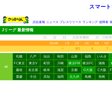
スマート
試合速報
ニュース
プレスリリース
ランキング
故障者
Jリーグ 最新情報
J1
J2
J3
J1百年構想
J2・J3百
2026年
1月
2月
3月
4月
5月
＜
8/5
6
7
札幌
八戸
仙台
秋田
山形
福島
いわき
FC東京
東京V
町田
川崎
横浜FM
横浜FC
湘南
≪
藤枝
名古屋
岐阜
滋賀
京都
G大阪
C大阪
愛媛
今治
高知
福岡
北九州
鳥栖
長崎