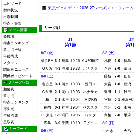
エピソード
東京ヴェルディ・2026-27シーズンユニフォーム
契約状況
出場時間
得点・警告
リーグ戦
チーム情報
競技場
J1
J2
得点ランキング
第1節
第1
勝ち点推移
8/7 (金)
8/8 (土)
年齢構成
横浜FM
3-4
鹿島
19:26
MUFG国立
札幌
2-0
徳島
スタッフ
G大阪
4-3
浦和
19:33
パナスタ
八戸
2-0
富山
関係者ニュース
関係者エピソード
8/8 (土)
藤枝
2-0
仙台
Jリーグ記録
名古屋
0-1
清水
19:03
豊田ス
大宮
1-0
新潟
順位表
C大阪
2-1
岡山
19:03
ハナサカ
磐田
1-1
秋田
勝ち点
柏
2-1
水戸
19:04
三協F柏
宮崎
0-1
横浜FC
得点ランキング
福岡
0-1
神戸
19:04
ベススタ
大分
0-1
湘南
得失点
FC東京
1-5
町田
19:05
味スタ
鳥栖
2-0
甲府
年齢構成
星取表
広島
3-0
千葉
19:19
Eピース
8/9 (日)
キーワード
8/9 (日)
いわき
-
今治