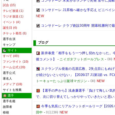
コンサドーレ 木実がボランチで先発 攻守に貢献(
試合 (15)
コンサドーレ J1昇格へ確かな手応え ビニペイシ
テレビ放送 (1)
NEW
ラジオ放送 (1)
イベント (4)
コンサドーレ クラブ創設30周年 開幕戦勝利で
誕生日 (4)
チケット発売 (6)
選手出演
ブログ
キャンプ
サイト
新井泰貴「相手をもう一つ押し切れなかった。
すべて (49)
後コメント】
-
ニイガタフットボールプレス
-
0時
ファンサイト (10)
チーム公式 (20)
スクランブル発進の石原広教、2失点目にもめげ
選手公式
が続けないといけない」【2026/27 J1第1節 vs. FC
著名人
トーキョーたっぷり蹴球マガジン
-
0時
NEW
メディア (18)
サイトを推薦
【選手の声から】浅倉廉選手「負けて悔しい気
選手
で、次に切り替えてしっかりやっていきたいと思い
選手名鑑
今季も気長にリアルフットボールリーグ【2026.08.
故障者
田中
-
8日23時
NEW
移籍