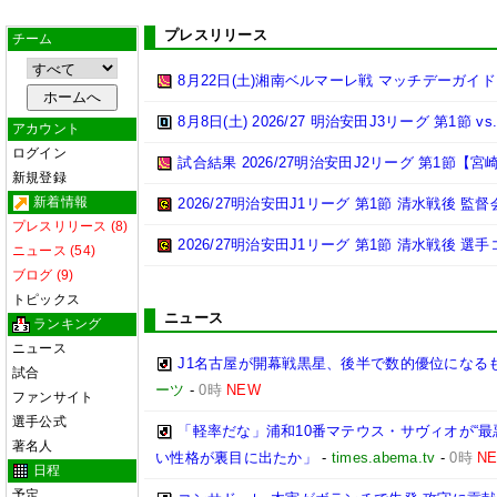
プレスリリース
チーム
8月22日(土)湘南ベルマーレ戦 マッチデーガイド
8月8日(土) 2026/27 明治安田J3リーグ 第1節
アカウント
ログイン
試合結果 2026/27明治安田J2リーグ 第1節【宮崎
新規登録
新着情報
2026/27明治安田J1リーグ 第1節 清水戦後 監督
プレスリリース (8)
2026/27明治安田J1リーグ 第1節 清水戦後 選
ニュース (54)
ブログ (9)
トピックス
ニュース
ランキング
ニュース
J1名古屋が開幕戦黒星、後半で数的優位になる
試合
ーツ
-
0時
NEW
ファンサイト
選手公式
「軽率だな」浦和10番マテウス・サヴィオが“最
著名人
い性格が裏目に出たか」
-
times.abema.tv
-
0時
N
日程
予定